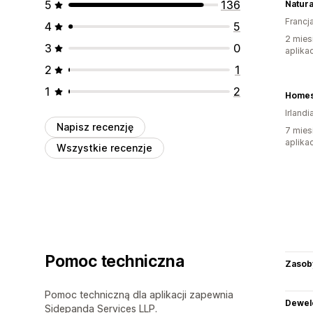
5
136
Natura
Francj
4
5
2 mies
3
0
aplikac
2
1
1
2
Homes
Irlandi
Napisz recenzję
7 mies
aplikac
Wszystkie recenzje
Pomoc techniczna
Zasob
Pomoc techniczną dla aplikacji zapewnia
Dewel
Sidepanda Services LLP.