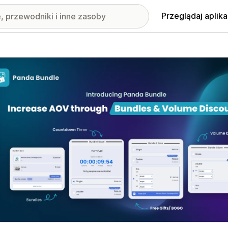
Przeglądaj aplika
nione obrazy w galerii