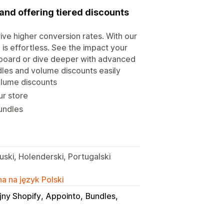
 and offering tiered discounts
ive higher conversion rates. With our
 is effortless. See the impact your
hboard or dive deeper with advanced
dles and volume discounts easily
olume discounts
ur store
bundles
uski, Holenderski, Portugalski
a na język Polski
jny Shopify
Appointo
Bundles