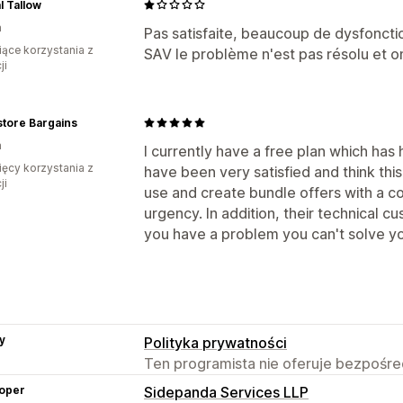
l Tallow
a
Pas satisfaite, beaucoup de dysfonct
iące korzystania z
SAV le problème n'est pas résolu et o
ji
tore Bargains
a
I currently have a free plan which has
ięcy korzystania z
have been very satisfied and think this 
ji
use and create bundle offers with a c
urgency. In addition, their technical c
you have a problem you can't solve yo
y
Polityka prywatności
Ten programista nie oferuje bezpośred
oper
Sidepanda Services LLP