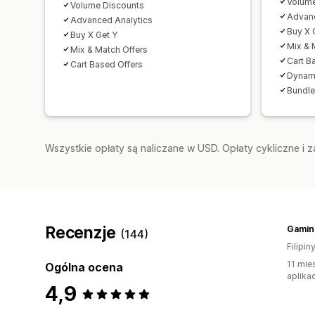
Volume
Volume Discounts
Advanc
Advanced Analytics
Buy X 
Buy X Get Y
Mix & 
Mix & Match Offers
Cart B
Cart Based Offers
Dynam
Bundle
Wszystkie opłaty są naliczane w USD. Opłaty cykliczne i 
Recenzje
Gamin
(144)
Filipin
11 mie
Ogólna ocena
aplikac
4,9