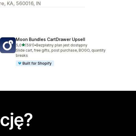
re, KA, 560016, IN
Moon Bundles CartDrawer Upsell
na 5 gwiazdek
5,0
(591)
•
Bezpłatny plan jest dostępny
Łączna liczba recenzji: 591
Slide cart, free gifts, post purchase, BOGO, quantity
breaks
Built for Shopify
cję?