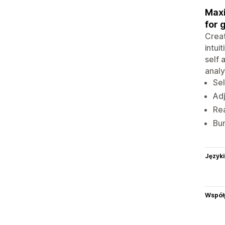
Maxi
for 
Creat
intui
self 
analy
Sel
Adj
Rea
Bun
Języki
Współ