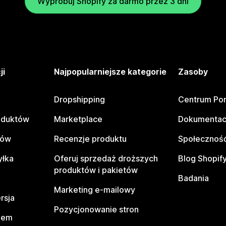
Wypróbuj Shopify za darmo przez 3 dni
ji
Najpopularniejsze kategorie
Zasoby
Dropshipping
Centrum Po
oduktów
Marketplace
Dokumentac
tów
Recenzje produktu
Społeczność
yłka
Oferuj sprzedaż droższych
Blog Shopif
produktów i pakietów
Badania
Marketing e-mailowy
rsja
Pozycjonowanie stron
pem