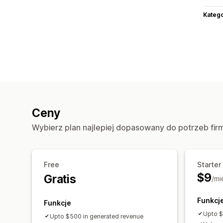
Katego
Ceny
Wybierz plan najlepiej dopasowany do potrzeb fir
Free
Starter
$9
Gratis
/mi
Funkcj
Funkcje
Upto $
Upto $500 in generated revenue