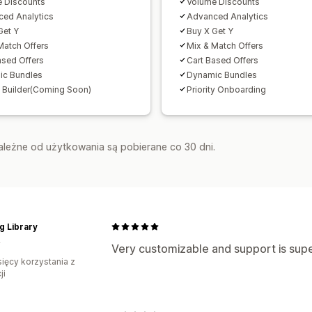
 Discounts
Volume Discounts
ed Analytics
Advanced Analytics
Get Y
Buy X Get Y
Match Offers
Mix & Match Offers
ased Offers
Cart Based Offers
ic Bundles
Dynamic Bundles
 Builder(Coming Soon)
Priority Onboarding
zależne od użytkowania są pobierane co 30 dni.
g Library
y
Very customizable and support is sup
sięcy korzystania z
ji