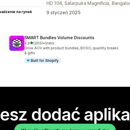
HD 104, Salarpuira Magnificia, Bangalo
adzenie na rynek
9 styczeń 2025
SMART Bundles Volume Discounts
na 5 gwiazdek
4,9
(265)
•
Gratis
Łączna liczba recenzji: 265
Grow AOV with product bundles, BOGO, quantity breaks
& gifts
Built for Shopify
esz dodać aplika