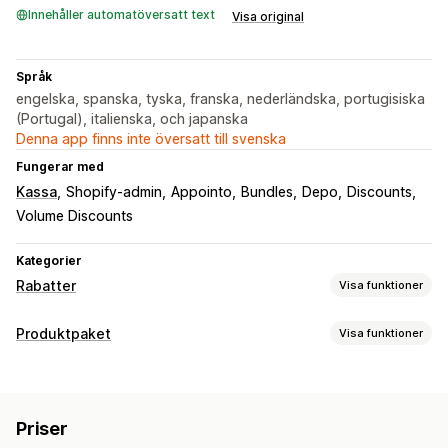
Innehåller automatöversatt text
Visa original
Språk
engelska, spanska, tyska, franska, nederländska, portugisiska
(Portugal), italienska, och japanska
Denna app finns inte översatt till svenska
Fungerar med
Kassa
Shopify-admin
Appointo
Bundles
Depo
Discounts
Volume Discounts
Kategorier
Rabatter
Visa funktioner
Rabattyper
Produktpaket
Visa funktioner
Rabattkoder
Köp två, betala för en
Fasta priser
Pakettyper
Kvantitetsbaserade priser
Volymrabatter
Fasta paket
Multipack
Mixa och matcha
Stegvisa mängdrabatter
Rabattbelopp
Priser
Varianter på paket
Grossistpaket
Merförsäljningspaket
Procentuella rabatter
Massrabatter
Grossistpriser