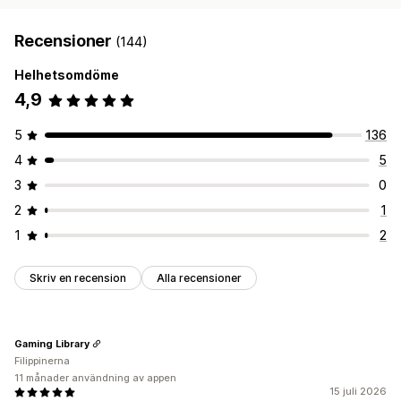
Recensioner
(144)
Helhetsomdöme
4,9
5
136
4
5
3
0
2
1
1
2
Skriv en recension
Alla recensioner
Gaming Library
Filippinerna
11 månader användning av appen
15 juli 2026