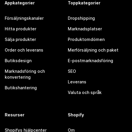
Appkategorier
Toppkategorier
Försäljningskanaler
Dropshipping
Hitta produkter
Marknadsplatser
Sälja produkter
Produktomdömen
Order och leverans
Merförsäljning och paket
Butiksdesign
E-postmarknadsföring
Marknadsföring och
SEO
konvertering
Leverans
Butikshantering
Valuta och språk
Resurser
Shopify
Shopifys hjälpcenter
Om