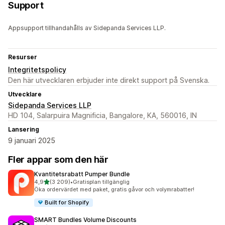
Support
Appsupport tillhandahålls av Sidepanda Services LLP.
Resurser
Integritetspolicy
Den här utvecklaren erbjuder inte direkt support på Svenska.
Utvecklare
Sidepanda Services LLP
HD 104, Salarpuira Magnificia, Bangalore, KA, 560016, IN
Lansering
9 januari 2025
Fler appar som den här
Kvantitetsrabatt Pumper Bundle
av 5 stjärnor
4,9
(3 209)
•
Gratisplan tillgänglig
3209 recensioner totalt
Öka ordervärdet med paket, gratis gåvor och volymrabatter!
Built for Shopify
SMART Bundles Volume Discounts