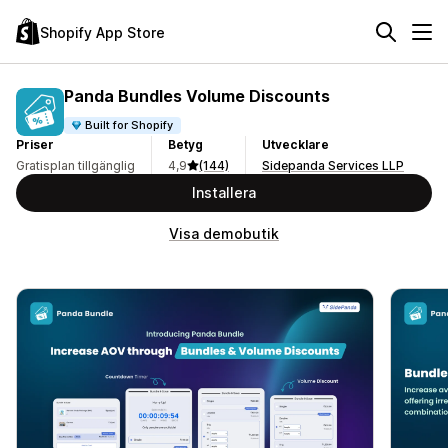
Shopify App Store
Panda Bundles Volume Discounts
Built for Shopify
Priser
Betyg
Utvecklare
Gratisplan tillgänglig
4,9
(144)
Sidepanda Services LLP
Installera
Visa demobutik