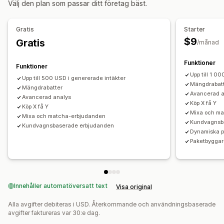
Välj den plan som passar ditt företag bäst.
Korsförsäljningspaket
Sådant som ofta köps tillsammans
Rabatter på hela varukorgen
Rabatter i kassan
Gåvor
Relaterade produkter
Fysiska produkter
Anpassade paket
Prenumerationer
Produktpaket
Nedräkningstimer
Gratis
Starter
Merförsäljningsrabatter
Korsförsäljningsrabatter
Banners
Priser som du kan ange
$9
Gratis
/månad
Dynamisk prissättning
Anpassade rabatter
Fasta priser
Kvantitetsbaserade priser
Stegvisa mängdrabatter
Rabatter
Volymrabatter
Funktioner
Rabatthantering
Funktioner
Rabattbelopp
Procentuella rabatter
Upp till 1 0
Redigeringsverktyg
Mallar
Valutakonvertering
Upp till 500 USD i genererade intäkter
Mängdrabat
Rabatter på hela varukorgen
Mängdrabatter
Fri frakt
Lokalisering
Kampanjer
Utlösare och regler
Avancerad a
Avancerad analys
Köp två, betala för en
Prenumerationer
Kombinerade rabatter
Målinriktning
Segmentering
Köp X få Y
Köp X få Y
Mixa och m
Prissättning för bulkorder
Grossistpriser
Taggning
Filtrering
Spårning
Analysverktyg
A/B-testning
Mixa och matcha-erbjudanden
Kundvagnsb
Kundvagnsbaserade erbjudanden
Dynamisk prissättning
Anpassad prissättning
Dynamiska p
Paketbyggar
Innehåller automatöversatt text
Visa original
Alla avgifter debiteras i USD. Återkommande och användningsbaserade
avgifter faktureras var 30:e dag.