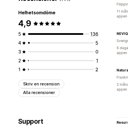
Filippi
11 mån
Helhetsomdöme
appen
4,9
5
136
NEVIQ
Sverig
4
5
6 daga
3
0
appen
2
1
1
2
Natura
Frankr
Skriv en recension
2 måna
appen
Alla recensioner
Support
Resur