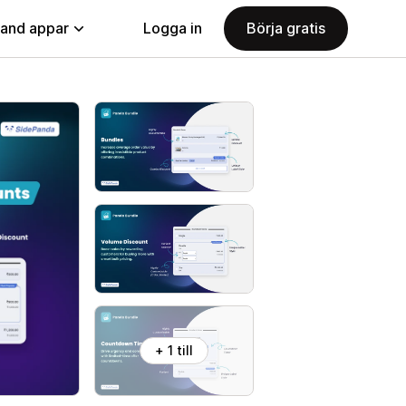
land appar
Logga in
Börja gratis
+ 1 till