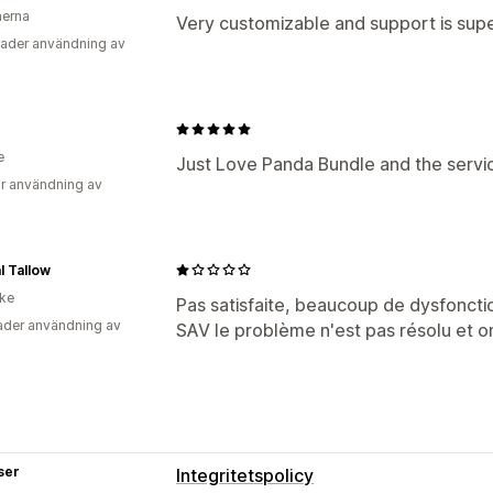
nerna
Very customizable and support is sup
ader användning av
e
Just Love Panda Bundle and the service
r användning av
l Tallow
ike
Pas satisfaite, beaucoup de dysfonct
der användning av
SAV le problème n'est pas résolu et o
ser
Integritetspolicy