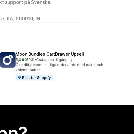
ekt support på Svenska.
re, KA, 560016, IN
Moon Bundles CartDrawer Upsell
av 5 stjärnor
5,0
(593)
•
Gratisplan tillgänglig
593 recensioner totalt
Öka ditt genomsnittliga ordervärde med paket och
volymrabatter
Built for Shopify
app?