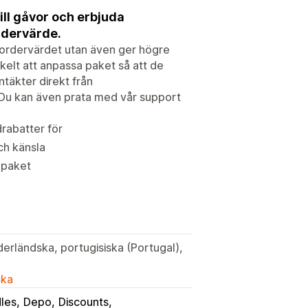
ill gåvor och erbjuda
ordervärde.
 ordervärdet utan även ger högre
kelt att anpassa paket så att de
täkter direkt från
 Du kan även prata med vår support
drabatter för
ch känsla
a paket
derländska, portugisiska (Portugal),
ska
les
Depo
Discounts