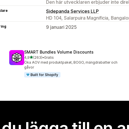
Den här utvecklaren erbjuder inte dir
klare
Sidepanda Services LLP
HD 104, Salarpuira Magnificia, Bangalo
ring
9 januari 2025
SMART Bundles Volume Discounts
av 5 stjärnor
4,9
(263)
•
Gratis
263 recensioner totalt
Öka AOV med produktpaket, BOGO, mängdrabatter och
gåvor
Built for Shopify
l du lägga till en 