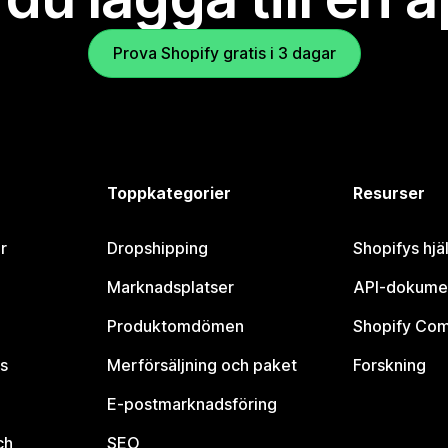
Prova Shopify gratis i 3 dagar
Toppkategorier
Resurser
r
Dropshipping
Shopifys hjä
Marknadsplatser
API-dokume
Produktomdömen
Shopify Co
s
Merförsäljning och paket
Forskning
E-postmarknadsföring
ch
SEO