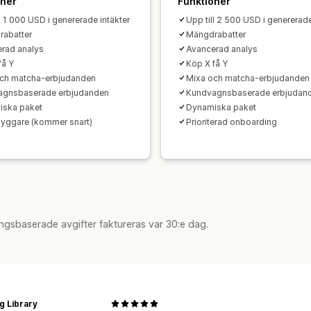
oner
Funktioner
Dynamisk prissättning
Anpassad priss
l 1 000 USD i genererade intäkter
Upp till 2 500 USD i genererade
abatter
Mängdrabatter
rad analys
Avancerad analys
få Y
Köp X få Y
ch matcha-erbjudanden
Mixa och matcha-erbjudanden
agnsbaserade erbjudanden
Kundvagnsbaserade erbjudan
iska paket
Dynamiska paket
yggare (kommer snart)
Prioriterad onboarding
ngsbaserade avgifter faktureras var 30:e dag.
g Library