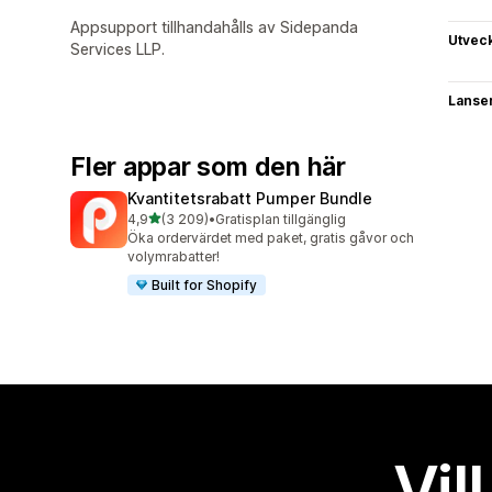
Appsupport tillhandahålls av Sidepanda
Utvec
Services LLP.
Lanse
Fler appar som den här
Kvantitetsrabatt Pumper Bundle
av 5 stjärnor
4,9
(3 209)
•
Gratisplan tillgänglig
3209 recensioner totalt
Öka ordervärdet med paket, gratis gåvor och
volymrabatter!
Built for Shopify
Vil