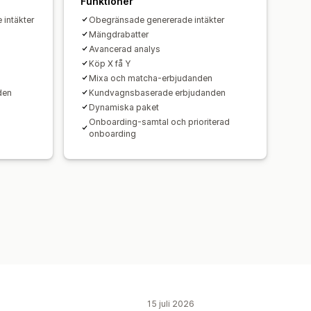
Funktioner
ättning
 intäkter
Obegränsade genererade intäkter
Mängdrabatter
Avancerad analys
Köp X få Y
Mixa och matcha-erbjudanden
den
Kundvagnsbaserade erbjudanden
Dynamiska paket
Onboarding-samtal och prioriterad
onboarding
15 juli 2026