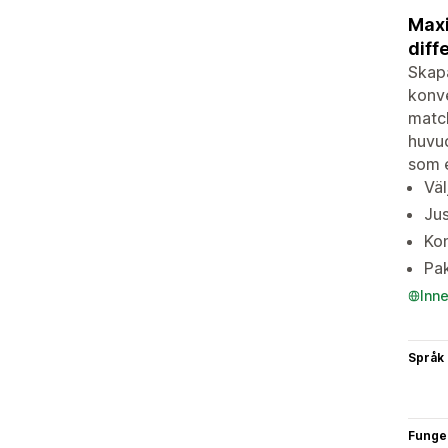
Maxi
diff
Skapa
konve
match
huvud
som e
Väl
Jus
Kon
Pak
Inn
Språk
Funge