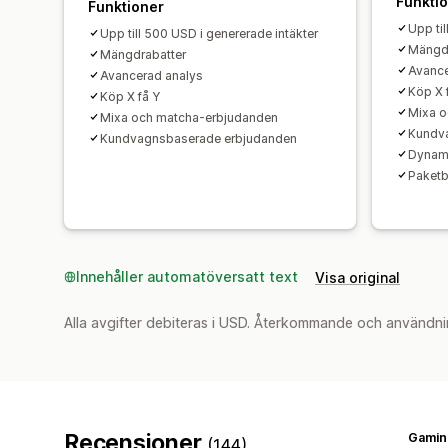
Funkti
Funktioner
Upp til
Upp till 500 USD i genererade intäkter
Mängdr
Mängdrabatter
Avance
Avancerad analys
Köp X 
Köp X få Y
Mixa o
Mixa och matcha-erbjudanden
Kundv
Kundvagnsbaserade erbjudanden
Dynam
Paketb
Innehåller automatöversatt text
Visa original
Alla avgifter debiteras i USD. Återkommande och användni
Recensioner
Gamin
(144)