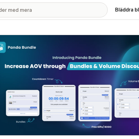
Bläddra b
ri med utvalda bilder