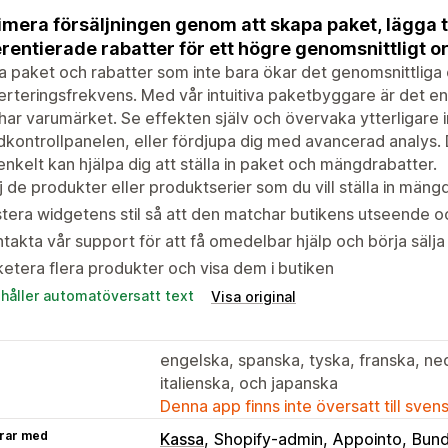
mera försäljningen genom att skapa paket, lägga t
erentierade rabatter för ett högre genomsnittligt 
 paket och rabatter som inte bara ökar det genomsnittliga
rteringsfrekvens. Med vår intuitiva paketbyggare är det en
ar varumärket. Se effekten själv och övervaka ytterligare in
kontrollpanelen, eller fördjupa dig med avancerad analys.
nkelt kan hjälpa dig att ställa in paket och mängdrabatter.
j de produkter eller produktserier som du vill ställa in mäng
tera widgetens stil så att den matchar butikens utseende o
takta vår support för att få omedelbar hjälp och börja sälj
etera flera produkter och visa dem i butiken
ehåller automatöversatt text
Visa original
engelska, spanska, tyska, franska, ne
italienska, och japanska
Denna app finns inte översatt till sven
rar med
Kassa
Shopify-admin
Appointo
Bund