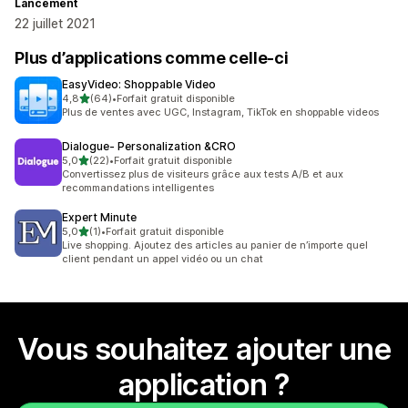
Lancement
22 juillet 2021
Plus d’applications comme celle-ci
EasyVideo: Shoppable Video
étoile(s) sur 5
4,8
(64)
•
Forfait gratuit disponible
64 avis au total
Plus de ventes avec UGC, Instagram, TikTok en shoppable videos
Dialogue‑ Personalization &CRO
étoile(s) sur 5
5,0
(22)
•
Forfait gratuit disponible
22 avis au total
Convertissez plus de visiteurs grâce aux tests A/B et aux
recommandations intelligentes
Expert Minute
étoile(s) sur 5
5,0
(1)
•
Forfait gratuit disponible
1 avis au total
Live shopping. Ajoutez des articles au panier de n’importe quel
client pendant un appel vidéo ou un chat
Vous souhaitez ajouter une
application ?