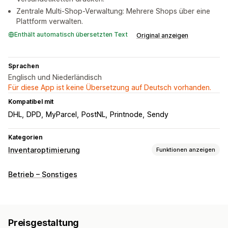
Zentrale Multi-Shop-Verwaltung: Mehrere Shops über eine
Plattform verwalten.
Enthält automatisch übersetzten Text
Original anzeigen
Sprachen
Englisch und Niederländisch
Für diese App ist keine Übersetzung auf Deutsch vorhanden.
Kompatibel mit
DHL
DPD
MyParcel
PostNL
Printnode
Sendy
Kategorien
Inventaroptimierung
Funktionen anzeigen
Inventarmanagement
Betrieb – Sonstiges
Inventarverfolgung
Inventarsynchronisierung
Barcodes
Ablaufdaten
Scanner
Inventarplanung
KI-Optimierung
Mehrere Kanäle
Preisgestaltung