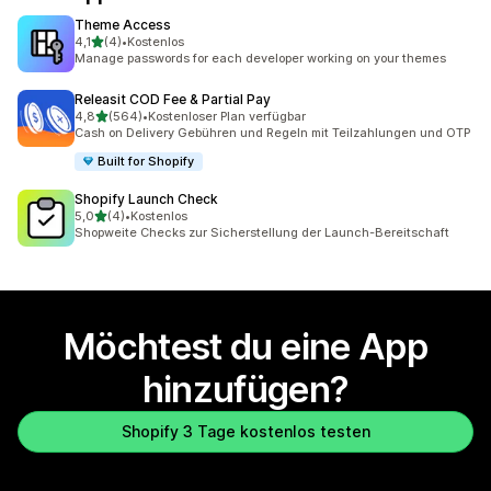
Theme Access
von 5 Sternen
4,1
(4)
•
Kostenlos
4 Rezensionen insgesamt
Manage passwords for each developer working on your themes
Releasit COD Fee & Partial Pay
von 5 Sternen
4,8
(564)
•
Kostenloser Plan verfügbar
564 Rezensionen insgesamt
Cash on Delivery Gebühren und Regeln mit Teilzahlungen und OTP
Built for Shopify
Shopify Launch Check
von 5 Sternen
5,0
(4)
•
Kostenlos
4 Rezensionen insgesamt
Shopweite Checks zur Sicherstellung der Launch-Bereitschaft
Möchtest du eine App
hinzufügen?
Shopify 3 Tage kostenlos testen