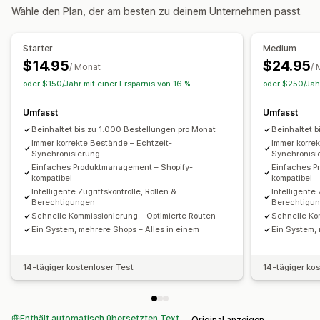
Bestellverwaltung
Wähle den Plan, der am besten zu deinem Unternehmen passt.
Versand
Bestellungen
Vorbestellungen
Starter
Medium
Benachrichtigungen und Analysen
$14.95
$24.95
/ Monat
/ 
Benachrichtigungen über niedrige Lagerbestände
oder $150/Jahr mit einer Ersparnis von 16 %
oder $250/Jahr
Benutzerdefinierte Berichte
Umfasst
Umfasst
Beinhaltet bis zu 1.000 Bestellungen pro Monat
Beinhaltet 
Immer korrekte Bestände – Echtzeit-
Immer korre
Synchronisierung.
Synchronisi
Einfaches Produktmanagement – Shopify-
Einfaches P
kompatibel
kompatibel
Intelligente Zugriffskontrolle, Rollen &
Intelligente 
Berechtigungen
Berechtigu
Schnelle Kommissionierung – Optimierte Routen
Schnelle Ko
Ein System, mehrere Shops – Alles in einem
Ein System, 
14-tägiger kostenloser Test
14-tägiger ko
Enthält automatisch übersetzten Text
Original anzeigen