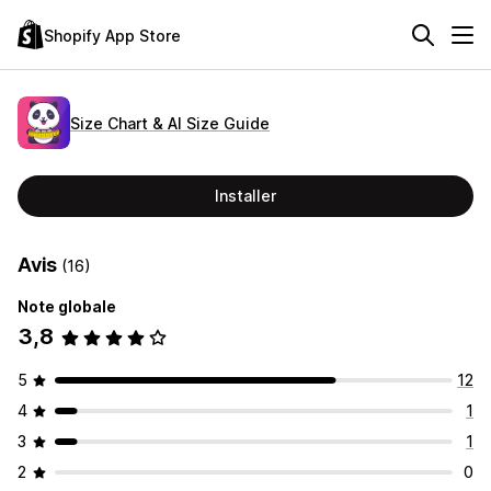
Shopify App Store
Size Chart & AI Size Guide
Installer
Avis
(16)
Note globale
3,8
5
12
4
1
3
1
2
0