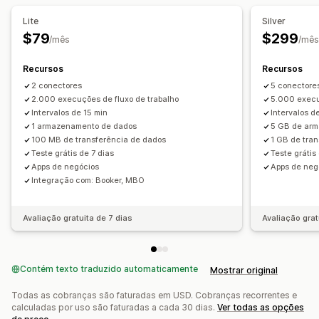
Lite
Silver
$79
$299
/mês
/mês
Recursos
Recursos
2 conectores
5 conectore
2.000 execuções de fluxo de trabalho
5.000 execu
Intervalos de 15 min
Intervalos d
1 armazenamento de dados
5 GB de ar
100 MB de transferência de dados
1 GB de tra
Teste grátis de 7 dias
Teste grátis
Apps de negócios
Apps de neg
Integração com: Booker, MBO
Avaliação gratuita de 7 dias
Avaliação grat
Contém texto traduzido automaticamente
Mostrar original
Todas as cobranças são faturadas em USD. Cobranças recorrentes e
calculadas por uso são faturadas a cada 30 dias.
Ver todas as opções