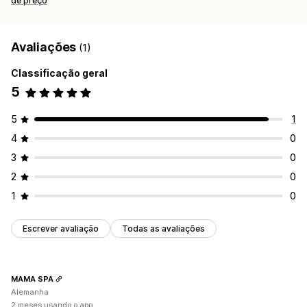
de preço
Avaliações
(1)
Classificação geral
5
5
1
4
0
3
0
2
0
1
0
Escrever avaliação
Todas as avaliações
MAMA SPA
Alemanha
2 meses usando o app