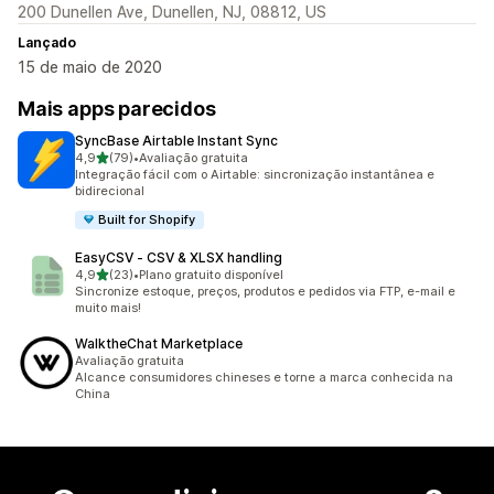
200 Dunellen Ave, Dunellen, NJ, 08812, US
Lançado
15 de maio de 2020
Mais apps parecidos
SyncBase Airtable Instant Sync
de 5 estrelas
4,9
(79)
•
Avaliação gratuita
79 avaliações ao todo
Integração fácil com o Airtable: sincronização instantânea e
bidirecional
Built for Shopify
EasyCSV ‑ CSV & XLSX handling
de 5 estrelas
4,9
(23)
•
Plano gratuito disponível
23 avaliações ao todo
Sincronize estoque, preços, produtos e pedidos via FTP, e-mail e
muito mais!
WalktheChat Marketplace
Avaliação gratuita
Alcance consumidores chineses e torne a marca conhecida na
China