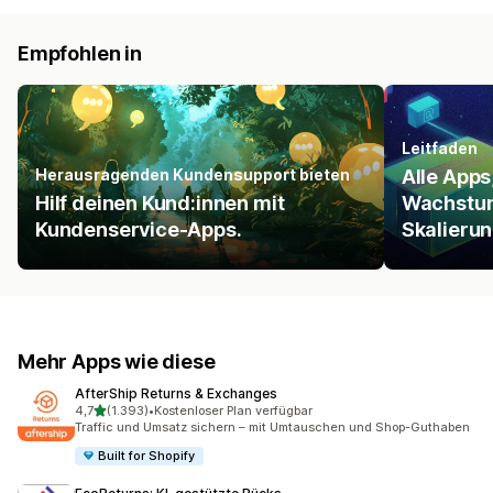
Empfohlen in
Leitfaden
Herausragenden Kundensupport bieten
Alle Apps,
Hilf deinen Kund:innen mit
Wachstum
Kundenservice-Apps.
Skalierun
Mehr Apps wie diese
AfterShip Returns & Exchanges
von 5 Sternen
4,7
(1.393)
•
Kostenloser Plan verfügbar
1393 Rezensionen insgesamt
Traffic und Umsatz sichern – mit Umtauschen und Shop-Guthaben
Built for Shopify