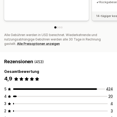
Rückgabesei
14-tägiger ko
Alle Gebühren werden in USD berechnet. Wiederkehrende und
nutzungsabhängige Gebühren werden alle 30 Tage in Rechnung
gestellt.
Alle Preisoptionen anzeigen
Rezensionen
(453)
Gesamtbewertung
4,9
5
424
4
20
3
4
2
3