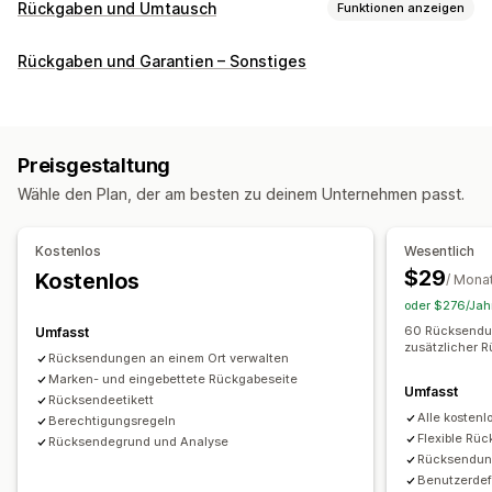
Rückgaben und Umtausch
Funktionen anzeigen
Rückgabeoptionen
Rückgaben und Garantien – Sonstiges
Automatische Rückerstattungen
Manuelle Rückerstattungen
Umtauschaktionen
Ersatz
Rückgaben im Geschäft
QR-Codes
Geschenkgutscheine
Preisgestaltung
Shop-Guthaben
Geschenkrückgaben
Rabattcodes
Wähle den Plan, der am besten zu deinem Unternehmen passt.
Verwaltung von Rückgaben
Automatische Genehmigungen
Rückgabeportal
Kostenlos
Wesentlich
Benutzerdefinierte Richtlinien
$29
Kostenlos
/ Mona
Nicht rückgabefähige Artikel
Rückgabefenster
oder $276/Jahr
Rückgabegründe
Mehrere Sprachen
Versandetiketten
60 Rücksendun
Umfasst
zusätzlicher 
Rückgabe-Tracking
E-Mail-Benachrichtigungen
Rücksendungen an einem Ort verwalten
Marken- und eingebettete Rückgabeseite
Benutzerdefiniertes Branding
Umfasst
Rücksendeetikett
Verwaltung von Rückerstattungen
Alle kosten
Berechtigungsregeln
Flexible Rü
Lagerbestands-Updates
Kunden-Blockierlisten
Analysen
Rücksendegrund und Analyse
Rücksendun
Benutzerdef