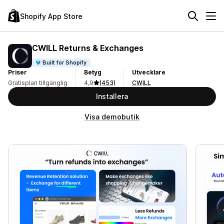
Shopify App Store
CWILL Returns & Exchanges
Built for Shopify
Priser
Betyg
Utvecklare
Gratisplan tillgänglig
4,9
(453)
CWILL
Installera
Visa demobutik