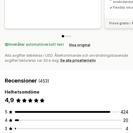
avsändardo
Flexibla retu
Prova gratis i
Innehåller automatöversatt text
Visa original
Alla avgifter debiteras i USD. Återkommande och användningsbaserade
avgifter faktureras var 30:e dag.
Se alla prisalternativ
Recensioner
(453)
Helhetsomdöme
4,9
5
424
4
20
3
4