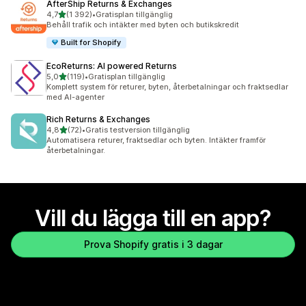
AfterShip Returns & Exchanges
av 5 stjärnor
4,7
(1 392)
•
Gratisplan tillgänglig
1392 recensioner totalt
Behåll trafik och intäkter med byten och butikskredit
Built for Shopify
EcoReturns: AI powered Returns
av 5 stjärnor
5,0
(119)
•
Gratisplan tillgänglig
119 recensioner totalt
Komplett system för returer, byten, återbetalningar och fraktsedlar
med AI-agenter
Rich Returns & Exchanges
av 5 stjärnor
4,8
(72)
•
Gratis testversion tillgänglig
72 recensioner totalt
Automatisera returer, fraktsedlar och byten. Intäkter framför
återbetalningar.
Vill du lägga till en app?
Prova Shopify gratis i 3 dagar