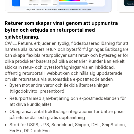
Returer som skapar vinst genom att uppmuntra
byten och erbjuda en returportal med
självbetjäning.
CWILL Returns erbjuder en tydlig, flödesbaserad lösning för att
hantera alla kunders retur- och bytesförfrågningar. Butiksägare
kan skapa flexibla returpolicyer samt retur- och bytesregler för
olika produkter baserat på olika scenarier. Kunder kan enkelt
skicka in retur- och bytesförfrågningar via en inbäddad,
offentlig returportal i webbutiken och hålla sig uppdaterade
om sin returstatus via automatiska e-postmeddelanden.
Byten mot andra varor och flexibla återbetalningar
(tillgodokvitto, presentkort)
Returportal med självbetjäning och e-postmeddelanden för
att driva kundlojalitet
Obegränsat antal fraktbolagsintegrationer för bättre priser
på retursedlar och gratis upphämtning
Stöd för USPS, UPS, Sendcloud, Shippo, DHL, ShipStation,
FedEx, DPD och Evri