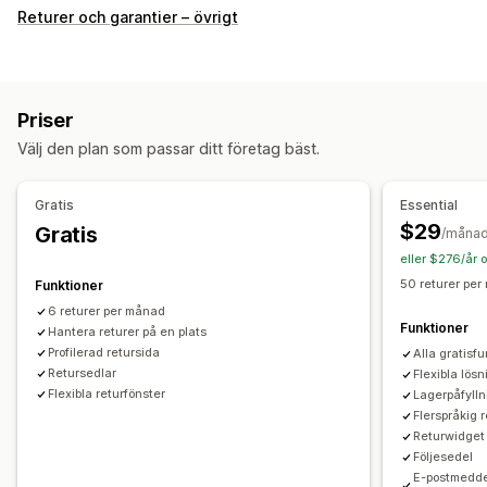
Returalternativ
Returer och garantier – övrigt
Automatiska återbetalningar
Manuella återbetalningar
Exchanges
Ersättningar
Returer i butik
QR-koder
Presentkort
Värdecheck
Returer av presenter
Priser
Rabattkoder
Välj den plan som passar ditt företag bäst.
Returhantering
Automatiska godkännanden
Returportal
Gratis
Essential
Anpassade policyer
Artiklar som ej kan returneras
$29
Gratis
/måna
Returfönster
Returskäl
Flera språk
Fraktsedlar
eller $276/år 
Returspårning
E-postaviseringar
Anpassat varumärke
50 returer per
Funktioner
Återbetalningshantering
Lageruppdateringar
6 returer per månad
Funktioner
Hantera returer på en plats
Kundblockeringslista
Analysverktyg
Profilerad retursida
Alla gratisf
Retursedlar
Flexibla lös
Flexibla returfönster
Lagerpåfylln
Flerspråkig 
Returwidget
Följesedel
E-postmedd