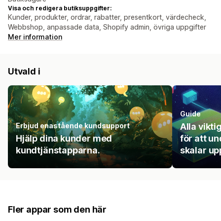
Visa och redigera butiksuppgifter:
Kunder, produkter, ordrar, rabatter, presentkort, värdecheck,
Webbshop, anpassade data, Shopify admin, övriga uppgifter
Mer information
Utvald i
Guide
Erbjud enastående kundsupport
Alla vikt
Hjälp dina kunder med
för att u
kundtjänstapparna.
skalar up
Fler appar som den här