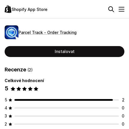
Shopify App Store
Parcel Track ‑ Order Tracking
Instalovat
Recenze
(2)
Celkové hodnocení
5
5
2
4
0
3
0
2
0