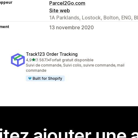
oppeur
Parcel2Go.com
Site web
1A Parklands, Lostock, Bolton, ENG, 
ment
13 novembre 2020
Track123 Order Tracking
étoile(s) sur 5
4,9
(1 567)
•
Forfait gratuit disponible
1567 avis au total
Suivi de commande, Suivi colis, suivre commande, mail
commande
Built for Shopify
tez ajouter une a