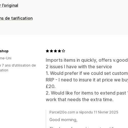
 l’original
ns de tarification
nshop
me-Uni
Imports items in quickly, offers v.good
 7 ans d’utilisation de
2 issues I have with the service
cation
1. Would prefer if we could set custom 
RRP - I need to insure it at price we buy 
£20.
2. Would like for items to extend pa
work that needs the extra time.
Parcel2Go.com a répondu 11 février 2025
Good morning,