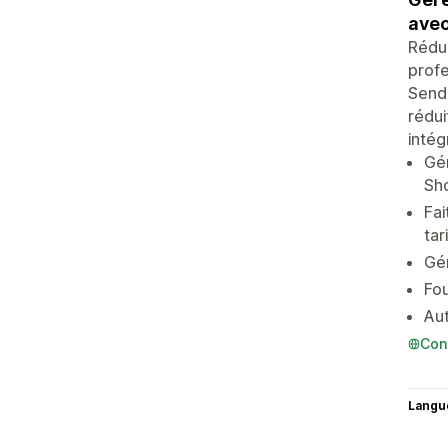
avec
Rédui
profe
Send 
rédui
intég
Gér
Sho
Fai
tari
Gén
Fou
Au
Con
Langu