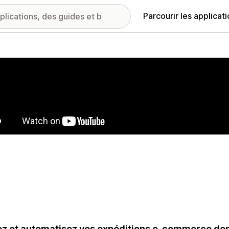
Parcourir les applicat
ie d’images vedette
z et automatisez vos expéditions e-commerce depu