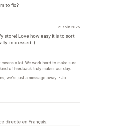
m to fix?
21 août 2025
y store! Love how easy it is to sort
eally impressed :)
t means a lot. We work hard to make sure
 kind of feedback truly makes our day.
ns, we’re just a message away. - Jo
e directe en Français.