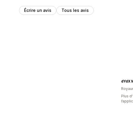
Écrire un avis
Tous les avis
dYdX 
Royau
Plus d'
l’appli