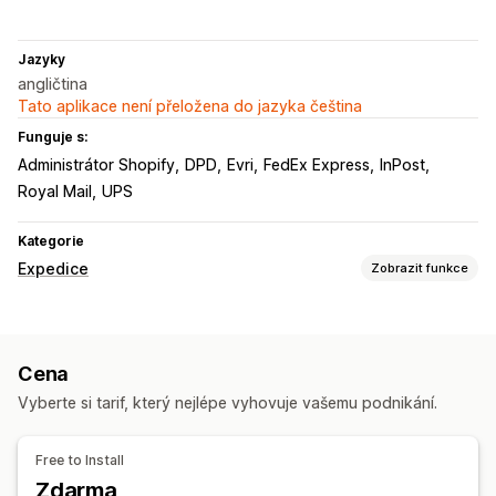
Jazyky
angličtina
Tato aplikace není přeložena do jazyka čeština
Funguje s:
Administrátor Shopify
DPD
Evri
FedEx Express
InPost
Royal Mail
UPS
Kategorie
Expedice
Zobrazit funkce
Štítky a balení
Vytváření štítků
Hromadný tisk
Ověření adresy
Cena
Vlastní dokumenty
Štítky pro vrácení
Balení
Vyberte si tarif, který nejlépe vyhovuje vašemu podnikání.
Vychystávací seznamy
Pojištění přepravy
Pravidla přepravy
Datum doručení
Free to Install
Synchronizace objednávek
Výběr dopravce
Zdarma
Sazby za dopravu