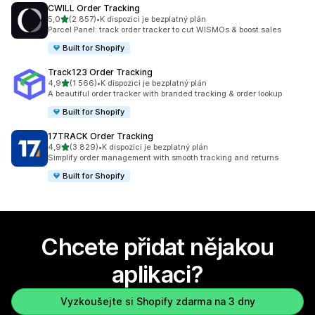
CWILL Order Tracking
z 5 hvězd
5,0
(2 857)
•
K dispozici je bezplatný plán
Celkový počet recenzí: 2857
Parcel Panel: track order tracker to cut WISMOs & boost sales
Built for Shopify
Track123 Order Tracking
z 5 hvězd
4,9
(1 566)
•
K dispozici je bezplatný plán
Celkový počet recenzí: 1566
A beautiful order tracker with branded tracking & order lookup
Built for Shopify
17TRACK Order Tracking
z 5 hvězd
4,9
(3 829)
•
K dispozici je bezplatný plán
Celkový počet recenzí: 3829
Simplify order management with smooth tracking and returns
Built for Shopify
Chcete přidat nějakou
aplikaci?
Vyzkoušejte si Shopify zdarma na 3 dny