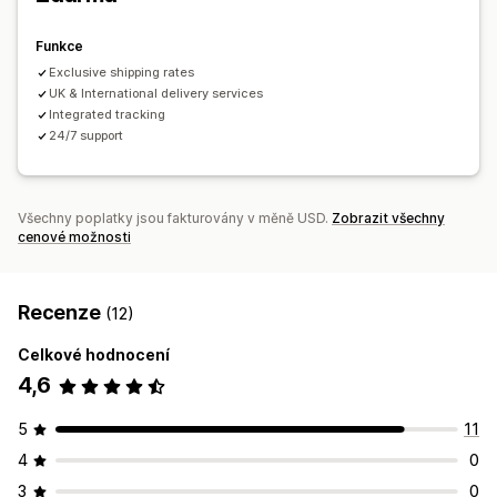
Řízení zásilek
Funkce
Synchronizace objednávek
Sledování v reálném čase
Exclusive shipping rates
E-mailová oznámení
UK & International delivery services
Aktualizace objednávek
Integrated tracking
Analytika přepravy
24/7 support
Všechny poplatky jsou fakturovány v měně USD.
Zobrazit všechny
cenové možnosti
Recenze
(12)
Celkové hodnocení
4,6
5
11
4
0
3
0