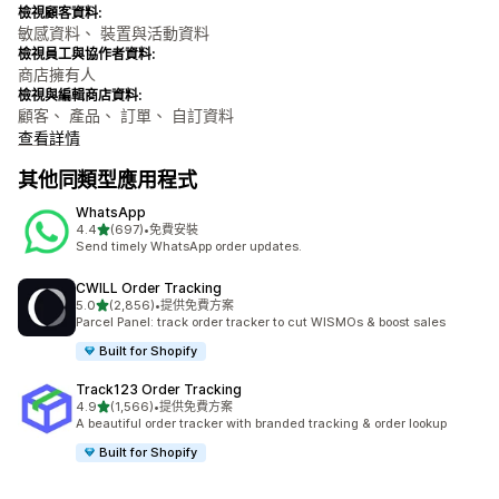
檢視顧客資料:
敏感資料、 裝置與活動資料
檢視員工與協作者資料:
商店擁有人
檢視與編輯商店資料:
顧客、 產品、 訂單、 自訂資料
查看詳情
其他同類型應用程式
WhatsApp
滿分 5 顆星
4.4
(697)
•
免費安裝
共有 697 則評價
Send timely WhatsApp order updates.
CWILL Order Tracking
滿分 5 顆星
5.0
(2,856)
•
提供免費方案
共有 2856 則評價
Parcel Panel: track order tracker to cut WISMOs & boost sales
Built for Shopify
Track123 Order Tracking
滿分 5 顆星
4.9
(1,566)
•
提供免費方案
共有 1566 則評價
A beautiful order tracker with branded tracking & order lookup
Built for Shopify