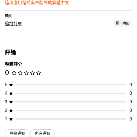
這項應用程式尚未翻譯成繁體中文
類別
追蹤訂單
顯示功能
追蹤
品牌追蹤頁面
即時追蹤
自訂追蹤連結
翻譯
全球追蹤
控制面板
評論
分析
整體評分
通知
0
電子郵件
即時通知
翻譯
自動化
5
0
4
0
3
0
2
0
1
0
撰寫評價
所有評價