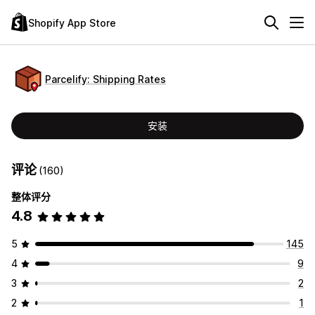
Shopify App Store
Parcelify: Shipping Rates
安装
评论
(160)
整体评分
4.8
5
145
4
9
3
2
2
1