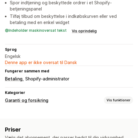
Spor indtjening og beskyttede ordrer i et Shopify-
betjeningspanel
Tilføj tilbud om beskyttelse i indkøbskurven eller ved
betaling med en enkel widget
Indeholder maskinoversat tekst
Vis oprindelig
Sprog
Engelsk
Denne app er ikke oversat til Dansk
Fungerer sammen med
Betaling
Shopify-administrator
Kategorier
Garanti og forsikring
Vis funktioner
Dækningstype
Levering
Stjålne pakker
Forsvundne pakker
Priser
Beskadigede pakker
Returneringer og ombytninger
Vælg det abonnement, der passer bedst til din virksomhed.