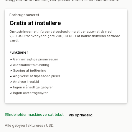
Tilmeldingsoplevelse
Side med indkøbskurv
Betaling
Tilpasset widget
Forbrugsbaseret
Gratis at installere
Administration af reklamationer
Automatisk håndtering
Portal til reklamationer
Omkostningerne til forsendelsesforsikring stiger automatisk med
2,50 USD for hver yderligere 200,00 USD af indkøbskurvens samlede
Anmodningsformular
Kontrolpanel til reklamationer
værdi.
Funktioner
Gennemsigtige prisniveauer
Automatisk fakturering
Sporing af indtjening
Angivelse af tilpassede priser
Analyse i realtid
Ingen månedlige gebyrer
Ingen opstartsgebyrer
Indeholder maskinoversat tekst
Vis oprindelig
Alle gebyrer faktureres i USD.