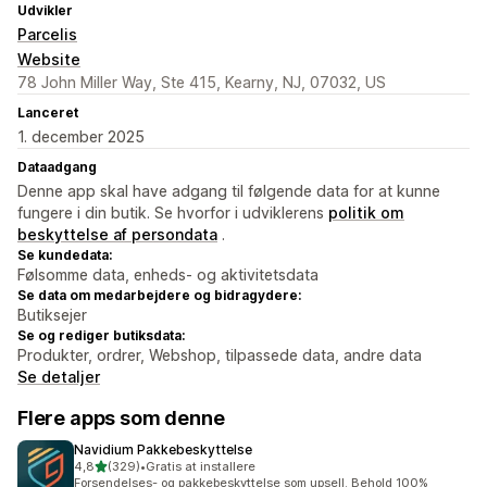
Udvikler
Parcelis
Website
78 John Miller Way, Ste 415, Kearny, NJ, 07032, US
Lanceret
1. december 2025
Dataadgang
Denne app skal have adgang til følgende data for at kunne
fungere i din butik. Se hvorfor i udviklerens
politik om
beskyttelse af persondata
.
Se kundedata:
Følsomme data, enheds- og aktivitetsdata
Se data om medarbejdere og bidragydere:
Butiksejer
Se og rediger butiksdata:
Produkter, ordrer, Webshop, tilpassede data, andre data
Se detaljer
Flere apps som denne
Navidium Pakkebeskyttelse
ud af 5 stjerner
4,8
(329)
•
Gratis at installere
329 anmeldelser i alt
Forsendelses- og pakkebeskyttelse som upsell. Behold 100%