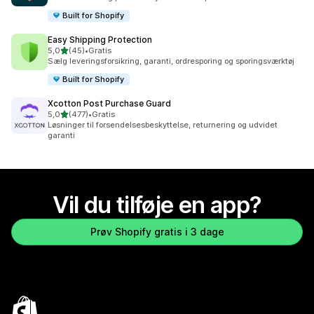
Built for Shopify
Easy Shipping Protection
ud af 5 stjerner
5,0
(45)
•
Gratis
45 anmeldelser i alt
Sælg leveringsforsikring, garanti, ordresporing og sporingsværktøj
Built for Shopify
Xcotton Post Purchase Guard
ud af 5 stjerner
5,0
(477)
•
Gratis
477 anmeldelser i alt
Løsninger til forsendelsesbeskyttelse, returnering og udvidet
garanti
Vil du tilføje en app?
Prøv Shopify gratis i 3 dage