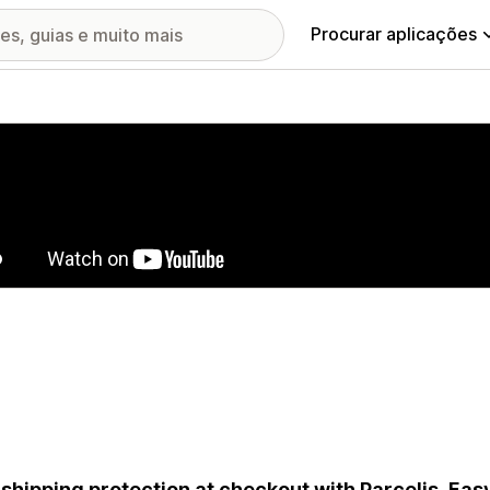
Procurar aplicações
ia de imagens em destaque
shipping protection at checkout with Parcelis. Easy