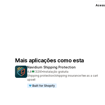
Acess
Mais aplicações como esta
Navidium Shipping Protection
de 5 estrelas
4,8
(329)
•
Instalação gratuita
329 total de avaliações
Shipping protection/shipping insurance fee as a cart
upsell
Built for Shopify