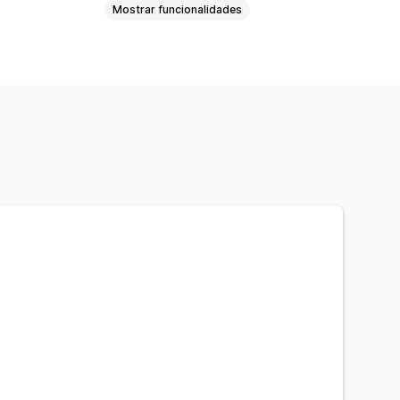
Mostrar funcionalidades
gens perdidas
e trocas
ompra
Widget personalizado
lamações
Formulário de pedido