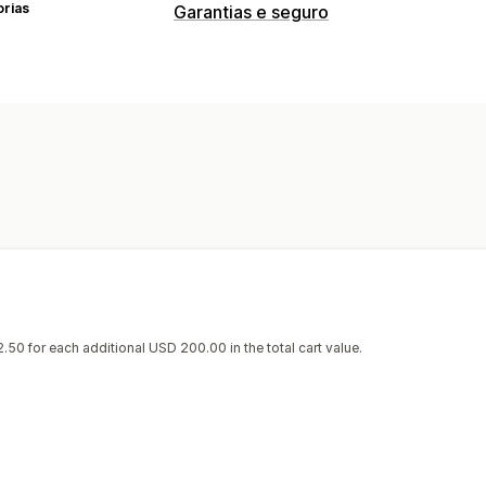
orias
Garantias e seguro
Tipo de cobertura
Envio
Embalagens roubadas
Embala
Embalagens danificadas
Devoluções 
Experiência de ativação
Página do carrinho
Finalização da c
Gestão de reclamações
Manuseio automático
Portal de rec
Dashboard de reclamações
50 for each additional USD 200.00 in the total cart value.