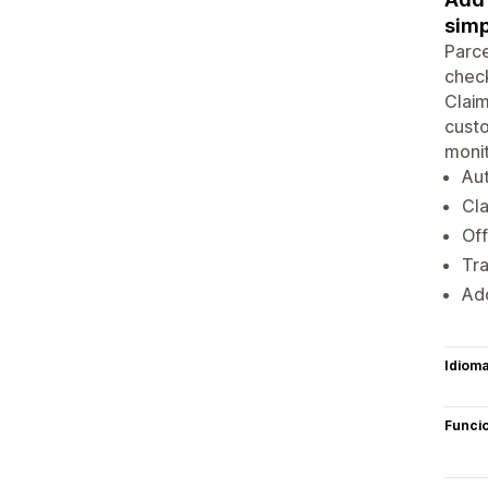
simp
Parce
check
Claim
custo
monit
Aut
Cla
Off
Tra
Add
Idiom
Funci