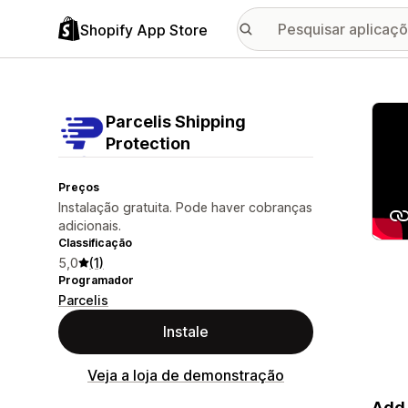
Shopify App Store
Galer
Parcelis Shipping
Protection
Preços
Instalação gratuita. Pode haver cobranças
adicionais.
Classificação
5,0
(1)
Programador
Parcelis
Instale
Veja a loja de demonstração
Add 