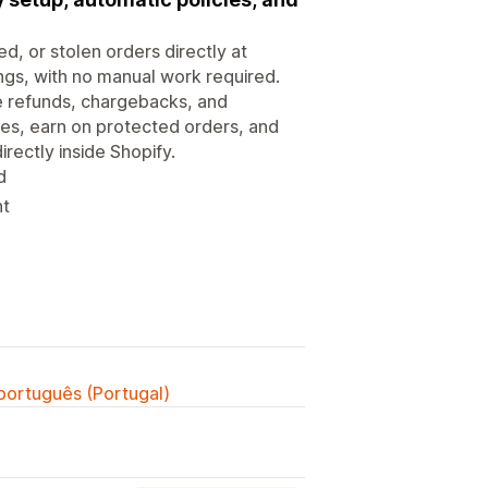
d, or stolen orders directly at
ngs, with no manual work required.
e refunds, chargebacks, and
es, earn on protected orders, and
rectly inside Shopify.
d
nt
 português (Portugal)