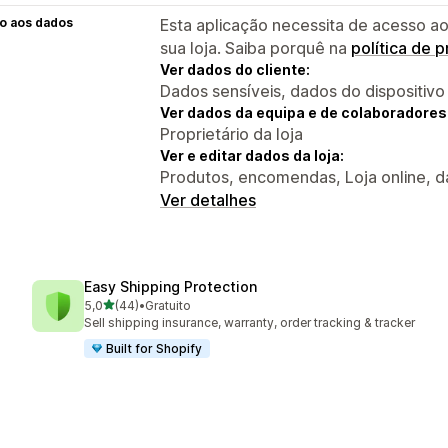
o aos dados
Esta aplicação necessita de acesso ao
sua loja. Saiba porquê na
política de 
Ver dados do cliente:
Dados sensíveis, dados do dispositivo
Ver dados da equipa e de colaboradores
Proprietário da loja
Ver e editar dados da loja:
Produtos, encomendas, Loja online, d
Ver detalhes
Easy Shipping Protection
de 5 estrelas
5,0
(44)
•
Gratuito
44 total de avaliações
Sell shipping insurance, warranty, order tracking & tracker
Built for Shopify