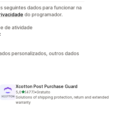
s seguintes dados para funcionar na
privacidade
do programador.
 e de atividade
:
ados personalizados, outros dados
Xcotton Post Purchase Guard
de 5 estrelas
5,0
(477)
•
Gratuito
477 total de avaliações
Solutions of shipping protection, return and extended
warranty