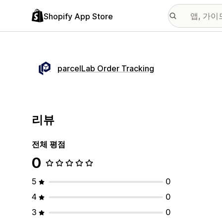
Shopify App Store
parcelLab Order Tracking
리뷰
전체 평점
0
5
0
4
0
3
0