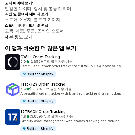
고객 데이터 보기:
민감한 데이터, 장치 및 활동 데이터
직원 및 참여자 데이터 보기:
스토어 소유자, 블로그 기여자
스토어 데이터 보기 및 편집:
고객, 제품, 주문, 온라인 스토어
세부 정보 보기
이 앱과 비슷한 더 많은 앱 보기
CWILL Order Tracking
별 5개 중
5.0
(2,858)
•
무료 플랜 사용 가능
총 리뷰 2858개
Parcel Panel: track order tracker to cut WISMOs & boost sales
Built for Shopify
Track123 Order Tracking
별 5개 중
4.9
(1,567)
•
무료 플랜 사용 가능
총 리뷰 1567개
A beautiful order tracker with branded tracking & order lookup
Built for Shopify
17TRACK Order Tracking
별 5개 중
4.9
(3,839)
•
무료 플랜 사용 가능
총 리뷰 3839개
Simplify order management with smooth tracking and returns
Built for Shopify