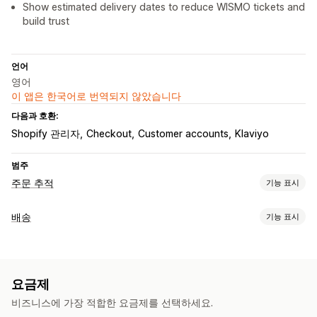
Show estimated delivery dates to reduce WISMO tickets and
build trust
언어
영어
이 앱은 한국어로 번역되지 않았습니다
다음과 호환:
Shopify 관리자
Checkout
Customer accounts
Klaviyo
범주
주문 추적
기능 표시
추적
배송
기능 표시
브랜드 추적 페이지
주문 조회 페이지
실시간 추적
레이블 및 패키지
사용자 지정 추적 링크
번역
예상 배송 날짜
전체 추적
대시보드
배송 날짜
주문 동기화
배송업체 선택
여러 배송업체
분석
배송업체 마스킹
요금제
배송 관리
알림
비즈니스에 가장 적합한 요금제를 선택하세요.
주문 동기화
실시간 추적
브랜드 추적 페이지
이메일 알림
이메일
실시간 알림
사용자 지정 알림
자동화