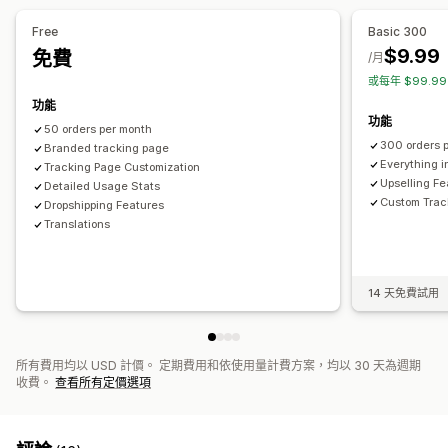
運送分析
Free
Basic 300
$9.99
免費
/月
或每年 $99.9
功能
功能
50 orders per month
300 orders 
Branded tracking page
Everything i
Tracking Page Customization
Upselling Fe
Detailed Usage Stats
Custom Trac
Dropshipping Features
Translations
14 天免費試用
所有費用均以 USD 計價。 定期費用和依使用量計費方案，均以 30 天為週期
收費。
查看所有定價選項