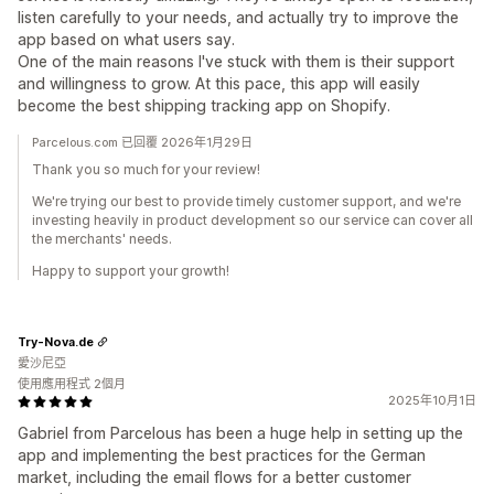
listen carefully to your needs, and actually try to improve the
app based on what users say.
One of the main reasons I've stuck with them is their support
and willingness to grow. At this pace, this app will easily
become the best shipping tracking app on Shopify.
Parcelous.com 已回覆 2026年1月29日
Thank you so much for your review!
We're trying our best to provide timely customer support, and we're
investing heavily in product development so our service can cover all
the merchants' needs.
Happy to support your growth!
Try-Nova.de
愛沙尼亞
使用應用程式 2個月
2025年10月1日
Gabriel from Parcelous has been a huge help in setting up the
app and implementing the best practices for the German
market, including the email flows for a better customer