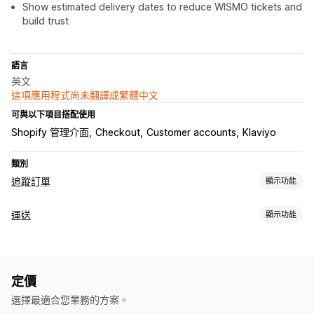
Show estimated delivery dates to reduce WISMO tickets and
build trust
語言
英文
這項應用程式尚未翻譯成繁體中文
可與以下項目搭配使用
Shopify 管理介面
Checkout
Customer accounts
Klaviyo
類別
追蹤訂單
顯示功能
追蹤
運送
顯示功能
品牌追蹤頁面
訂單查詢頁面
即時追蹤
自訂追蹤連結
翻譯
標籤和包材
預估配送日期
全球追蹤
控制面板
多家貨運業者
分析
配送日期
同步訂單
選取貨運業者
隱藏貨運業者
定價
管理貨件
通知
選擇最適合您業務的方案。
同步訂單
即時追蹤
品牌追蹤頁面
電子郵件通知
訂單最新資訊
電子郵件
即時通知
自訂通知
自動化