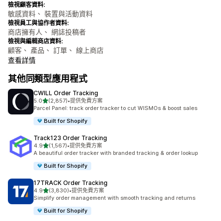
檢視顧客資料:
敏感資料、 裝置與活動資料
檢視員工與協作者資料:
商店擁有人、 網誌投稿者
檢視與編輯商店資料:
顧客、 產品、 訂單、 線上商店
查看詳情
其他同類型應用程式
CWILL Order Tracking
滿分 5 顆星
5.0
(2,857)
•
提供免費方案
共有 2857 則評價
Parcel Panel: track order tracker to cut WISMOs & boost sales
Built for Shopify
Track123 Order Tracking
滿分 5 顆星
4.9
(1,567)
•
提供免費方案
共有 1567 則評價
A beautiful order tracker with branded tracking & order lookup
Built for Shopify
17TRACK Order Tracking
滿分 5 顆星
4.9
(3,830)
•
提供免費方案
共有 3830 則評價
Simplify order management with smooth tracking and returns
Built for Shopify