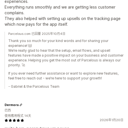
experiences.
Everything runs smoothly and we are getting less customer
complains.
They also helped with setting up upsells on the tracking page
which now pays for the app itself.
Parcelous.com 已回覆 2025年10月4日
Thank you so much for your kind words and for sharing your
experience! 🙌
We’re really glad to hear that the setup, email flows, and upsell
features have made a positive impact on your business and customer
experience. Helping you get the most out of Parcelous is always our
priority. 🚀
If you ever need further assistance or want to explore new features,
feel free to reach out - we’re here to support your growth!
- Gabriel & the Parcelous Team
Dermora
巴西
使用應用程式 14天
2026年1月20日