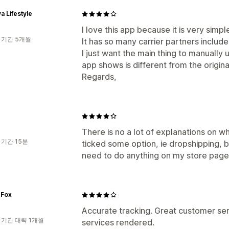
a Lifestyle
I love this app because it is very simp
 기간 5개월
It has so many carrier partners included
I just want the main thing to manually
app shows is different from the origina
Regards,
There is no a lot of explanations on wha
 기간 15분
ticked some option, ie dropshipping, bu
need to do anything on my store page
 Fox
Accurate tracking. Great customer ser
 기간 대략 1개월
services rendered.