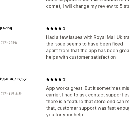
come), I will change my review to 5 st
graving
Had a few issues with Royal Mail Uk t
 기간 9개월
the issue seems to have been fixed
apart from that the app has been grea
helps with customer satisfaction
オリジナルUSAノベルティー名入れグッズ製作専門店・DIGGIT(ディギット)
App works great. But it sometimes mi
 기간 3년 초과
carrier. I had to ask contact support e
there is a feature that store end can r
that, customer support was fast enou
you for your help.