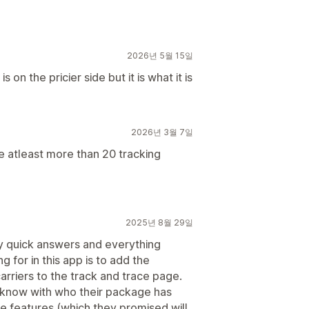
2026년 5월 15일
 on the pricier side but it is what it is
2026년 3월 7일
e atleast more than 20 tracking
2025년 8월 29일
y quick answers and everything
ng for in this app is to add the
rriers to the track and trace page.
o know with who their package has
e features (which they promised will