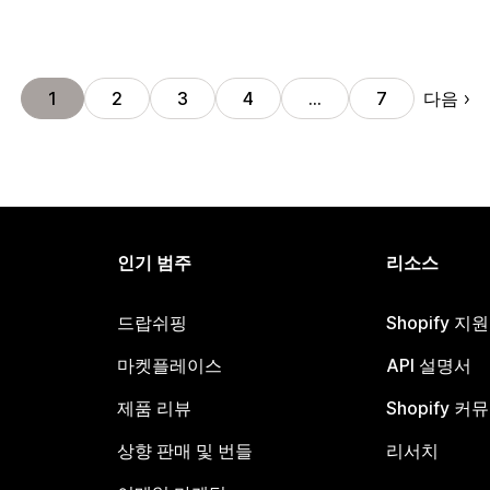
다음
1
2
3
4
…
7
인기 범주
리소스
드랍쉬핑
Shopify 지
마켓플레이스
API 설명서
제품 리뷰
Shopify 커
상향 판매 및 번들
리서치