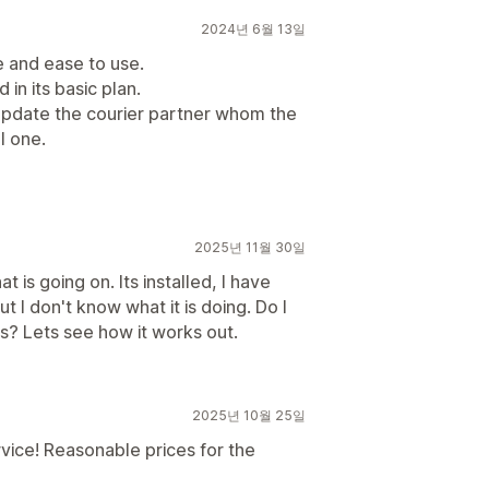
2024년 6월 13일
le and ease to use.
 in its basic plan.
 update the courier partner whom the
l one.
2025년 11월 30일
t is going on. Its installed, I have
t I don't know what it is doing. Do I
s? Lets see how it works out.
2025년 10월 25일
vice! Reasonable prices for the