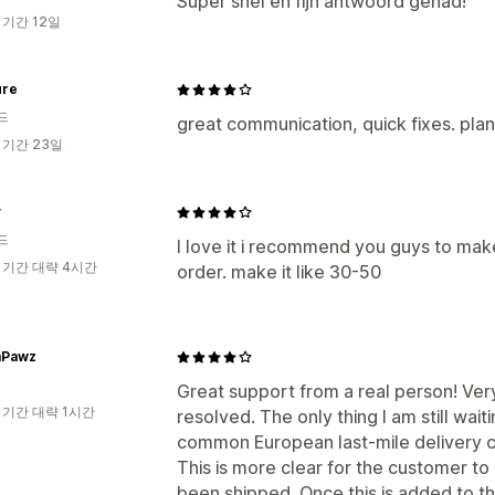
Super snel en fijn antwoord gehad!
 기간 12일
ure
드
great communication, quick fixes. plan is
 기간 23일
y
드
I love it i recommend you guys to mak
 기간 대략 4시간
order. make it like 30-50
mPawz
Great support from a real person! Ver
 기간 대략 1시간
resolved. The only thing I am still waiti
common European last-mile delivery ca
This is more clear for the customer t
been shipped. Once this is added to th