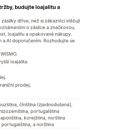
žby, budujte loajalitu a
ásilky dříve, než si zákazníci stěžují
 oznámeními o zásilce a značkovou,
st, loajalitu a opakované nákupy.
m a AI doporučením. Rozhodujte se
ě WISMO.
šší loajalita.
ej.
raniční prodej.
couzština, čínština (zjednodušená),
a, nizozemština, portugalština
 japonština, korejština, norština
, portugalština, a norština