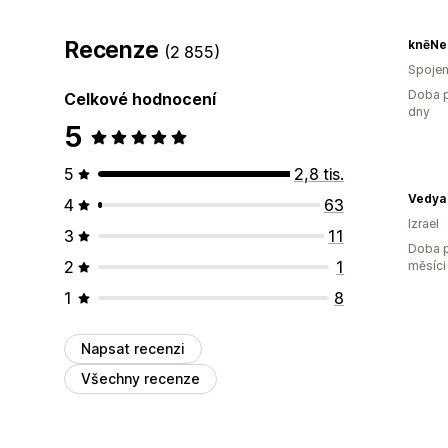
Recenze
knēNe
(2 855)
Spojen
Doba p
Celkové hodnocení
dny
5
5
2,8 tis.
4
63
Izrael
3
11
Doba p
2
1
měsíci
1
8
Napsat recenzi
Všechny recenze