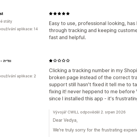
st
é státy
Easy to use, professional looking, has
oužívání aplikace: 14
through tracking and keeping custome
fast and helpful.
Vedya - וודיה
Clicking a tracking number in my Shop
oužívání aplikace: 2
broken page instead of the correct tra
support still hasn't fixed it tell me to 
fixing it! never heppend to me before 
since I installed this app - it's frustrati
Vývojář CWILL odpověděl 2. srpen 2026
Dear Vedya,
We're truly sorry for the frustrating expe