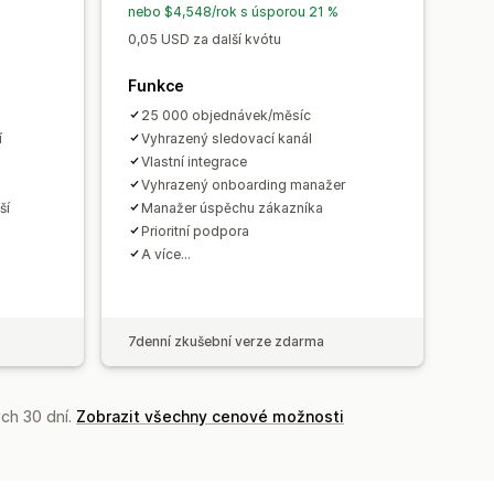
nebo $4,548/rok s úsporou 21 %
0,05 USD za další kvótu
Funkce
25 000 objednávek/měsíc
í
Vyhrazený sledovací kanál
Vlastní integrace
Vyhrazený onboarding manažer
ší
Manažer úspěchu zákazníka
Prioritní podpora
A více…
7denní zkušební verze zdarma
ch 30 dní.
Zobrazit všechny cenové možnosti