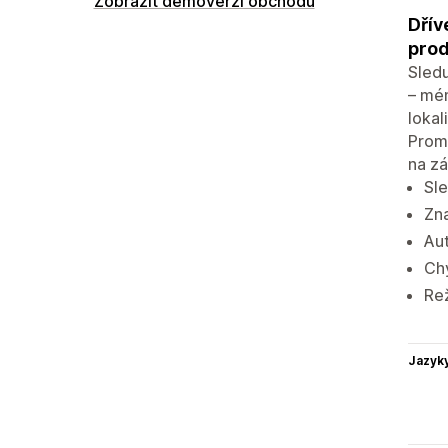
Zobrazit demoverzi obchodu
Dřív
prod
Sledu
– mén
lokal
Prom
na zá
Sle
Zna
Aut
Chy
Rež
Jazyk