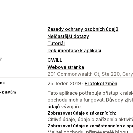
e
Zásady ochrany osobních údajů
Nejčastější dotazy
Tutoriál
Dokumentace k aplikaci
ř
CWILL
Webová stránka
201 Commonwealth Ct, Ste 220, Cary
na
25. leden 2019 ·
Protokol změn
p k datům
Tato aplikace potřebuje přístup k ná
obchodu mohla fungovat. Důvody zjist
údajů
vývojáře.
Zobrazovat údaje o zákaznících:
Citlivé údaje, údaje o zařízení a aktivit
Zobrazovat údaje o zaměstnancích a sp
Majitel obchodu, přispěvatelé blogu