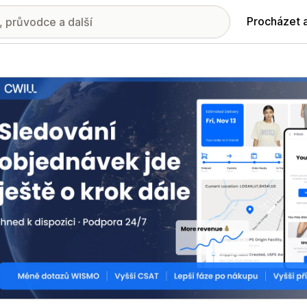
Procházet 
ie propagovaných obrázků