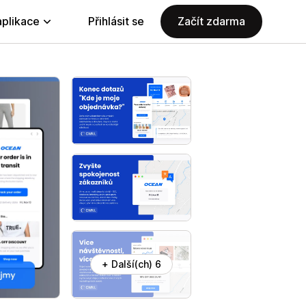
aplikace
Přihlásit se
Začít zdarma
+ Další(ch) 6