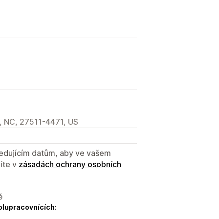
, NC, 27511-4471, US
sledujícím datům, aby ve vašem
íte v
zásadách ochrany osobních
ě
olupracovnících: