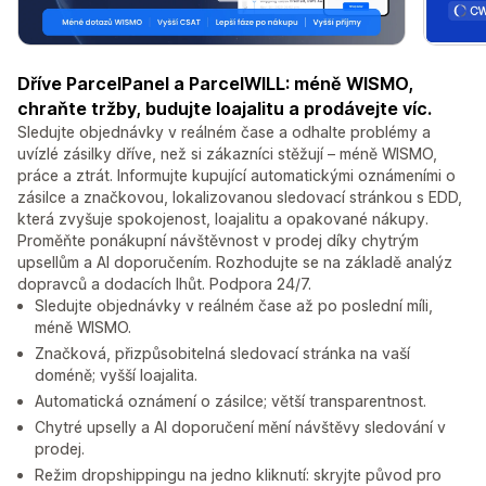
Dříve ParcelPanel a ParcelWILL: méně WISMO,
chraňte tržby, budujte loajalitu a prodávejte víc.
Sledujte objednávky v reálném čase a odhalte problémy a
uvízlé zásilky dříve, než si zákazníci stěžují – méně WISMO,
práce a ztrát. Informujte kupující automatickými oznámeními o
zásilce a značkovou, lokalizovanou sledovací stránkou s EDD,
která zvyšuje spokojenost, loajalitu a opakované nákupy.
Proměňte ponákupní návštěvnost v prodej díky chytrým
upsellům a AI doporučením. Rozhodujte se na základě analýz
dopravců a dodacích lhůt. Podpora 24/7.
Sledujte objednávky v reálném čase až po poslední míli,
méně WISMO.
Značková, přizpůsobitelná sledovací stránka na vaší
doméně; vyšší loajalita.
Automatická oznámení o zásilce; větší transparentnost.
Chytré upselly a AI doporučení mění návštěvy sledování v
prodej.
Režim dropshippingu na jedno kliknutí: skryjte původ pro