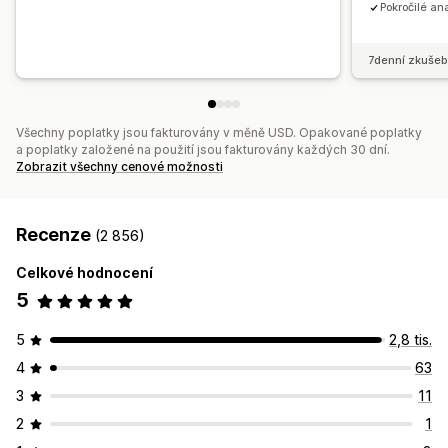
Pokročilé an
7denní zkušeb
Všechny poplatky jsou fakturovány v měně USD. Opakované poplatky
a poplatky založené na použití jsou fakturovány každých 30 dní.
Zobrazit všechny cenové možnosti
Recenze
(2 856)
Celkové hodnocení
5
5
2,8 tis.
4
63
3
11
2
1