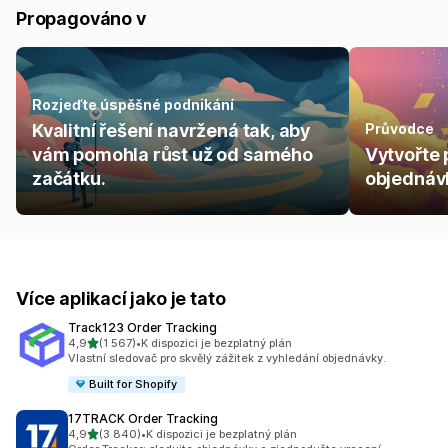
Propagováno v
Rozjeďte úspěšné podnikání
Kvalitní řešení navržená tak, aby
Průvodce
vám pomohla růst už od samého
Vytvořte 
začátku.
objednávk
Více aplikací jako je tato
Track123 Order Tracking
z 5 hvězd
4,9
(1 567)
•
K dispozici je bezplatný plán
Celkový počet recenzí: 1567
Vlastní sledovač pro skvělý zážitek z vyhledání objednávky.
Built for Shopify
17TRACK Order Tracking
z 5 hvězd
4,9
(3 840)
•
K dispozici je bezplatný plán
Celkový počet recenzí: 3840