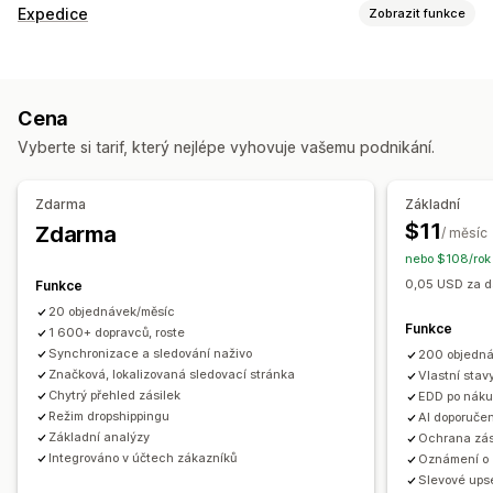
Sledování
Expedice
Zobrazit funkce
Značková stránka pro sledování
Štítky a balení
Stránka vyhledání objednávky
Sledování v reálném čase
Pojištění přepravy
Datum doručení
Vlastní odkaz na sledování
Překlad
Cena
Synchronizace objednávek
Více jazyků
Výběr dopravce
Odhadované datum doručení
Celosvětové sledování
Vyberte si tarif, který nejlépe vyhovuje vašemu podnikání.
Panely
Export objednávek
Více dopravců
API
Analytika
Řízení zásilek
Maskování dopravce
Synchronizace objednávek
Sledování v reálném čase
Zdarma
Základní
Značková stránka pro sledování
E-mailová oznámení
Notifikace
$11
Zdarma
/ měsíc
Aktualizace objednávek
Analytika přepravy
E-mail
Notifikace v reálném čase
SMS
Překlad
nebo $108/rok
Vlastní notifikace
Automatizace
0,05 USD za da
Funkce
20 objednávek/měsíc
Funkce
1 600+ dopravců, roste
Synchronizace a sledování naživo
200 objedn
Značková, lokalizovaná sledovací stránka
Vlastní stav
Chytrý přehled zásilek
EDD po nák
Režim dropshippingu
AI doporučen
Základní analýzy
Ochrana zás
Integrováno v účtech zákazníků
Oznámení o 
Slevové upse