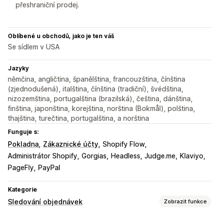
přeshraniční prodej.
Oblíbené u obchodů, jako je ten váš
Se sídlem v USA
Jazyky
němčina, angličtina, španělština, francouzština, čínština
(zjednodušená), italština, čínština (tradiční), švédština,
nizozemština, portugalština (brazilská), čeština, dánština,
finština, japonština, korejština, norština (Bokmål), polština,
thajština, turečtina, portugalština, a norština
Funguje s:
Pokladna
Zákaznické účty
Shopify Flow
Administrátor Shopify
Gorgias
Headless
Judge.me
Klaviyo
PageFly
PayPal
Kategorie
Sledování objednávek
Zobrazit funkce