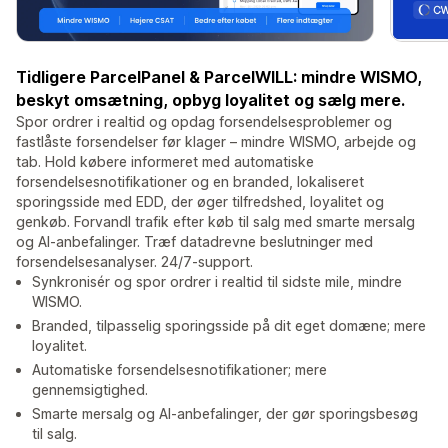
Tidligere ParcelPanel & ParcelWILL: mindre WISMO,
beskyt omsætning, opbyg loyalitet og sælg mere.
Spor ordrer i realtid og opdag forsendelsesproblemer og
fastlåste forsendelser før klager – mindre WISMO, arbejde og
tab. Hold købere informeret med automatiske
forsendelsesnotifikationer og en branded, lokaliseret
sporingsside med EDD, der øger tilfredshed, loyalitet og
genkøb. Forvandl trafik efter køb til salg med smarte mersalg
og AI-anbefalinger. Træf datadrevne beslutninger med
forsendelsesanalyser. 24/7-support.
Synkronisér og spor ordrer i realtid til sidste mile, mindre
WISMO.
Branded, tilpasselig sporingsside på dit eget domæne; mere
loyalitet.
Automatiske forsendelsesnotifikationer; mere
gennemsigtighed.
Smarte mersalg og AI-anbefalinger, der gør sporingsbesøg
til salg.