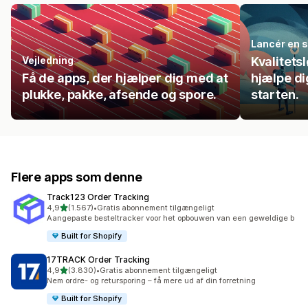
Lancér en 
Vejledning
Kvalitetsl
Få de apps, der hjælper dig med at
hjælpe di
plukke, pakke, afsende og spore.
starten.
Flere apps som denne
Track123 Order Tracking
ud af 5 stjerner
4,9
(1.567)
•
Gratis abonnement tilgængeligt
1567 anmeldelser i alt
Aangepaste besteltracker voor het opbouwen van een geweldige b
Built for Shopify
17TRACK Order Tracking
ud af 5 stjerner
4,9
(3.830)
•
Gratis abonnement tilgængeligt
3830 anmeldelser i alt
Nem ordre- og retursporing – få mere ud af din forretning
Built for Shopify