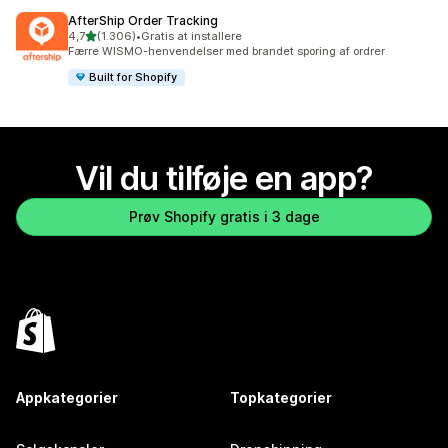
AfterShip Order Tracking
ud af 5 stjerner
4,7
(1.306)
•
Gratis at installere
1306 anmeldelser i alt
Færre WISMO-henvendelser med brandet sporing af ordrer
Built for Shopify
Vil du tilføje en app?
Prøv Shopify gratis i 3 dage
Appkategorier
Topkategorier