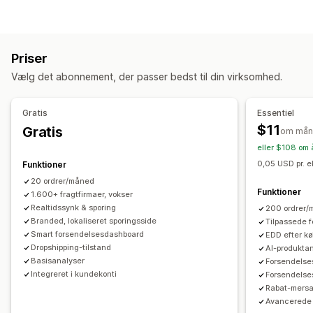
Brandet sporingsside
Side til ordreopslag
Labels og emballage
Sporing i realtid
Tilpasset sporingslink
Oversættelse
Leveringsforsikring
Leveringsdato
Ordresynkronisering
Estimeret leveringsdato
Global sporing
Kontrolpaneler
Priser
Flere sprog
Valg af fragtfirma
Ordreeksport
Flere fragtfirmaer
API
Analyser
Vælg det abonnement, der passer bedst til din virksomhed.
Maskering af fragtfirma
Administration af forsendelser
Ordresynkronisering
Sporing i realtid
Notifikationer
Gratis
Essentiel
Brandet sporingsside
Mailnotifikationer
Mail
Notifikationer i realtid
SMS
Oversættelse
$11
Gratis
om mån
Ordreopdateringer
Leveringsanalyse
Tilpassede notifikationer
Automatiseringer
eller $108 om 
0,05 USD pr. e
Funktioner
20 ordrer/måned
Funktioner
1.600+ fragtfirmaer, vokser
Realtidssynk & sporing
200 ordrer
Branded, lokaliseret sporingsside
Tilpassede 
Smart forsendelsesdashboard
EDD efter kø
Dropshipping-tilstand
AI-produkta
Basisanalyser
Forsendelse
Integreret i kundekonti
Forsendelses
Rabat-mersa
Avancerede 