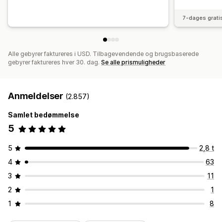
7-dages grati
Alle gebyrer faktureres i USD. Tilbagevendende og brugsbaserede
gebyrer faktureres hver 30. dag.
Se alle prismuligheder
Anmeldelser
(2.857)
Samlet bedømmelse
5
5
2,8 t
4
63
3
11
2
1
1
8