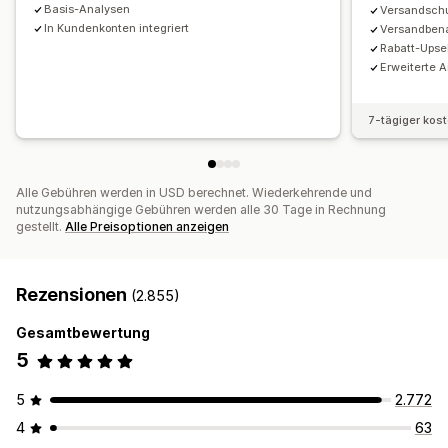
Basis-Analysen
Versandsch
In Kundenkonten integriert
Versandben
Rabatt-Upse
Erweiterte 
7-tägiger kos
Alle Gebühren werden in USD berechnet. Wiederkehrende und
nutzungsabhängige Gebühren werden alle 30 Tage in Rechnung
gestellt.
Alle Preisoptionen anzeigen
Rezensionen
(2.855)
Gesamtbewertung
5
5
2.772
4
63