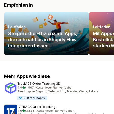
Empfohlen in
Leitfaden
Leitfaden
Steigere die Effizienz mit Apps,
Mit Apps 
die sich nahtlos in Shopify Flow
Bestellst
integrieren lassen.
starken 
Mehr Apps wie diese
Track123 Order Tracking 3D
von 5 Sternen
4,9
(1.567)
•
Kostenloser Plan verfügbar
1567 Rezensionen insgesamt
Sendungsverfolgung, Order lookup, Tracking-Seite, Paketv
Built for Shopify
17TRACK Order Tracking
von 5 Sternen
4,9
(3.838)
•
Kostenloser Plan verfügbar
3838 Rezensionen insgesamt