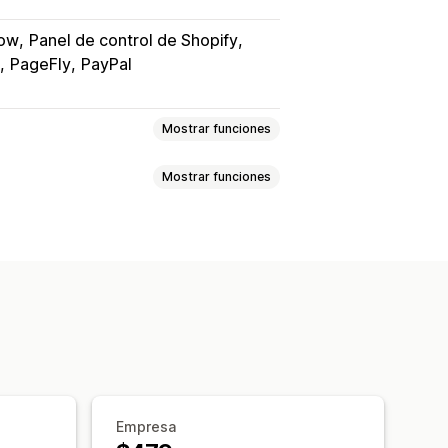
low
Panel de control de Shopify
PageFly
PayPal
Mostrar funciones
Mostrar funciones
 de marca
imiento en tiempo real
incronización de pedidos
Traducción
esa de transportes
nto general
Paneles de control
mpresas de transportes
API
e la empresa de transportes
to en tiempo real
 de marca
Actualizaciones de pedidos
 tiempo real
SMS
Traducción
Empresa
atizaciones