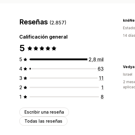
Reseñas
knēNe
(2.857)
Estado
14 día
Calificación general
5
5
2,8 mil
4
63
Israel
3
11
2 mese
2
1
aplica
1
8
Escribir una reseña
Todas las reseñas