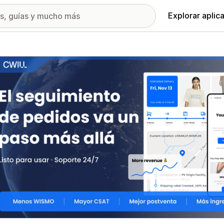
Explorar aplic
ía de imágenes destacadas