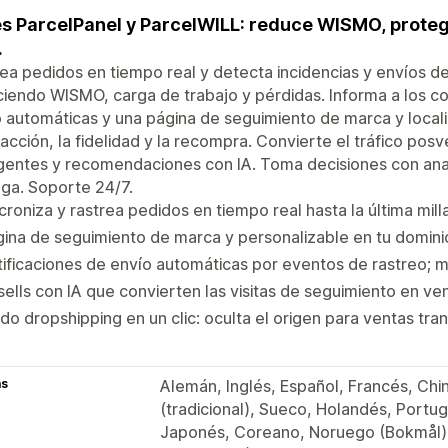
s ParcelPanel y ParcelWILL: reduce WISMO, protege
.
ea pedidos en tiempo real y detecta incidencias y envíos de
iendo WISMO, carga de trabajo y pérdidas. Informa a los c
 automáticas y una página de seguimiento de marca y local
facción, la fidelidad y la recompra. Convierte el tráfico pos
igentes y recomendaciones con IA. Toma decisiones con anal
ga. Soporte 24/7.
croniza y rastrea pedidos en tiempo real hasta la última mi
ina de seguimiento de marca y personalizable en tu dominio
ificaciones de envío automáticas por eventos de rastreo; m
ells con IA que convierten las visitas de seguimiento en ve
o dropshipping en un clic: oculta el origen para ventas tran
as
Alemán, Inglés, Español, Francés, Chino
(tradicional), Sueco, Holandés, Portug
Japonés, Coreano, Noruego (Bokmål), 