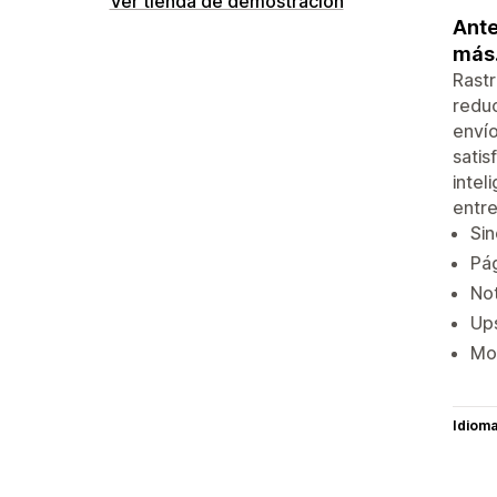
Ver tienda de demostración
Ante
más
Rastr
reduc
envío
satis
intel
entre
Sin
Pág
Not
Ups
Mod
Idiom