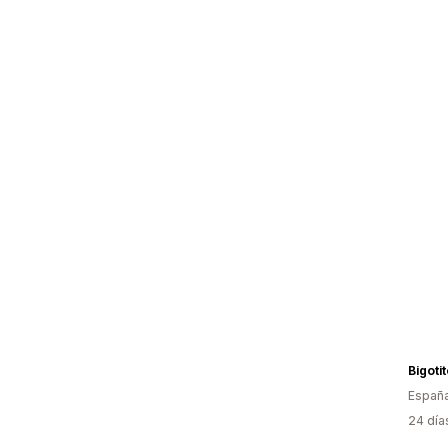
Bigoti
Españ
24 día