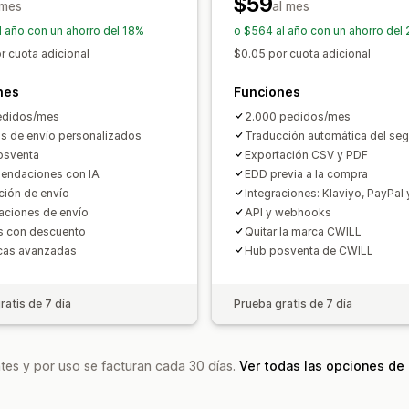
$59
 mes
al mes
l año con un ahorro del 18%
o $564 al año con un ahorro del
r cuota adicional
$0.05 por cuota adicional
nes
Funciones
edidos/mes
2.000 pedidos/mes
s de envío personalizados
Traducción automática del se
osventa
Exportación CSV y PDF
endaciones con IA
EDD previa a la compra
ción de envío
Integraciones: Klaviyo, PayPal
caciones de envío
API y webhooks
s con descuento
Quitar la marca CWILL
icas avanzadas
Hub posventa de CWILL
ratis de 7 día
Prueba gratis de 7 día
tes y por uso se facturan cada 30 días.
Ver todas las opciones de