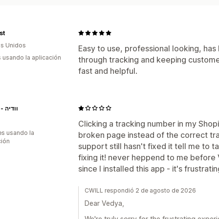
st
s Unidos
Easy to use, professional looking, has
s usando la aplicación
through tracking and keeping custome
fast and helpful.
Vedya - וודיה
Clicking a tracking number in my Shop
s usando la
broken page instead of the correct tra
ción
support still hasn't fixed it tell me to 
fixing it! never heppend to me before 
since I installed this app - it's frustrati
CWILL respondió 2 de agosto de 2026
Dear Vedya,
We're truly sorry for the frustrating expe