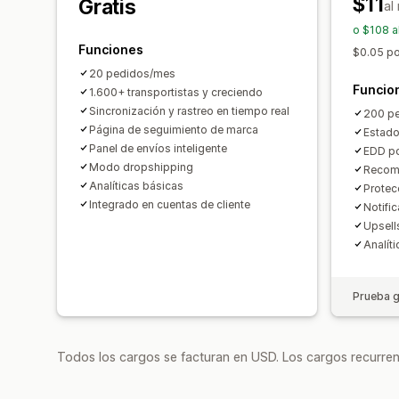
$11
Gratis
al
o $108 a
Funciones
$0.05 po
20 pedidos/mes
Funcio
1.600+ transportistas y creciendo
Sincronización y rastreo en tiempo real
200 p
Página de seguimiento de marca
Estado
Panel de envíos inteligente
EDD p
Modo dropshipping
Recom
Analíticas básicas
Protec
Integrado en cuentas de cliente
Notifi
Upsell
Analít
Prueba g
Todos los cargos se facturan en USD. Los cargos recurren