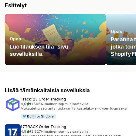
Esittelyt
Opas
Opas
Paranna t
Luo tilauksen tila -sivu
jotka toi
sovelluksilla.
Shopify F
Lisää tämänkaltaisia sovelluksia
Track123 Order Tracking
/ 5 tähteä
4,9
(1 566)
•
Ilmainen sopimus saatavilla
1566 arvostelua yhteensä
Mukautettu seuranta loistavan tarkastelukokemuksen luomiseksi
Built for Shopify
17TRACK Order Tracking
/ 5 tähteä
4,9
(3 827)
•
Ilmainen sopimus saatavilla
3827 arvostelua yhteensä