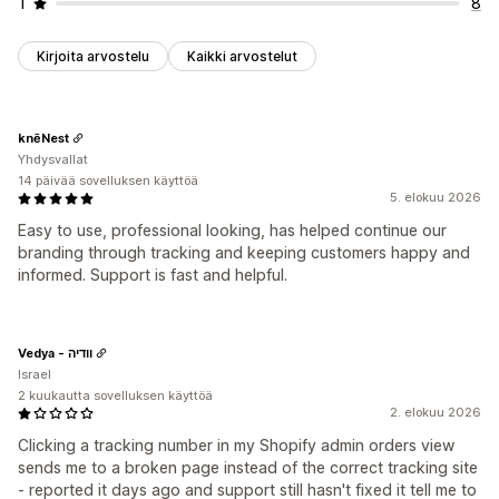
1
8
Kirjoita arvostelu
Kaikki arvostelut
knēNest
Yhdysvallat
14 päivää sovelluksen käyttöä
5. elokuu 2026
Easy to use, professional looking, has helped continue our
branding through tracking and keeping customers happy and
informed. Support is fast and helpful.
Vedya - וודיה
Israel
2 kuukautta sovelluksen käyttöä
2. elokuu 2026
Clicking a tracking number in my Shopify admin orders view
sends me to a broken page instead of the correct tracking site
- reported it days ago and support still hasn't fixed it tell me to