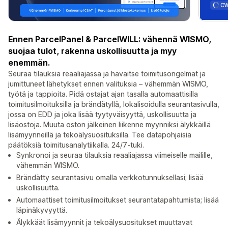
Ennen ParcelPanel & ParcelWILL: vähennä WISMO,
suojaa tulot, rakenna uskollisuutta ja myy
enemmän.
Seuraa tilauksia reaaliajassa ja havaitse toimitusongelmat ja
jumittuneet lähetykset ennen valituksia – vähemmän WISMO,
työtä ja tappioita. Pidä ostajat ajan tasalla automaattisilla
toimitusilmoituksilla ja brändätyllä, lokalisoidulla seurantasivulla,
jossa on EDD ja joka lisää tyytyväisyyttä, uskollisuutta ja
lisäostoja. Muuta oston jälkeinen liikenne myynniksi älykkäillä
lisämyynneillä ja tekoälysuosituksilla. Tee datapohjaisia
päätöksiä toimitusanalytiikalla. 24/7-tuki.
Synkronoi ja seuraa tilauksia reaaliajassa viimeiselle mailille,
vähemmän WISMO.
Brändätty seurantasivu omalla verkkotunnuksellasi; lisää
uskollisuutta.
Automaattiset toimitusilmoitukset seurantatapahtumista; lisää
läpinäkyvyyttä.
Älykkäät lisämyynnit ja tekoälysuositukset muuttavat