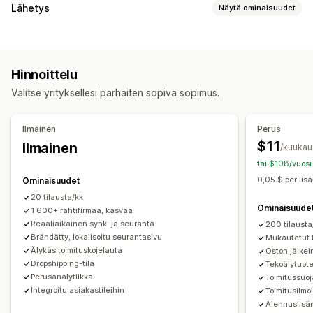
Seuranta
Lähetys
Näytä ominaisuudet
Brändätty seurantasivu
Tilausten hakusivu
Tarrat ja pakkaukset
Reaaliaikainen seuranta
Mukautettu seurantalinkki
Toimitusvakuutus
Toimituspäivä
Tilausten synkronointi
Käännös
Arvioitu toimituspäivä
Hinnoittelu
Monikielisyys
Kuljetuspalvelun valinta
Maailmanlaajuinen seuranta
Dashboardit
Tilausten vienti
Valitse yrityksellesi parhaiten sopiva sopimus.
Multi-carrier
API
Analytiikka
Kuljetuspalvelun piilotus
Lähetysten hallinnointi
Tilausten synkronointi
Reaaliaikainen seuranta
Ilmoitukset
Ilmainen
Perus
Brändätty seurantasivu
Sähköposti-ilmoitukset
Sähköposti
Reaaliaikaiset ilmoitukset
SMS
Käännös
$11
Ilmainen
/kuukau
Tilauspäivitykset
Toimitusten analytiikka
Mukautetut ilmoitukset
Automaatiot
tai $108/vuosi
0,05 $ per lisä
Ominaisuudet
20 tilausta/kk
Ominaisuude
1 600+ rahtifirmaa, kasvaa
Reaaliaikainen synk. ja seuranta
200 tilausta
Brändätty, lokalisoitu seurantasivu
Mukautetut t
Älykäs toimituskojelauta
Oston jälke
Dropshipping-tila
Tekoälytuot
Perusanalytiikka
Toimitussuoj
Integroitu asiakastileihin
Toimitusilmo
Alennuslisä