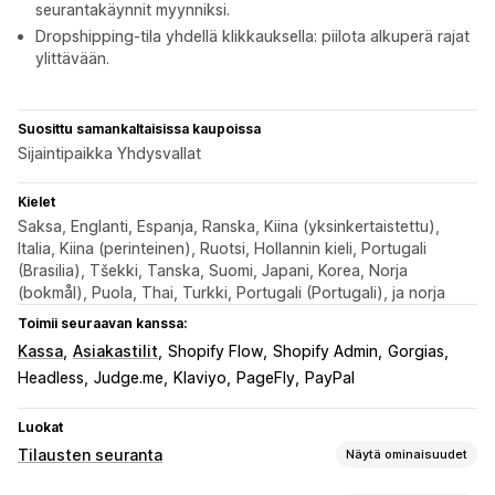
seurantakäynnit myynniksi.
Dropshipping-tila yhdellä klikkauksella: piilota alkuperä rajat
ylittävään.
Suosittu samankaltaisissa kaupoissa
Sijaintipaikka Yhdysvallat
Kielet
Saksa, Englanti, Espanja, Ranska, Kiina (yksinkertaistettu),
Italia, Kiina (perinteinen), Ruotsi, Hollannin kieli, Portugali
(Brasilia), Tšekki, Tanska, Suomi, Japani, Korea, Norja
(bokmål), Puola, Thai, Turkki, Portugali (Portugali), ja norja
Toimii seuraavan kanssa:
Kassa
Asiakastilit
Shopify Flow
Shopify Admin
Gorgias
Headless
Judge.me
Klaviyo
PageFly
PayPal
Luokat
Tilausten seuranta
Näytä ominaisuudet