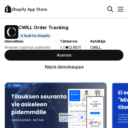
Shopify App Store
CWILL Order Tracking
Built for Shopify
Hinnoittelu
Tähtiarvio
Kehittäjä
Ilmainen sopimus saatavilla
5,0
(2 857)
CWILL
Asenna
Näytä demokauppa