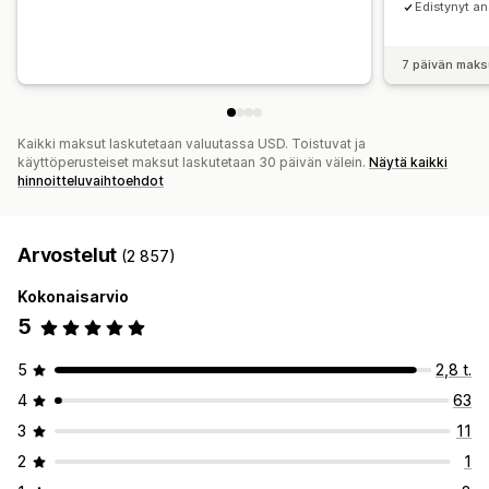
Edistynyt an
7 päivän maks
Kaikki maksut laskutetaan valuutassa USD. Toistuvat ja
käyttöperusteiset maksut laskutetaan 30 päivän välein.
Näytä kaikki
hinnoitteluvaihtoehdot
Arvostelut
(2 857)
Kokonaisarvio
5
5
2,8 t.
4
63
3
11
2
1