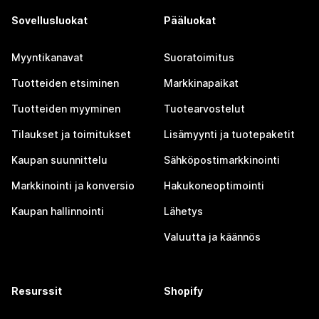
Sovellusluokat
Pääluokat
Myyntikanavat
Suoratoimitus
Tuotteiden etsiminen
Markkinapaikat
Tuotteiden myyminen
Tuotearvostelut
Tilaukset ja toimitukset
Lisämyynti ja tuotepaketit
Kaupan suunnittelu
Sähköpostimarkkinointi
Markkinointi ja konversio
Hakukoneoptimointi
Kaupan hallinnointi
Lähetys
Valuutta ja käännös
Resurssit
Shopify