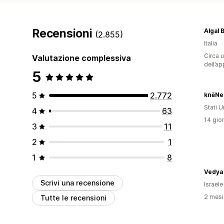
Recensioni
Algal 
(2.855)
Italia
Circa u
Valutazione complessiva
dell’ap
5
5
2.772
knēNe
Stati Un
4
63
14 gior
3
11
2
1
1
8
Scrivi una recensione
Israele
2 mesi 
Tutte le recensioni