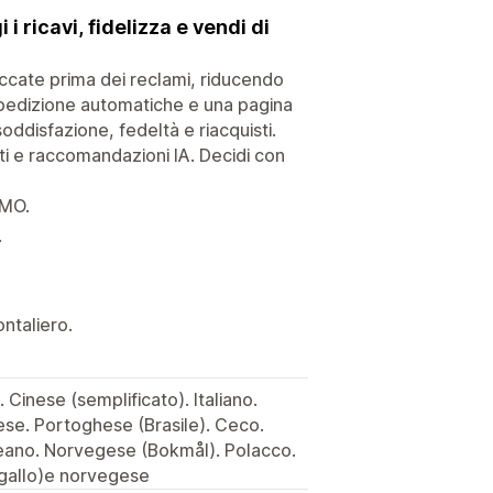
 ricavi, fidelizza e vendi di
loccate prima dei reclami, riducendo
i spedizione automatiche e una pagina
ddisfazione, fedeltà e riacquisti.
nti e raccomandazioni IA. Decidi con
SMO.
.
ontaliero.
Cinese (semplificato). Italiano.
ese. Portoghese (Brasile). Ceco.
eano. Norvegese (Bokmål). Polacco.
gallo)e norvegese