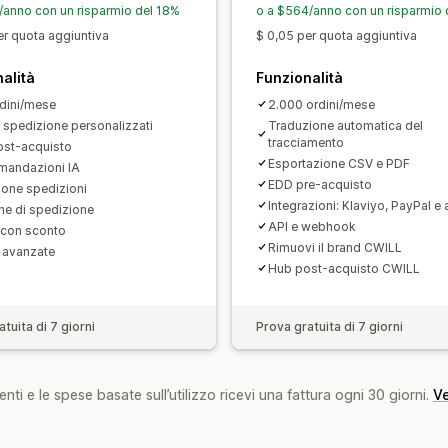
/anno con un risparmio del 18%
o a $564/anno con un risparmio
er quota aggiuntiva
$ 0,05 per quota aggiuntiva
alità
Funzionalità
dini/mese
2.000 ordini/mese
i spedizione personalizzati
Traduzione automatica del
tracciamento
st-acquisto
Esportazione CSV e PDF
andazioni IA
EDD pre-acquisto
ione spedizioni
Integrazioni: Klaviyo, PayPal e 
che di spedizione
API e webhook
 con sconto
Rimuovi il brand CWILL
i avanzate
Hub post-acquisto CWILL
tuita di 7 giorni
Prova gratuita di 7 giorni
nti e le spese basate sull’utilizzo ricevi una fattura ogni 30 giorni.
Ve