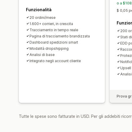
o a $108
Funzionalità
$ 0,05 p
20 ordini/mese
Funzion
1.600+ corrieri, in crescita
Tracciamento in tempo reale
200 or
Pagina di tracciamento brandizzata
Stati d
Dashboard spedizioni smart
EDD po
Modalità dropshipping
Raccom
Analisi di base
Protez
Integrato negli account cliente
Notifi
Upsell
Analis
Prova gra
Tutte le spese sono fatturate in USD. Per gli addebiti ricorre