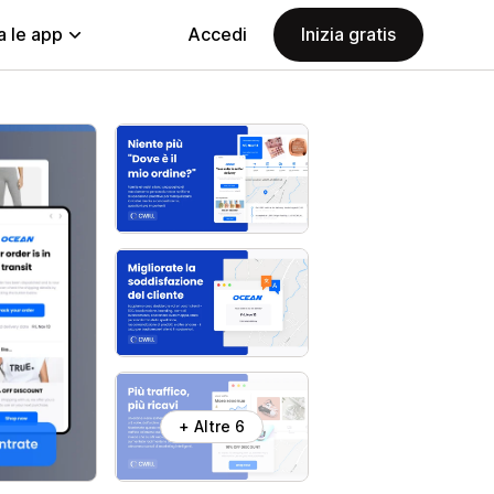
a le app
Accedi
Inizia gratis
+ Altre 6