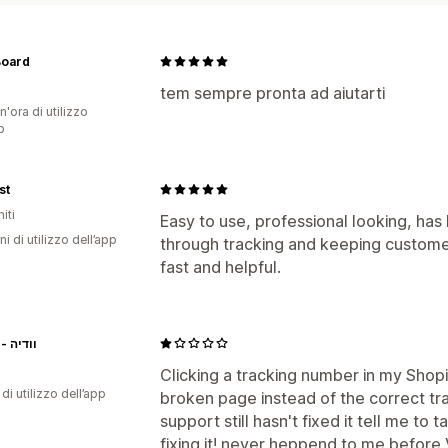
Board
tem sempre pronta ad aiutarti
n'ora di utilizzo
p
st
iti
Easy to use, professional looking, has
ni di utilizzo dell’app
through tracking and keeping custome
fast and helpful.
Vedya - וודיה
Clicking a tracking number in my Shop
di utilizzo dell’app
broken page instead of the correct tra
support still hasn't fixed it tell me to 
fixing it! never heppend to me before 