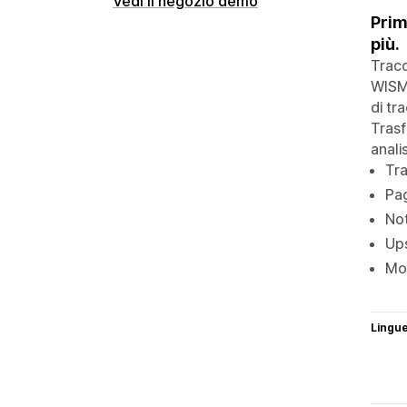
Vedi il negozio demo
Prim
più.
Tracc
WISMO
di tr
Trasf
anali
Tra
Pag
Not
Ups
Mod
Lingu