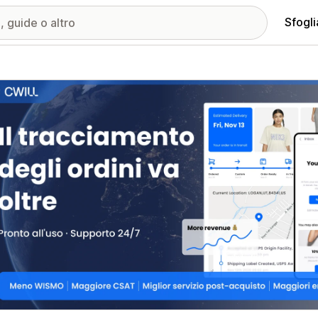
Sfogli
ria immagini in evidenza