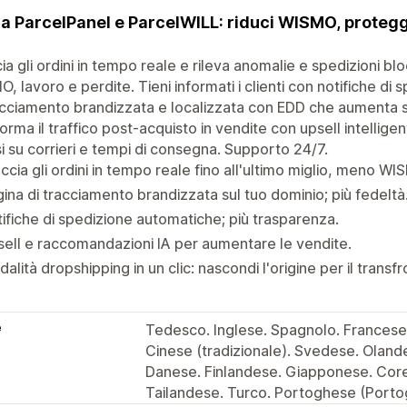
a ParcelPanel e ParcelWILL: riduci WISMO, proteggi i
ia gli ordini in tempo reale e rileva anomalie e spedizioni b
, lavoro e perdite. Tieni informati i clienti con notifiche d
acciamento brandizzata e localizzata con EDD che aumenta so
orma il traffico post-acquisto in vendite con upsell intellige
si su corrieri e tempi di consegna. Supporto 24/7.
ccia gli ordini in tempo reale fino all'ultimo miglio, meno WI
ina di tracciamento brandizzata sul tuo dominio; più fedeltà
ifiche di spedizione automatiche; più trasparenza.
ell e raccomandazioni IA per aumentare le vendite.
alità dropshipping in un clic: nascondi l'origine per il transfr
e
Tedesco. Inglese. Spagnolo. Francese. 
Cinese (tradizionale). Svedese. Oland
Danese. Finlandese. Giapponese. Cor
Tailandese. Turco. Portoghese (Porto