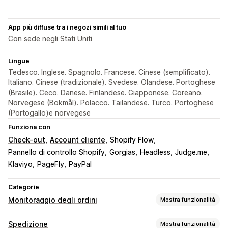
App più diffuse tra i negozi simili al tuo
Con sede negli Stati Uniti
Lingue
Tedesco. Inglese. Spagnolo. Francese. Cinese (semplificato).
Italiano. Cinese (tradizionale). Svedese. Olandese. Portoghese
(Brasile). Ceco. Danese. Finlandese. Giapponese. Coreano.
Norvegese (Bokmål). Polacco. Tailandese. Turco. Portoghese
(Portogallo)e norvegese
Funziona con
Check-out
Account cliente
Shopify Flow
Pannello di controllo Shopify
Gorgias
Headless
Judge.me
Klaviyo
PageFly
PayPal
Categorie
Monitoraggio degli ordini
Mostra funzionalità
Monitoraggio
Spedizione
Mostra funzionalità