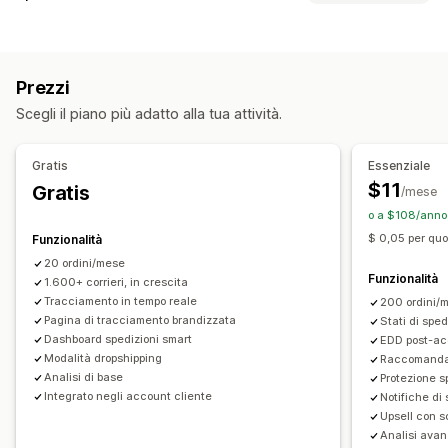
Pagina di monitoraggio brandizzata
Etichette e imballaggio
Pagina di ricerca degli ordini
Monitoraggio in tempo reale
Assicurazione sulla spedizione
Data di consegna
Link di monitoraggio personalizzato
Traduzione
Prezzi
Sincronizzazione degli ordini
Multilingua
Data di consegna prevista
Monitoraggio globale
Scegli il piano più adatto alla tua attività.
Selezione del corriere
Dashboard
Esportazione degli ordini
Multicorriere
API
Analisi
Mascheramento del corriere
Gestione delle spedizioni
Gratis
Essenziale
Sincronizzazione degli ordini
Monitoraggio in tempo reale
Notifiche
$11
Gratis
/mese
Pagina di monitoraggio brandizzata
Notifiche via email
Email
Notifiche in tempo reale
SMS
Traduzione
o a $108/anno 
Aggiornamenti sugli ordini
Analisi delle spedizioni
Notifiche personalizzate
Automazioni
$ 0,05 per quo
Funzionalità
20 ordini/mese
Funzionalità
1.600+ corrieri, in crescita
Tracciamento in tempo reale
200 ordini/
Pagina di tracciamento brandizzata
Stati di spe
Dashboard spedizioni smart
EDD post-ac
Modalità dropshipping
Raccomandaz
Analisi di base
Protezione s
Integrato negli account cliente
Notifiche di
Upsell con s
Analisi ava