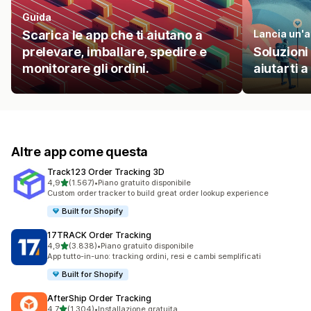
Guida
Scarica le app che ti aiutano a
Lancia un'a
prelevare, imballare, spedire e
Soluzioni
monitorare gli ordini.
aiutarti a
Altre app come questa
Track123 Order Tracking 3D
stelle su 5
4,9
(1.567)
•
Piano gratuito disponibile
1567 recensioni totali
Custom order tracker to build great order lookup experience
Built for Shopify
17TRACK Order Tracking
stelle su 5
4,9
(3.838)
•
Piano gratuito disponibile
3838 recensioni totali
App tutto-in-uno: tracking ordini, resi e cambi semplificati
Built for Shopify
AfterShip Order Tracking
stelle su 5
4,7
(1.304)
•
Installazione gratuita