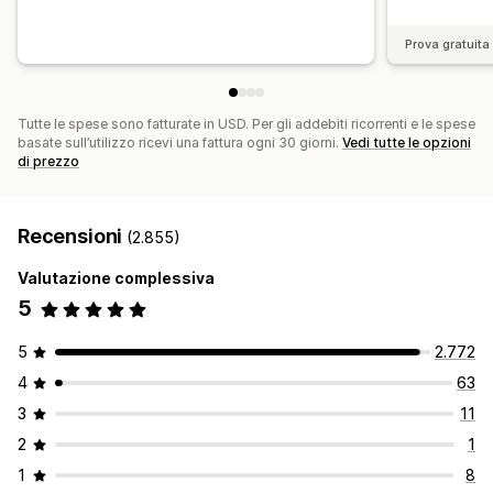
Prova gratuita 
Tutte le spese sono fatturate in USD. Per gli addebiti ricorrenti e le spese
basate sull’utilizzo ricevi una fattura ogni 30 giorni.
Vedi tutte le opzioni
di prezzo
Recensioni
(2.855)
Valutazione complessiva
5
5
2.772
4
63
3
11
2
1
1
8