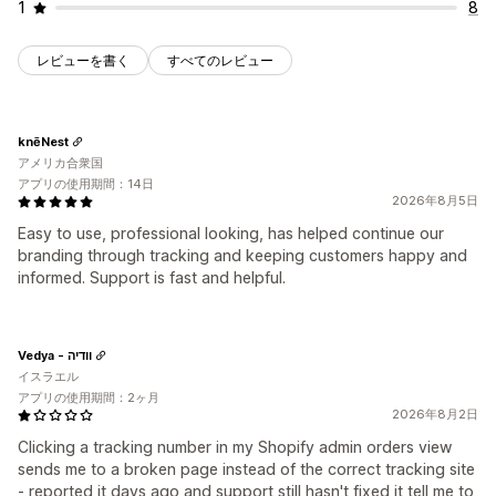
1
8
レビューを書く
すべてのレビュー
knēNest
アメリカ合衆国
アプリの使用期間：14日
2026年8月5日
Easy to use, professional looking, has helped continue our
branding through tracking and keeping customers happy and
informed. Support is fast and helpful.
Vedya - וודיה
イスラエル
アプリの使用期間：2ヶ月
2026年8月2日
Clicking a tracking number in my Shopify admin orders view
sends me to a broken page instead of the correct tracking site
- reported it days ago and support still hasn't fixed it tell me to