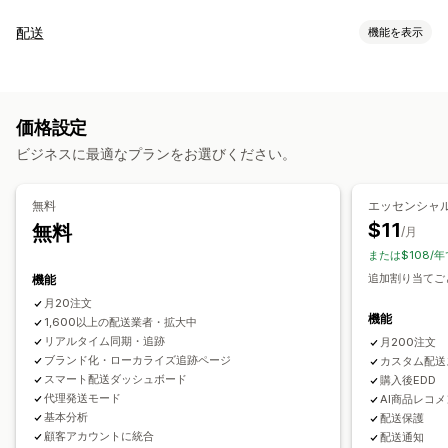
追跡
配送
機能を表示
ブランド化された追跡ページ
注文検索ページ
リアルタイム追跡
ラベルと梱包
カスタム追跡リンク
翻訳
配達予定日
グローバル追跡
配送保険
配達日
注文の同期
複数言語
配送業者の選択
ダッシュボード
注文のエクスポート
複数の配送業者
API
分析
価格設定
配送業者のマスキング
配送品の管理
ビジネスに最適なプランをお選びください。
注文の同期
リアルタイム追跡
ブランド化された追跡ページ
通知
メール通知
注文の更新
配送分析
メール
リアルタイム通知
SMS
翻訳
カスタム通知
無料
エッセンシャ
オートメーション
$11
無料
/月
または$108/年
追加割り当てごと
機能
月20注文
機能
1,600以上の配送業者・拡大中
リアルタイム同期・追跡
月200注文
ブランド化・ローカライズ追跡ページ
カスタム配送
スマート配送ダッシュボード
購入後EDD
代理発送モード
AI商品レコ
基本分析
配送保護
顧客アカウントに統合
配送通知