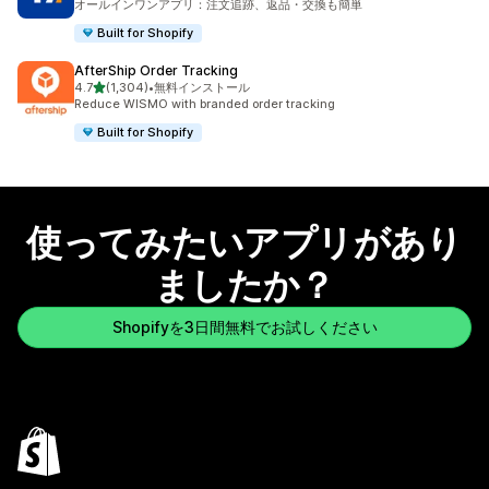
オールインワンアプリ：注文追跡、返品・交換も簡単
Built for Shopify
AfterShip Order Tracking
5つ星中
4.7
(1,304)
•
無料インストール
合計レビュー数：1304件
Reduce WISMO with branded order tracking
Built for Shopify
使ってみたいアプリがあり
ましたか？
Shopifyを3日間無料でお試しください