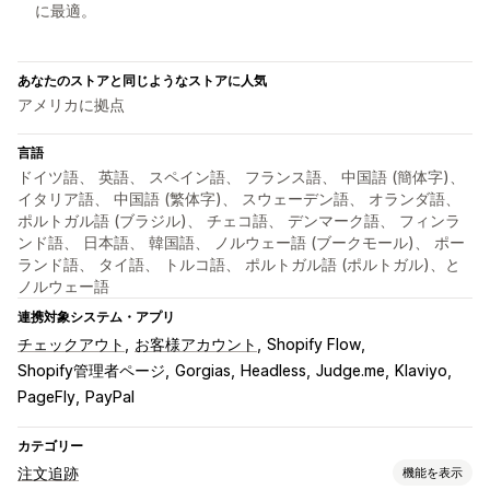
に最適。
あなたのストアと同じようなストアに人気
アメリカに拠点
言語
ドイツ語、 英語、 スペイン語、 フランス語、 中国語 (簡体字)、
イタリア語、 中国語 (繁体字)、 スウェーデン語、 オランダ語、
ポルトガル語 (ブラジル)、 チェコ語、 デンマーク語、 フィンラ
ンド語、 日本語、 韓国語、 ノルウェー語 (ブークモール)、 ポー
ランド語、 タイ語、 トルコ語、 ポルトガル語 (ポルトガル)、と
ノルウェー語
連携対象システム・アプリ
チェックアウト
お客様アカウント
Shopify Flow
Shopify管理者ページ
Gorgias
Headless
Judge.me
Klaviyo
PageFly
PayPal
カテゴリー
注文追跡
機能を表示