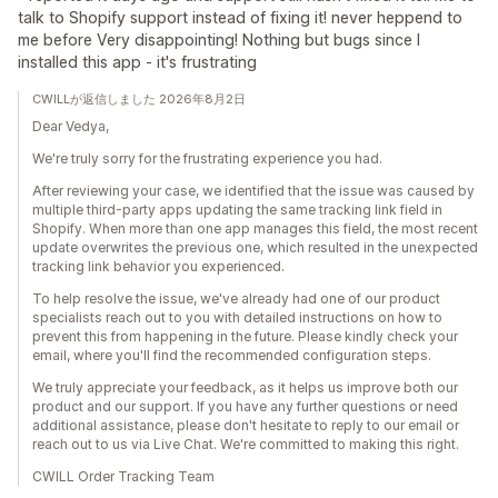
talk to Shopify support instead of fixing it! never heppend to
me before Very disappointing! Nothing but bugs since I
installed this app - it's frustrating
CWILLが返信しました 2026年8月2日
Dear Vedya,
We're truly sorry for the frustrating experience you had.
After reviewing your case, we identified that the issue was caused by
multiple third-party apps updating the same tracking link field in
Shopify. When more than one app manages this field, the most recent
update overwrites the previous one, which resulted in the unexpected
tracking link behavior you experienced.
To help resolve the issue, we've already had one of our product
specialists reach out to you with detailed instructions on how to
prevent this from happening in the future. Please kindly check your
email, where you'll find the recommended configuration steps.
We truly appreciate your feedback, as it helps us improve both our
product and our support. If you have any further questions or need
additional assistance, please don't hesitate to reply to our email or
reach out to us via Live Chat. We're committed to making this right.
CWILL Order Tracking Team