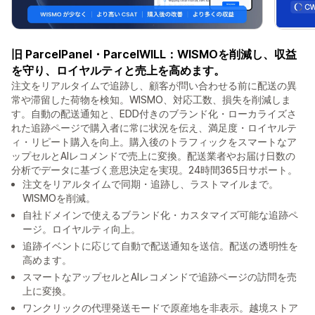
旧 ParcelPanel・ParcelWILL：WISMOを削減し、収益
を守り、ロイヤルティと売上を高めます。
注文をリアルタイムで追跡し、顧客が問い合わせる前に配送の異
常や滞留した荷物を検知。WISMO、対応工数、損失を削減しま
す。自動の配送通知と、EDD付きのブランド化・ローカライズさ
れた追跡ページで購入者に常に状況を伝え、満足度・ロイヤルテ
ィ・リピート購入を向上。購入後のトラフィックをスマートなア
ップセルとAIレコメンドで売上に変換。配送業者やお届け日数の
分析でデータに基づく意思決定を実現。24時間365日サポート。
注文をリアルタイムで同期・追跡し、ラストマイルまで。
WISMOを削減。
自社ドメインで使えるブランド化・カスタマイズ可能な追跡ペ
ージ。ロイヤルティ向上。
追跡イベントに応じて自動で配送通知を送信。配送の透明性を
高めます。
スマートなアップセルとAIレコメンドで追跡ページの訪問を売
上に変換。
ワンクリックの代理発送モードで原産地を非表示。越境ストア