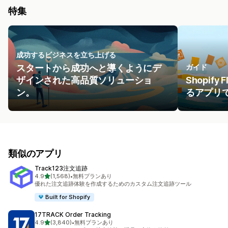
特集
成功するビジネスを立ち上げる
スタートから成功へと導くようにデ
ガイド
ザインされた高品質ソリューショ
Shopif
ン。
るアプリ
類似のアプリ
Track123注文追跡
5つ星中
4.9
(1,568)
•
無料プランあり
合計レビュー数：1568件
優れた注文追跡体験を作成するためのカスタム注文追跡ツール
Built for Shopify
17TRACK Order Tracking
5つ星中
4.9
(3,840)
•
無料プランあり
合計レビュー数：3840件