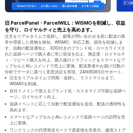
旧 ParcelPanel・ParcelWILL：WISMOを削減し、収益
を守り、ロイヤルティと売上を高めます。
注文をリアルタイムで追跡し、顧客が問い合わせる前に配送の異
常や滞留した荷物を検知。WISMO、対応工数、損失を削減しま
す。自動の配送通知と、EDD付きのブランド化・ローカライズさ
れた追跡ページで購入者に常に状況を伝え、満足度・ロイヤルテ
ィ・リピート購入を向上。購入後のトラフィックをスマートなア
ップセルとAIレコメンドで売上に変換。配送業者やお届け日数の
分析でデータに基づく意思決定を実現。24時間365日サポート。
注文をリアルタイムで同期・追跡し、ラストマイルまで。
WISMOを削減。
自社ドメインで使えるブランド化・カスタマイズ可能な追跡ペ
ージ。ロイヤルティ向上。
追跡イベントに応じて自動で配送通知を送信。配送の透明性を
高めます。
スマートなアップセルとAIレコメンドで追跡ページの訪問を売
上に変換。
ワンクリックの代理発送モードで原産地を非表示。越境ストア