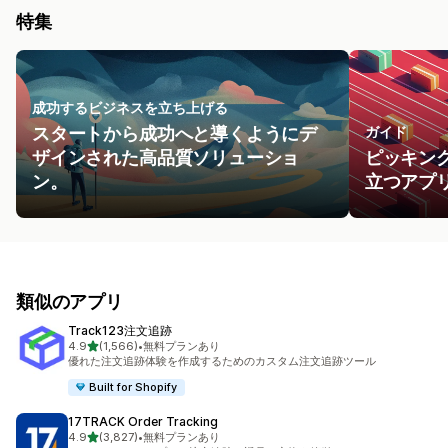
特集
成功するビジネスを立ち上げる
スタートから成功へと導くようにデ
ガイド
ザインされた高品質ソリューショ
ピッキン
ン。
立つアプ
類似のアプリ
Track123注文追跡
5つ星中
4.9
(1,566)
•
無料プランあり
合計レビュー数：1566件
優れた注文追跡体験を作成するためのカスタム注文追跡ツール
Built for Shopify
17TRACK Order Tracking
5つ星中
4.9
(3,827)
•
無料プランあり
合計レビュー数：3827件