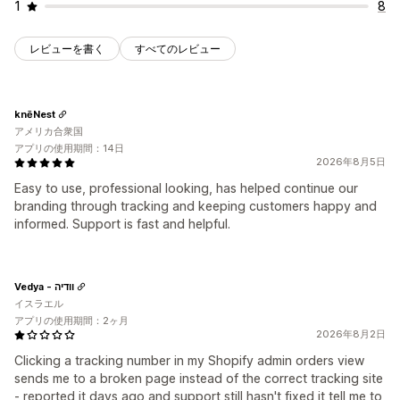
1
8
レビューを書く
すべてのレビュー
knēNest
アメリカ合衆国
アプリの使用期間：14日
2026年8月5日
Easy to use, professional looking, has helped continue our
branding through tracking and keeping customers happy and
informed. Support is fast and helpful.
Vedya - וודיה
イスラエル
アプリの使用期間：2ヶ月
2026年8月2日
Clicking a tracking number in my Shopify admin orders view
sends me to a broken page instead of the correct tracking site
- reported it days ago and support still hasn't fixed it tell me to