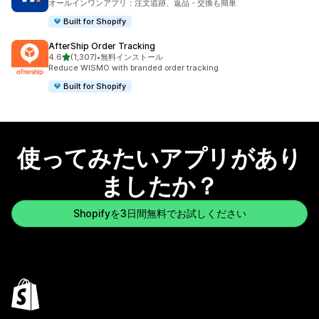
オールインワンアプリ：注文追跡、返品・交換も簡単
Built for Shopify
AfterShip Order Tracking
5つ星中
4.6
(1,307)
•
無料インストール
合計レビュー数：1307件
Reduce WISMO with branded order tracking
Built for Shopify
使ってみたいアプリがあり
ましたか？
Shopifyを3日間無料でお試しください