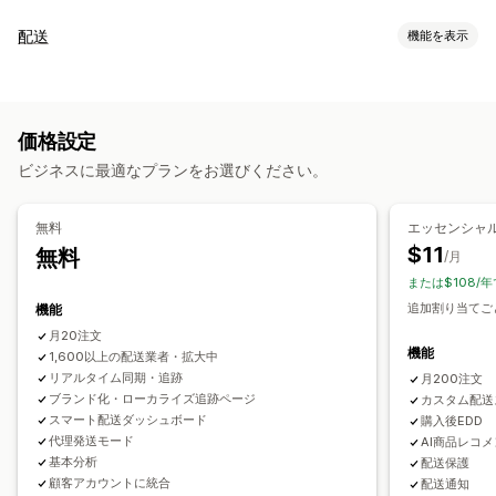
追跡
配送
機能を表示
ブランド化された追跡ページ
注文検索ページ
リアルタイム追跡
ラベルと梱包
カスタム追跡リンク
翻訳
配達予定日
グローバル追跡
配送保険
配達日
注文の同期
複数言語
配送業者の選択
ダッシュボード
注文のエクスポート
複数の配送業者
API
分析
価格設定
配送業者のマスキング
配送品の管理
ビジネスに最適なプランをお選びください。
注文の同期
リアルタイム追跡
ブランド化された追跡ページ
通知
メール通知
注文の更新
配送分析
メール
リアルタイム通知
SMS
翻訳
カスタム通知
無料
エッセンシャ
オートメーション
$11
無料
/月
または$108/年
追加割り当てごと
機能
月20注文
機能
1,600以上の配送業者・拡大中
リアルタイム同期・追跡
月200注文
ブランド化・ローカライズ追跡ページ
カスタム配送
スマート配送ダッシュボード
購入後EDD
代理発送モード
AI商品レコ
基本分析
配送保護
顧客アカウントに統合
配送通知