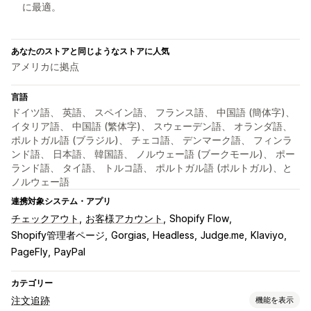
に最適。
あなたのストアと同じようなストアに人気
アメリカに拠点
言語
ドイツ語、 英語、 スペイン語、 フランス語、 中国語 (簡体字)、
イタリア語、 中国語 (繁体字)、 スウェーデン語、 オランダ語、
ポルトガル語 (ブラジル)、 チェコ語、 デンマーク語、 フィンラ
ンド語、 日本語、 韓国語、 ノルウェー語 (ブークモール)、 ポー
ランド語、 タイ語、 トルコ語、 ポルトガル語 (ポルトガル)、と
ノルウェー語
連携対象システム・アプリ
チェックアウト
お客様アカウント
Shopify Flow
Shopify管理者ページ
Gorgias
Headless
Judge.me
Klaviyo
PageFly
PayPal
カテゴリー
注文追跡
機能を表示