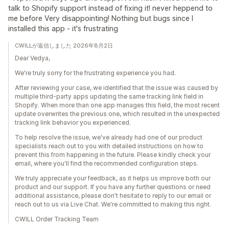
talk to Shopify support instead of fixing it! never heppend to
me before Very disappointing! Nothing but bugs since I
installed this app - it's frustrating
CWILLが返信しました 2026年8月2日
Dear Vedya,
We're truly sorry for the frustrating experience you had.
After reviewing your case, we identified that the issue was caused by
multiple third-party apps updating the same tracking link field in
Shopify. When more than one app manages this field, the most recent
update overwrites the previous one, which resulted in the unexpected
tracking link behavior you experienced.
To help resolve the issue, we've already had one of our product
specialists reach out to you with detailed instructions on how to
prevent this from happening in the future. Please kindly check your
email, where you'll find the recommended configuration steps.
We truly appreciate your feedback, as it helps us improve both our
product and our support. If you have any further questions or need
additional assistance, please don't hesitate to reply to our email or
reach out to us via Live Chat. We're committed to making this right.
CWILL Order Tracking Team