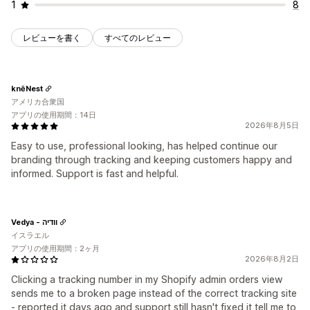
1
8
レビューを書く
すべてのレビュー
knēNest
アメリカ合衆国
アプリの使用期間：14日
2026年8月5日
Easy to use, professional looking, has helped continue our
branding through tracking and keeping customers happy and
informed. Support is fast and helpful.
Vedya - וודיה
イスラエル
アプリの使用期間：2ヶ月
2026年8月2日
Clicking a tracking number in my Shopify admin orders view
sends me to a broken page instead of the correct tracking site
- reported it days ago and support still hasn't fixed it tell me to