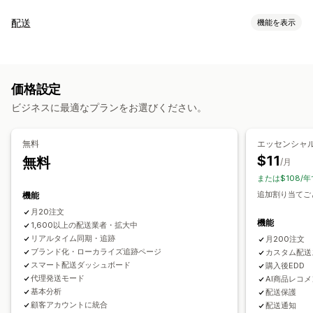
追跡
配送
機能を表示
ブランド化された追跡ページ
注文検索ページ
リアルタイム追跡
ラベルと梱包
カスタム追跡リンク
翻訳
配達予定日
グローバル追跡
配送保険
配達日
注文の同期
複数言語
配送業者の選択
ダッシュボード
注文のエクスポート
複数の配送業者
API
分析
価格設定
配送業者のマスキング
配送品の管理
ビジネスに最適なプランをお選びください。
注文の同期
リアルタイム追跡
ブランド化された追跡ページ
通知
メール通知
注文の更新
配送分析
メール
リアルタイム通知
SMS
翻訳
カスタム通知
無料
エッセンシャ
オートメーション
$11
無料
/月
または$108/年
追加割り当てごと
機能
月20注文
機能
1,600以上の配送業者・拡大中
リアルタイム同期・追跡
月200注文
ブランド化・ローカライズ追跡ページ
カスタム配送
スマート配送ダッシュボード
購入後EDD
代理発送モード
AI商品レコ
基本分析
配送保護
顧客アカウントに統合
配送通知