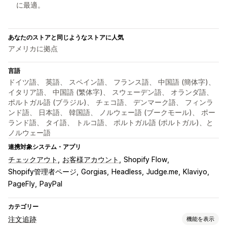
に最適。
あなたのストアと同じようなストアに人気
アメリカに拠点
言語
ドイツ語、 英語、 スペイン語、 フランス語、 中国語 (簡体字)、
イタリア語、 中国語 (繁体字)、 スウェーデン語、 オランダ語、
ポルトガル語 (ブラジル)、 チェコ語、 デンマーク語、 フィンラ
ンド語、 日本語、 韓国語、 ノルウェー語 (ブークモール)、 ポー
ランド語、 タイ語、 トルコ語、 ポルトガル語 (ポルトガル)、と
ノルウェー語
連携対象システム・アプリ
チェックアウト
お客様アカウント
Shopify Flow
Shopify管理者ページ
Gorgias
Headless
Judge.me
Klaviyo
PageFly
PayPal
カテゴリー
注文追跡
機能を表示