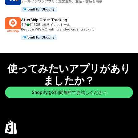
オールインワンアプリ：注文追跡、返品・交換も簡単
Built for Shopify
AfterShip Order Tracking
5つ星中
4.7
(1,305)
•
無料インストール
合計レビュー数：1305件
Reduce WISMO with branded order tracking
Built for Shopify
使ってみたいアプリがあり
ましたか？
Shopifyを3日間無料でお試しください