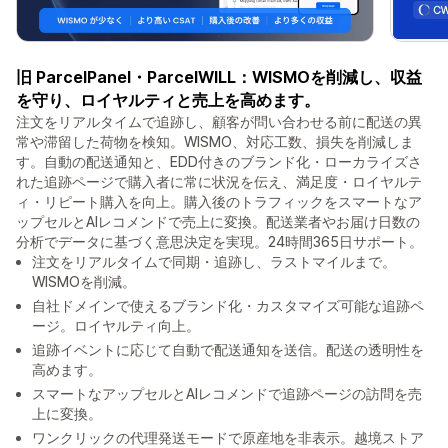
旧 ParcelPanel・ParcelWILL：WISMOを削減し、収益
を守り、ロイヤルティと売上を高めます。
注文をリアルタイムで追跡し、顧客が問い合わせる前に配送の異
常や滞留した荷物を検知。WISMO、対応工数、損失を削減しま
す。自動の配送通知と、EDD付きのブランド化・ローカライズさ
れた追跡ページで購入者に常に状況を伝え、満足度・ロイヤルテ
ィ・リピート購入を向上。購入後のトラフィックをスマートなア
ップセルとAIレコメンドで売上に変換。配送業者やお届け日数の
分析でデータに基づく意思決定を実現。24時間365日サポート。
注文をリアルタイムで同期・追跡し、ラストマイルまで。
WISMOを削減。
自社ドメインで使えるブランド化・カスタマイズ可能な追跡ペ
ージ。ロイヤルティ向上。
追跡イベントに応じて自動で配送通知を送信。配送の透明性を
高めます。
スマートなアップセルとAIレコメンドで追跡ページの訪問を売
上に変換。
ワンクリックの代理発送モードで原産地を非表示。越境ストア