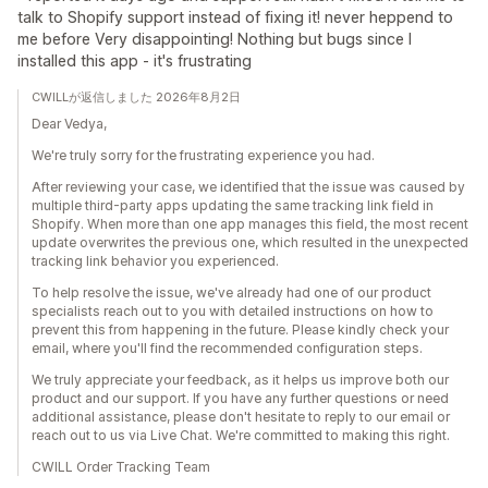
talk to Shopify support instead of fixing it! never heppend to
me before Very disappointing! Nothing but bugs since I
installed this app - it's frustrating
CWILLが返信しました 2026年8月2日
Dear Vedya,
We're truly sorry for the frustrating experience you had.
After reviewing your case, we identified that the issue was caused by
multiple third-party apps updating the same tracking link field in
Shopify. When more than one app manages this field, the most recent
update overwrites the previous one, which resulted in the unexpected
tracking link behavior you experienced.
To help resolve the issue, we've already had one of our product
specialists reach out to you with detailed instructions on how to
prevent this from happening in the future. Please kindly check your
email, where you'll find the recommended configuration steps.
We truly appreciate your feedback, as it helps us improve both our
product and our support. If you have any further questions or need
additional assistance, please don't hesitate to reply to our email or
reach out to us via Live Chat. We're committed to making this right.
CWILL Order Tracking Team