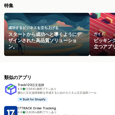
特集
成功するビジネスを立ち上げる
スタートから成功へと導くようにデ
ガイド
ザインされた高品質ソリューショ
ピッキン
ン。
立つアプ
類似のアプリ
Track123注文追跡
5つ星中
4.9
(1,564)
•
無料プランあり
合計レビュー数：1564件
優れた注文追跡体験を作成するためのカスタム注文追跡ツール
Built for Shopify
17TRACK Order Tracking
5つ星中
4.9
(3,835)
•
無料プランあり
合計レビュー数：3835件