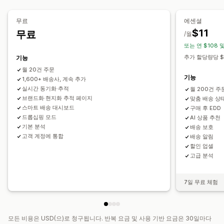
주문 동기화
실시간 추적
브랜드 추적 페이지
이메일 알림
이메일
실시간 알림
SMS
번역
사용자 지정 알림
자동화
주문 업데이트
배송 분석
무료
에센셜
$11
무료
/월
또는 연 $108 
추가 할당량당 $
기능
월 20건 주문
기능
1,600+ 배송사, 계속 추가
실시간 동기화·추적
월 200건 주
브랜드화·현지화 추적 페이지
맞춤 배송 상
스마트 배송 대시보드
구매 후 EDD
드롭십핑 모드
AI 상품 추천
기본 분석
배송 보호
고객 계정에 통합
배송 알림
할인 업셀
고급 분석
7일 무료 체험
모든 비용은 USD(으)로 청구됩니다. 반복 요금 및 사용 기반 요금은 30일마다