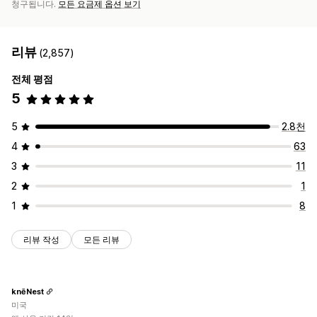
청구됩니다.
모든 요금제 옵션 보기
리뷰
(2,857)
전체 평점
5
5
2.8천
4
63
3
11
2
1
1
8
리뷰 작성
모든 리뷰
knēNest
미국