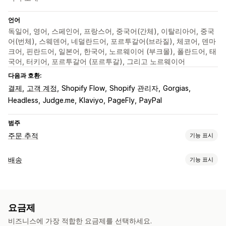
언어
독일어, 영어, 스페인어, 프랑스어, 중국어(간체), 이탈리아어, 중국
어(번체), 스웨덴어, 네덜란드어, 포르투갈어(브라질), 체코어, 덴마
크어, 핀란드어, 일본어, 한국어, 노르웨이어 (부크몰), 폴란드어, 태
국어, 터키어, 포르투갈어 (포르투갈), 그리고 노르웨이어
다음과 호환:
결제
고객 계정
Shopify Flow
Shopify 관리자
Gorgias
Headless
Judge.me
Klaviyo
PageFly
PayPal
범주
주문 추적
기능 표시
추적
배송
기능 표시
브랜드 추적 페이지
주문 조회 페이지
실시간 추적
레이블 및 패키지
사용자 지정 추적 링크
번역
예상 배송 날짜
전체 추적
대시보드
배송 보험
배송 날짜
주문 동기화
여러 언어
배송업체 선택
주문 내보내기
여러 배송업체
API
분석
배송업체 마스킹
요금제
배송 관리
알림
비즈니스에 가장 적합한 요금제를 선택하세요.