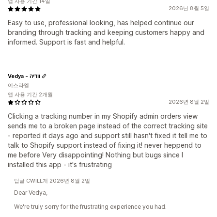
앱 사용 기간 14일
2026년 8월 5일
Easy to use, professional looking, has helped continue our
branding through tracking and keeping customers happy and
informed. Support is fast and helpful.
Vedya - וודיה
이스라엘
앱 사용 기간 2개월
2026년 8월 2일
Clicking a tracking number in my Shopify admin orders view
sends me to a broken page instead of the correct tracking site
- reported it days ago and support still hasn't fixed it tell me to
talk to Shopify support instead of fixing it! never heppend to
me before Very disappointing! Nothing but bugs since I
installed this app - it's frustrating
답글 CWILL개 2026년 8월 2일
Dear Vedya,
We're truly sorry for the frustrating experience you had.