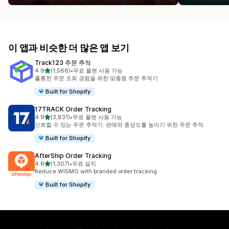
이 앱과 비슷한 더 많은 앱 보기
Track123 주문 추적
별 5개 중
4.9
(1,566)
•
무료 플랜 사용 가능
총 리뷰 1566개
훌륭한 주문 조회 경험을 위한 맞춤형 주문 추적기
Built for Shopify
17TRACK Order Tracking
별 5개 중
4.9
(3,831)
•
무료 플랜 사용 가능
총 리뷰 3831개
신뢰할 수 있는 주문 추적기: 판매와 충성도를 높이기 위한 주문 추적
Built for Shopify
AfterShip Order Tracking
별 5개 중
4.6
(1,307)
•
무료 설치
총 리뷰 1307개
Reduce WISMO with branded order tracking
Built for Shopify