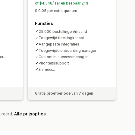
of $4,548/jaar en bespaar 21%
$ 0,05 per extra quotum
Functies
25.000 bestellingen/maand
Toegewijd trackingkanaal
Aangepaste integraties
Toegewijde onboardingmanager
eer…
Customer-successmanager
Prioriteitssupport
En meer…
n
Gratis proefperiode van 7 dagen
ureerd.
Alle prijsopties