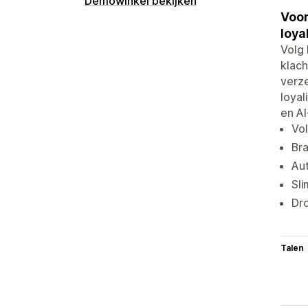
Demowinkel bekijken
Voor
loya
Volg 
klac
verz
loyal
en A
Vol
Bra
Au
Sli
Dr
Talen