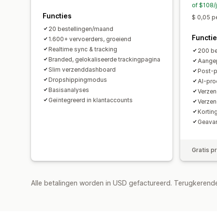
of $108/
Functies
$ 0,05 p
20 bestellingen/maand
Functi
1.600+ vervoerders, groeiend
Realtime sync & tracking
200 be
Branded, gelokaliseerde trackingpagina
Aangep
Slim verzenddashboard
Post-
Dropshippingmodus
AI-pro
Basisanalyses
Verze
Geïntegreerd in klantaccounts
Verze
Kortin
Geavan
Gratis p
Alle betalingen worden in USD gefactureerd. Terugkeren