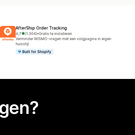
AfterShip Order Tracking
van 5 sterren
4,7
(1.304)
•
Gratis te installeren
1304 recensies in totaal
Verminder WISMO-vragen met een volgpagina in eigen
huisstijl
Built for Shopify
egen?