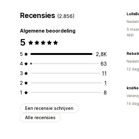
Recensies
LullaB
(2.856)
Nederl
5 maan
Algemene beoordeling
app
5
5
2,8K
Rebeli
Nederl
4
63
12 dag
3
11
2
1
knēNe
1
8
Vereni
14 dag
Een recensie schrijven
Alle recensies