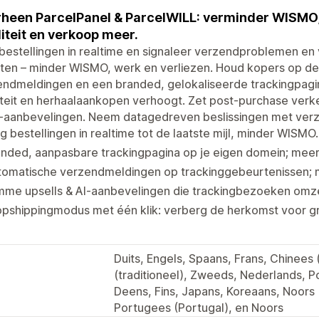
heen ParcelPanel & ParcelWILL: verminder WISMO
liteit en verkoop meer.
bestellingen in realtime en signaleer verzendproblemen e
hten – minder WISMO, werk en verliezen. Houd kopers op d
endmeldingen en een branded, gelokaliseerde trackingpagi
iteit en herhaalaankopen verhoogt. Zet post-purchase verk
I-aanbevelingen. Neem datagedreven beslissingen met verz
g bestellingen in realtime tot de laatste mijl, minder WISMO.
nded, aanpasbare trackingpagina op je eigen domein; meer l
tomatische verzendmeldingen op trackinggebeurtenissen; m
mme upsells & AI-aanbevelingen die trackingbezoeken omze
opshippingmodus met één klik: verberg de herkomst voor g
Duits, Engels, Spaans, Frans, Chinees 
(traditioneel), Zweeds, Nederlands, Po
Deens, Fins, Japans, Koreaans, Noors 
Portugees (Portugal), en Noors