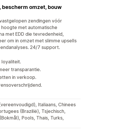
, bescherm omzet, bouw
n vastgelopen zendingen vóór
e hoogte met automatische
na met EDD die tevredenheid,
eer om in omzet met slimme upsells
endanalyses. 24/7 support.
oyaliteit.
eer transparantie.
tten in verkoop.
rensoverschrijdend.
(vereenvoudigd), Italiaans, Chinees
rtugees (Brazilië), Tsjechisch,
(Bokmål), Pools, Thais, Turks,