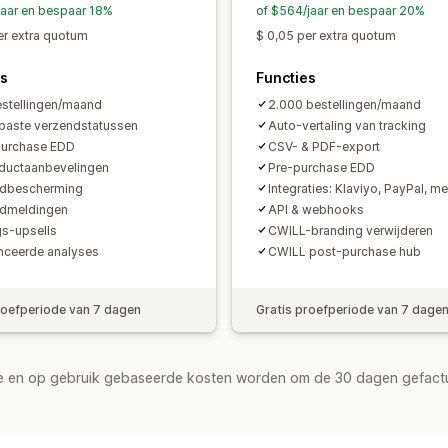
jaar en bespaar 18%
of $564/jaar en bespaar 20%
er extra quotum
$ 0,05 per extra quotum
es
Functies
stellingen/maand
2.000 bestellingen/maand
aste verzendstatussen
Auto-vertaling van tracking
purchase EDD
CSV- & PDF-export
ductaanbevelingen
Pre-purchase EDD
ndbescherming
Integraties: Klaviyo, PayPal, m
ndmeldingen
API & webhooks
gs-upsells
CWILL-branding verwijderen
ceerde analyses
CWILL post-purchase hub
roefperiode van 7 dagen
Gratis proefperiode van 7 dage
de en op gebruik gebaseerde kosten worden om de 30 dagen gefact