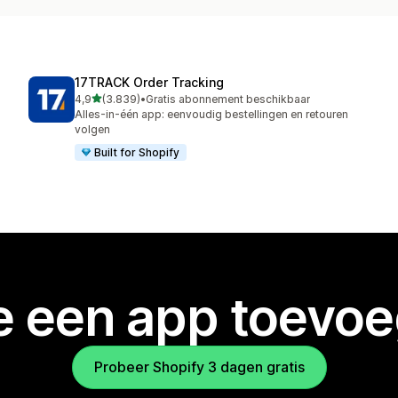
17TRACK Order Tracking
van 5 sterren
4,9
(3.839)
•
Gratis abonnement beschikbaar
3839 recensies in totaal
Alles-in-één app: eenvoudig bestellingen en retouren
volgen
Built for Shopify
je een app toevo
Probeer Shopify 3 dagen gratis