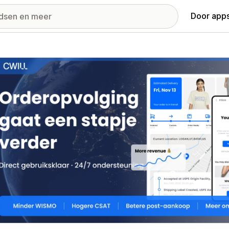
Door apps
ij met uitgelichte afbeeldingen