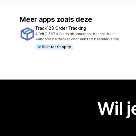
Meer apps zoals deze
Track123 Order Tracking
van 5 sterren
4,9
(1.567)
•
Gratis abonnement beschikbaar
1567 recensies in totaal
Aangepaste tracker voor een top bestelervaring
Built for Shopify
Wil 