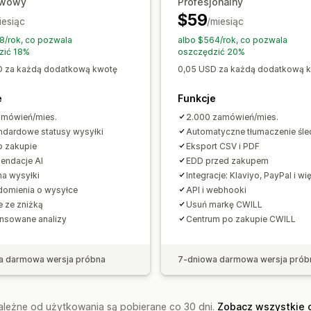
awowy
Profesjonalny
$59
iesiąc
/miesiąc
8/rok, co pozwala
albo $564/rok, co pozwala
zić 18%
oszczędzić 20%
D za każdą dodatkową kwotę
0,05 USD za każdą dodatkową 
e
Funkcje
amówień/mies.
2.000 zamówień/mies.
ndardowe statusy wysyłki
Automatyczne tłumaczenie śle
 zakupie
Eksport CSV i PDF
endacje AI
EDD przed zakupem
a wysyłki
Integracje: Klaviyo, PayPal i wi
omienia o wysyłce
API i webhooki
e ze zniżką
Usuń markę CWILL
nsowane analizy
Centrum po zakupie CWILL
a darmowa wersja próbna
7-dniowa darmowa wersja prób
zależne od użytkowania są pobierane co 30 dni.
Zobacz wszystkie 