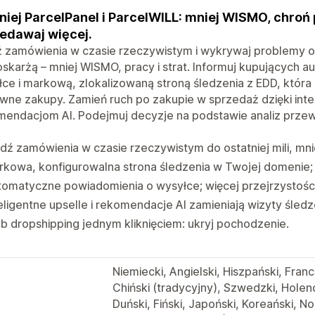
iej ParcelPanel i ParcelWILL: mniej WISMO, chroń p
edawaj więcej.
 zamówienia w czasie rzeczywistym i wykrywaj problemy ora
oskarżą – mniej WISMO, pracy i strat. Informuj kupujących
ce i markową, zlokalizowaną stroną śledzenia z EDD, która z
ne zakupy. Zamień ruch po zakupie w sprzedaż dzięki inte
mendacjom AI. Podejmuj decyzje na podstawie analiz prze
dź zamówienia w czasie rzeczywistym do ostatniej mili, mn
kowa, konfigurowalna strona śledzenia w Twojej domenie; 
omatyczne powiadomienia o wysyłce; więcej przejrzystości
eligentne upselle i rekomendacje AI zamieniają wizyty śled
b dropshipping jednym kliknięciem: ukryj pochodzenie.
Niemiecki, Angielski, Hiszpański, Fran
Chiński (tradycyjny), Szwedzki, Holend
Duński, Fiński, Japoński, Koreański, No