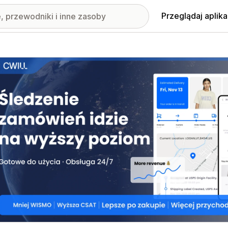
Przeglądaj aplika
nione obrazy w galerii