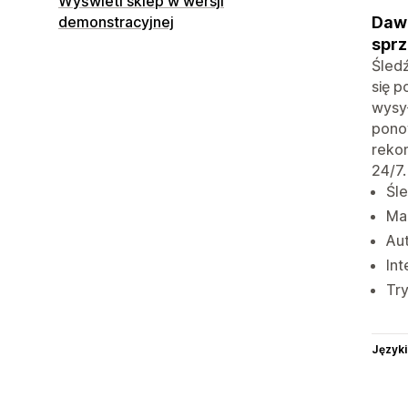
Wyświetl sklep w wersji
Dawn
demonstracyjnej
sprz
Śledź
się p
wysył
ponow
reko
24/7.
Śle
Mar
Aut
Int
Try
Języki