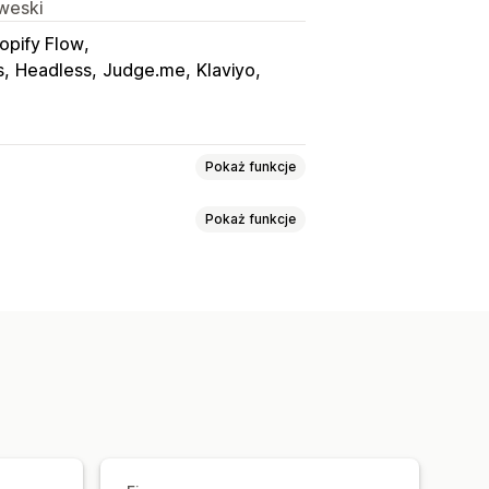
rweski
opify Flow
s
Headless
Judge.me
Klaviyo
Pokaż funkcje
Pokaż funkcje
ona wyszukiwania zamówień
estandardowy link śledzenia
wy
Synchronizacja zamówień
stawy
Globalne śledzenie
Pulpity
ków
API
Analizy
 w czasie rzeczywistym
iadomienia e-mail
zywistym
SMS
Tłumaczenie
esyłek
omatyzacje