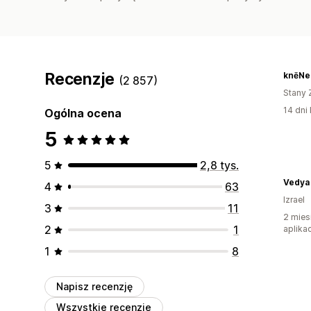
Recenzje
knēNe
(2 857)
Stany 
14 dni 
Ogólna ocena
5
5
2,8 tys.
4
63
Izrael
3
11
2 mies
2
1
aplikac
1
8
Napisz recenzję
Wszystkie recenzje