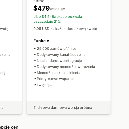
Firma
$479
/miesiąc
albo $4,548/rok, co pozwala
oszczędzić 21%
kwotę
0,05 USD za każdą dodatkową kwotę
Funkcje
25.000 zamówień/mies.
dzenia
Dedykowany kanał śledzenia
Niestandardowe integracje
Dedykowany menedżer wdrożenia
ęcej
Menedżer sukcesu klienta
Priorytetowe wsparcie
I więcej…
na
7-dniowa darmowa wersja próbna
opcje cen