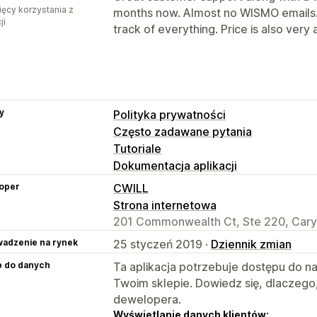
ięcy korzystania z
months now. Almost no WISMO emails.
ji
track of everything. Price is also very 
y
Polityka prywatności
Często zadawane pytania
Tutoriale
Dokumentacja aplikacji
oper
CWILL
Strona internetowa
201 Commonwealth Ct, Ste 220, Cary
adzenie na rynek
25 styczeń 2019 ·
Dziennik zmian
p do danych
Ta aplikacja potrzebuje dostępu do n
Twoim sklepie. Dowiedz się, dlaczego
dewelopera.
Wyświetlanie danych klientów: