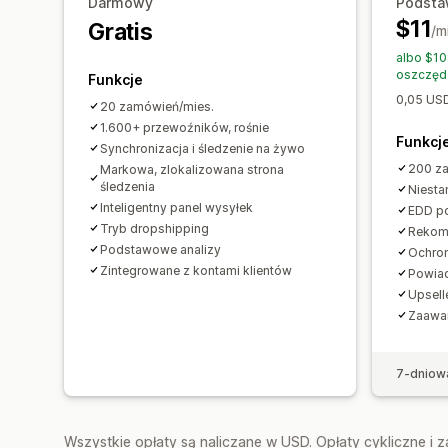
Darmowy
Podst
$11
Gratis
/m
albo $10
oszczęd
Funkcje
0,05 US
20 zamówień/mies.
1.600+ przewoźników, rośnie
Funkcj
Synchronizacja i śledzenie na żywo
200 z
Markowa, zlokalizowana strona
śledzenia
Niesta
Inteligentny panel wysyłek
EDD po
Tryb dropshipping
Rekom
Podstawowe analizy
Ochron
Zintegrowane z kontami klientów
Powiad
Upsell
Zaawa
7-dniow
Wszystkie opłaty są naliczane w USD. Opłaty cykliczne i 