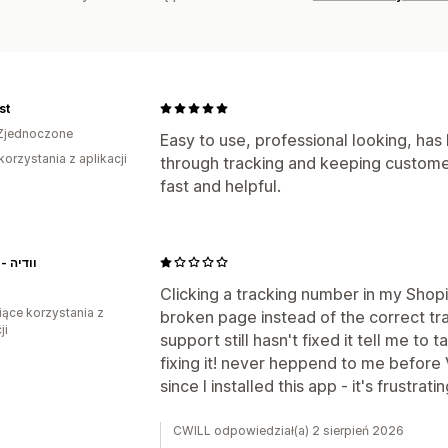
st
Zjednoczone
Easy to use, professional looking, has
korzystania z aplikacji
through tracking and keeping custome
fast and helpful.
Vedya - וודיה
Clicking a tracking number in my Shop
iące korzystania z
broken page instead of the correct tra
ji
support still hasn't fixed it tell me to 
fixing it! never heppend to me before 
since I installed this app - it's frustrati
CWILL odpowiedział(a) 2 sierpień 2026