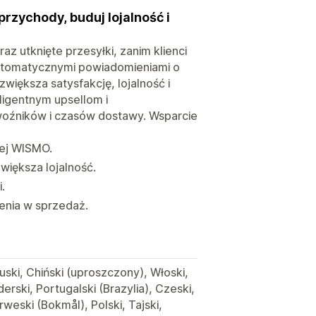
rzychody, buduj lojalność i
z utknięte przesyłki, zanim klienci
 automatycznymi powiadomieniami o
większa satysfakcję, lojalność i
ligentnym upsellom i
woźników i czasów dostawy. Wsparcie
iej WISMO.
większa lojalność.
.
zenia w sprzedaż.
cuski, Chiński (uproszczony), Włoski,
erski, Portugalski (Brazylia), Czeski,
rweski (Bokmål), Polski, Tajski,