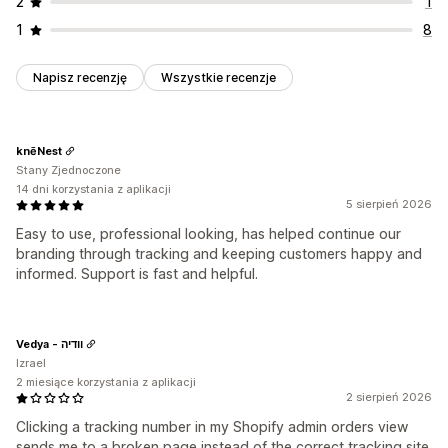
2
1
1
8
Napisz recenzję
Wszystkie recenzje
knēNest
Stany Zjednoczone
14 dni korzystania z aplikacji
5 sierpień 2026
Easy to use, professional looking, has helped continue our
branding through tracking and keeping customers happy and
informed. Support is fast and helpful.
Vedya - וודיה
Izrael
2 miesiące korzystania z aplikacji
2 sierpień 2026
Clicking a tracking number in my Shopify admin orders view
sends me to a broken page instead of the correct tracking site