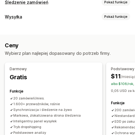
Śledzenie zamówień
Pokaż funkcje
Śledzenie
Wysyłka
Pokaż funkcje
Strona śledzenia z własną marką
Etykiety i opakowanie
Strona wyszukiwania zamówień
Ubezpieczenie przesyłki
Data dostawy
Śledzenie w czasie rzeczywistym
Ceny
Synchronizacja zamówień
Wielojęzyczne
Niestandardowy link śledzenia
Tłumaczenie
Wybierz plan najlepiej dopasowany do potrzeb firmy.
Wybór przewoźnika
Przewidywana data dostawy
Globalne śledzenie
Pulpity
Eksport zamówień
Wielu przewoźników
API
Analizy
Zarządzanie przesyłkami
Darmowy
Podstawowy
Ukrywanie przewoźnika
Synchronizacja zamówień
$11
Gratis
/miesią
Śledzenie w czasie rzeczywistym
Powiadomienia
albo $108/rok,
Strona śledzenia z własną marką
Powiadomienia e-mail
E-mail
Powiadomienia w czasie rzeczywistym
SMS
0,05 USD za k
Funkcje
Aktualizacje zamówienia
Analizy przesyłek
Tłumaczenie
Niestandardowe powiadomienia
20 zamówień/mies.
Funkcje
1.600+ przewoźników, rośnie
Automatyzacje
Synchronizacja i śledzenie na żywo
200 zamówi
Markowa, zlokalizowana strona śledzenia
Niestandard
Inteligentny panel wysyłek
EDD po zaku
Tryb dropshipping
Rekomendac
Podstawowe analizy
Ochrona wys