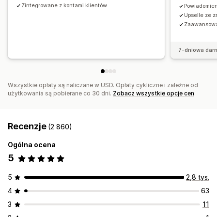
Zintegrowane z kontami klientów
Powiadomien
Upselle ze z
Zaawansowa
7-dniowa dar
Wszystkie opłaty są naliczane w USD. Opłaty cykliczne i zależne od
użytkowania są pobierane co 30 dni.
Zobacz wszystkie opcje cen
Recenzje
(2 860)
Ogólna ocena
5
5
2,8 tys.
4
63
3
11