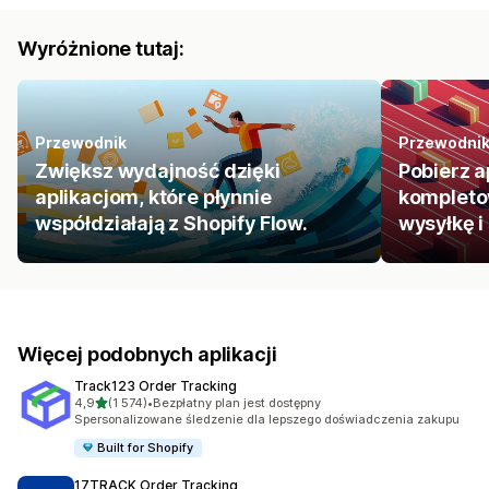
Wyróżnione tutaj:
Przewodnik
Przewodni
Zwiększ wydajność dzięki
Pobierz a
aplikacjom, które płynnie
kompleto
współdziałają z Shopify Flow.
wysyłkę i
Więcej podobnych aplikacji
Track123 Order Tracking
na 5 gwiazdek
4,9
(1 574)
•
Bezpłatny plan jest dostępny
Łączna liczba recenzji: 1574
Spersonalizowane śledzenie dla lepszego doświadczenia zakupu
Built for Shopify
17TRACK Order Tracking