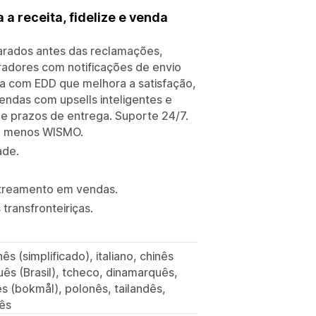
a receita, fidelize e venda
parados antes das reclamações,
radores com notificações de envio
a com EDD que melhora a satisfação,
ndas com upsells inteligentes e
e prazos de entrega. Suporte 24/7.
ha, menos WISMO.
ade.
streamento em vendas.
transfronteiriças.
ês (simplificado), italiano, chinês
uês (Brasil), tcheco, dinamarquês,
s (bokmål), polonês, tailandês,
ês