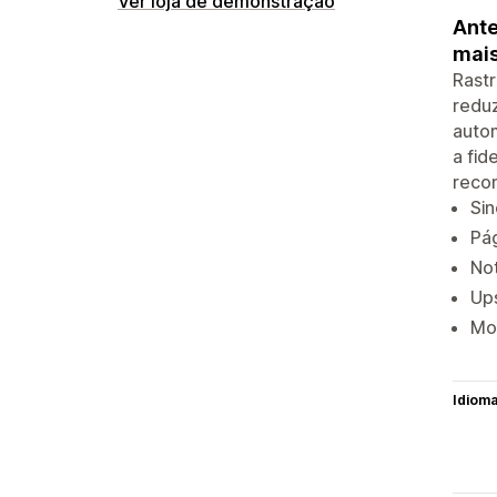
Ver loja de demonstração
Ante
mais
Rastr
redu
autom
a fid
recom
Sin
Pág
Not
Up
Mod
Idiom