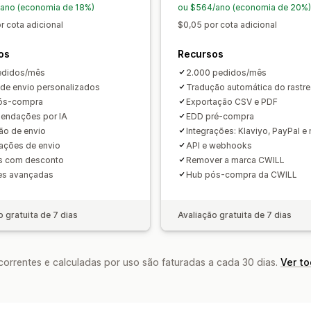
ano (economia de 18%)
ou $564/ano (economia de 20%)
r cota adicional
$0,05 por cota adicional
os
Recursos
edidos/mês
2.000 pedidos/mês
 de envio personalizados
Tradução automática do rastr
ós-compra
Exportação CSV e PDF
endações por IA
EDD pré-compra
ão de envio
Integrações: Klaviyo, PayPal e
cações de envio
API e webhooks
s com desconto
Remover a marca CWILL
es avançadas
Hub pós-compra da CWILL
o gratuita de 7 dias
Avaliação gratuita de 7 dias
rrentes e calculadas por uso são faturadas a cada 30 dias.
Ver t