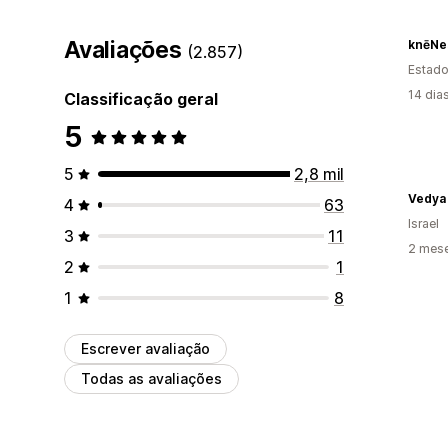
Avaliações
knēNe
(2.857)
Estado
14 dia
Classificação geral
5
5
2,8 mil
4
63
Israel
3
11
2 mes
2
1
1
8
Escrever avaliação
Todas as avaliações