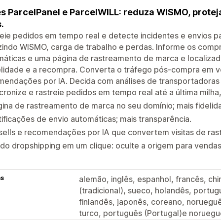
s ParcelPanel e ParcelWILL: reduza WISMO, proteja 
.
eie pedidos em tempo real e detecte incidentes e envios 
zindo WISMO, carga de trabalho e perdas. Informe os comp
áticas e uma página de rastreamento de marca e localizad
elidade e a recompra. Converta o tráfego pós-compra em ve
endações por IA. Decida com análises de transportadoras 
cronize e rastreie pedidos em tempo real até a última mil
ina de rastreamento de marca no seu domínio; mais fidelid
ificações de envio automáticas; mais transparência.
sells e recomendações por IA que convertem visitas de ra
o dropshipping em um clique: oculte a origem para vendas 
as
alemão, inglês, espanhol, francês, chin
(tradicional), sueco, holandês, portug
finlandês, japonês, coreano, norueguê
turco, português (Portugal)e noruegu