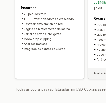
ou $108/
Recursos
$0,05 po
20 pedidos/mês
Recurs
1.600+ transportadoras e crescendo
Rastreamento em tempo real
200 p
Página de rastreamento de marca
Status
Painel de envios inteligente
EDD p
Modo dropshipping
Recom
Análises básicas
Proteç
Integrado às contas de cliente
Notifi
Upsell
Anális
Avaliaçã
Todas as cobranças são faturadas em USD. Cobranças reco