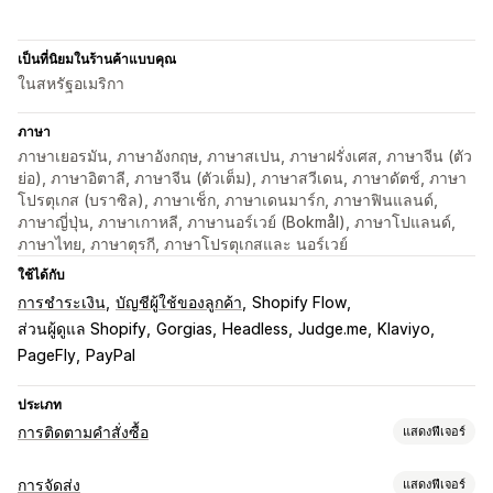
เป็นที่นิยมในร้านค้าแบบคุณ
ในสหรัฐอเมริกา
ภาษา
ภาษาเยอรมัน, ภาษาอังกฤษ, ภาษาสเปน, ภาษาฝรั่งเศส, ภาษาจีน (ตัว
ย่อ), ภาษาอิตาลี, ภาษาจีน (ตัวเต็ม), ภาษาสวีเดน, ภาษาดัตช์, ภาษา
โปรตุเกส (บราซิล), ภาษาเช็ก, ภาษาเดนมาร์ก, ภาษาฟินแลนด์,
ภาษาญี่ปุ่น, ภาษาเกาหลี, ภาษานอร์เวย์ (Bokmål), ภาษาโปแลนด์,
ภาษาไทย, ภาษาตุรกี, ภาษาโปรตุเกสและ นอร์เวย์
ใช้ได้กับ
การชำระเงิน
บัญชีผู้ใช้ของลูกค้า
Shopify Flow
ส่วนผู้ดูแล Shopify
Gorgias
Headless
Judge.me
Klaviyo
PageFly
PayPal
ประเภท
การติดตามคำสั่งซื้อ
แสดงฟีเจอร์
การติดตาม
การจัดส่ง
แสดงฟีเจอร์