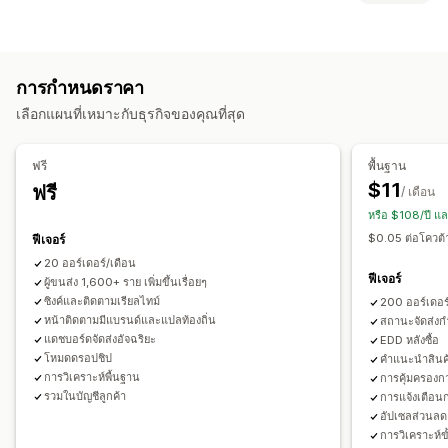
หน้าติดตามแบรนด์
หน้าค้นหาคำสั่งซื้อ
การติดตามแบบเรียลไทม์
ป้ายกำกับและบรรจุภัณฑ์
ลิงค์ติดตามที่กำหนดเอง
การแปล
วันที่จัดส่งโดยประมาณ
ประกันการจัดส่ง
วันที่จัดส่ง
ซิงค์คำสั่งซื้อ
หลายภาษา
การติดตามทั่วโลก
แดชบอร์ด
การส่งออกคำสั่งซื้อ
การกำหนดราคา
การเลือกผู้ขนส่ง
ผู้ขนส่งหลายราย
API
การวิเคราะห์
การปิดข้อมูลผู้ให้บริการ
เลือกแผนที่เหมาะกับธุรกิจของคุณที่สุด
การจัดการการจัดส่ง
การแจ้งเตือน
ซิงค์คำสั่งซื้อ
การติดตามแบบเรียลไทม์
หน้าติดตามแบรนด์
อีเมล
การแจ้งเตือนแบบเรียลไทม์
SMS
การแปล
ฟรี
พื้นฐาน
การแจ้งเตือนทางอีเมล
อัปเดตคำสั่งซื้อ
การวิเคราะห์การจัดส่ง
การแจ้งเตือนพนักงาน
การทำงานอัตโนมัติ
$11
ฟรี
/ เดือน
หรือ $108/ปี แ
$0.05 ต่อโควต้าเ
ฟีเจอร์
20 ออร์เดอร์/เดือน
ฟีเจอร์
ผู้ขนส่ง 1,600+ ราย เพิ่มขึ้นเรื่อยๆ
ซิงค์และติดตามเรียลไทม์
200 ออร์เดอร
หน้าติดตามมีแบรนด์และแปลท้องถิ่น
สถานะจัดส่ง
แดชบอร์ดจัดส่งอัจฉริยะ
EDD หลังซื้อ
โหมดดรอปชิป
คำแนะนำสินค้
การวิเคราะห์พื้นฐาน
การคุ้มครองกา
รวมในบัญชีลูกค้า
การแจ้งเตือนก
อัปเซลส่วนลด
การวิเคราะห์ขั