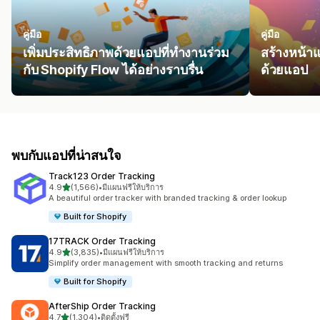
คู่มือ
คู่มือ
เพิ่มประสิทธิภาพด้วยแอปที่ทำงานร่วม
สร้างหน้า
กับ Shopify Flow ได้อย่างราบรื่น
ด้วยแอป
พบกับแอปที่น่าสนใจ
Track123 Order Tracking
เต็ม 5 ดาว
4.9
(1,566)
•
มีแผนฟรีให้บริการ
ทั้งหมด 1566 รีวิว
A beautiful order tracker with branded tracking & order lookup
Built for Shopify
17TRACK Order Tracking
เต็ม 5 ดาว
4.9
(3,835)
•
มีแผนฟรีให้บริการ
ทั้งหมด 3835 รีวิว
Simplify order management with smooth tracking and returns
Built for Shopify
AfterShip Order Tracking
เต็ม 5 ดาว
4.7
(1,304)
•
ติดตั้งฟรี