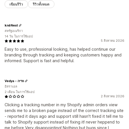
เขียนรีวิว
รีวิวทั้งหมด
knēNest
สหรัฐอเมริกา
14 วัน ในการใช้แอป
5 สิงหาคม 2026
Easy to use, professional looking, has helped continue our
branding through tracking and keeping customers happy and
informed. Support is fast and helpful.
Vedya - וודיה
อิสราเอล
2 เดือน ในการใช้แอป
2 สิงหาคม 2026
Clicking a tracking number in my Shopify admin orders view
sends me to a broken page instead of the correct tracking site
- reported it days ago and support still hasn't fixed it tell me to
talk to Shopify support instead of fixing it! never heppend to
me before Very disappointing! Nothing but bugs since I