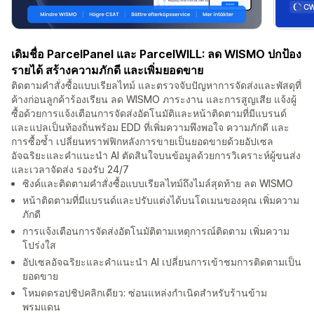
เดิมชื่อ ParcelPanel และ ParcelWILL: ลด WISMO ปกป้อง
รายได้ สร้างความภักดี และเพิ่มยอดขาย
ติดตามคำสั่งซื้อแบบเรียลไทม์ และตรวจจับปัญหาการจัดส่งและพัสดุที่
ค้างก่อนลูกค้าร้องเรียน ลด WISMO ภาระงาน และการสูญเสีย แจ้งผู้
ซื้อด้วยการแจ้งเตือนการจัดส่งอัตโนมัติและหน้าติดตามที่มีแบรนด์
และแปลเป็นท้องถิ่นพร้อม EDD ที่เพิ่มความพึงพอใจ ความภักดี และ
การซื้อซ้ำ เปลี่ยนทราฟฟิกหลังการขายเป็นยอดขายด้วยอัปเซล
อัจฉริยะและคำแนะนำ AI ตัดสินใจบนข้อมูลด้วยการวิเคราะห์ผู้ขนส่ง
และเวลาจัดส่ง รองรับ 24/7
ซิงค์และติดตามคำสั่งซื้อแบบเรียลไทม์ถึงไมล์สุดท้าย ลด WISMO
หน้าติดตามที่มีแบรนด์และปรับแต่งได้บนโดเมนของคุณ เพิ่มความ
ภักดี
การแจ้งเตือนการจัดส่งอัตโนมัติตามเหตุการณ์ติดตาม เพิ่มความ
โปร่งใส
อัปเซลอัจฉริยะและคำแนะนำ AI เปลี่ยนการเข้าชมการติดตามเป็น
ยอดขาย
โหมดดรอปชิปคลิกเดียว: ซ่อนแหล่งกำเนิดสำหรับร้านข้าม
พรมแดน