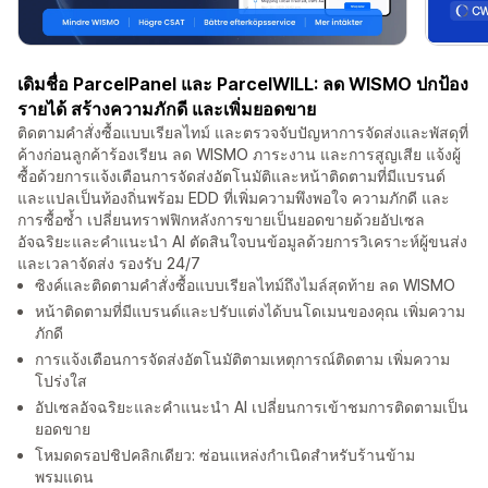
เดิมชื่อ ParcelPanel และ ParcelWILL: ลด WISMO ปกป้อง
รายได้ สร้างความภักดี และเพิ่มยอดขาย
ติดตามคำสั่งซื้อแบบเรียลไทม์ และตรวจจับปัญหาการจัดส่งและพัสดุที่
ค้างก่อนลูกค้าร้องเรียน ลด WISMO ภาระงาน และการสูญเสีย แจ้งผู้
ซื้อด้วยการแจ้งเตือนการจัดส่งอัตโนมัติและหน้าติดตามที่มีแบรนด์
และแปลเป็นท้องถิ่นพร้อม EDD ที่เพิ่มความพึงพอใจ ความภักดี และ
การซื้อซ้ำ เปลี่ยนทราฟฟิกหลังการขายเป็นยอดขายด้วยอัปเซล
อัจฉริยะและคำแนะนำ AI ตัดสินใจบนข้อมูลด้วยการวิเคราะห์ผู้ขนส่ง
และเวลาจัดส่ง รองรับ 24/7
ซิงค์และติดตามคำสั่งซื้อแบบเรียลไทม์ถึงไมล์สุดท้าย ลด WISMO
หน้าติดตามที่มีแบรนด์และปรับแต่งได้บนโดเมนของคุณ เพิ่มความ
ภักดี
การแจ้งเตือนการจัดส่งอัตโนมัติตามเหตุการณ์ติดตาม เพิ่มความ
โปร่งใส
อัปเซลอัจฉริยะและคำแนะนำ AI เปลี่ยนการเข้าชมการติดตามเป็น
ยอดขาย
โหมดดรอปชิปคลิกเดียว: ซ่อนแหล่งกำเนิดสำหรับร้านข้าม
พรมแดน