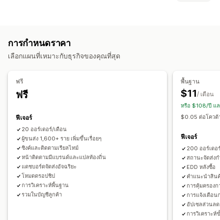
หน้าติดตามแบรนด์
หน้าค้นหาคำสั่งซื้อ
การติดตามแบบเรียลไทม์
ป้ายกำกับและบรรจุภัณฑ์
ลิงค์ติดตามที่กำหนดเอง
การแปล
วันที่จัดส่งโดยประมาณ
ประกันการจัดส่ง
วันที่จัดส่ง
ซิงค์คำสั่งซื้อ
หลายภาษา
การติดตามทั่วโลก
แดชบอร์ด
การส่งออกคำสั่งซื้อ
การกำหนดราคา
การเลือกผู้ขนส่ง
ผู้ขนส่งหลายราย
API
การวิเคราะห์
การปิดข้อมูลผู้ให้บริการ
เลือกแผนที่เหมาะกับธุรกิจของคุณที่สุด
การจัดการการจัดส่ง
การแจ้งเตือน
ซิงค์คำสั่งซื้อ
การติดตามแบบเรียลไทม์
หน้าติดตามแบรนด์
อีเมล
การแจ้งเตือนแบบเรียลไทม์
SMS
การแปล
ฟรี
พื้นฐาน
การแจ้งเตือนทางอีเมล
อัปเดตคำสั่งซื้อ
การวิเคราะห์การจัดส่ง
การแจ้งเตือนพนักงาน
การทำงานอัตโนมัติ
$11
ฟรี
/ เดือน
หรือ $108/ปี แ
$0.05 ต่อโควต้าเ
ฟีเจอร์
20 ออร์เดอร์/เดือน
ฟีเจอร์
ผู้ขนส่ง 1,600+ ราย เพิ่มขึ้นเรื่อยๆ
ซิงค์และติดตามเรียลไทม์
200 ออร์เดอร
หน้าติดตามมีแบรนด์และแปลท้องถิ่น
สถานะจัดส่ง
แดชบอร์ดจัดส่งอัจฉริยะ
EDD หลังซื้อ
โหมดดรอปชิป
คำแนะนำสินค้
การวิเคราะห์พื้นฐาน
การคุ้มครองกา
รวมในบัญชีลูกค้า
การแจ้งเตือนก
อัปเซลส่วนลด
การวิเคราะห์ขั