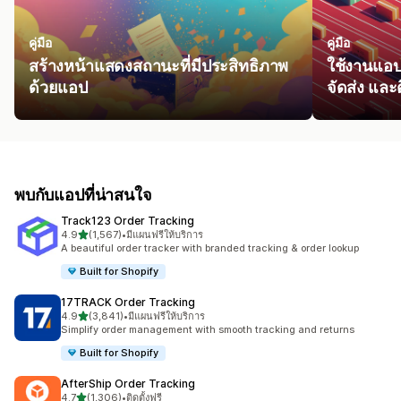
คู่มือ
คู่มือ
สร้างหน้าแสดงสถานะที่มีประสิทธิภาพ
ใช้งานแอป
ด้วยแอป
จัดส่ง แล
พบกับแอปที่น่าสนใจ
Track123 Order Tracking
เต็ม 5 ดาว
4.9
(1,567)
•
มีแผนฟรีให้บริการ
ทั้งหมด 1567 รีวิว
A beautiful order tracker with branded tracking & order lookup
Built for Shopify
17TRACK Order Tracking
เต็ม 5 ดาว
4.9
(3,841)
•
มีแผนฟรีให้บริการ
ทั้งหมด 3841 รีวิว
Simplify order management with smooth tracking and returns
Built for Shopify
AfterShip Order Tracking
เต็ม 5 ดาว
4.7
(1,306)
•
ติดตั้งฟรี