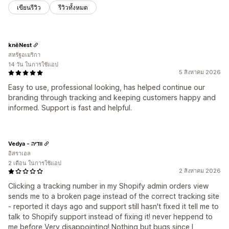
เขียนรีวิว
รีวิวทั้งหมด
knēNest
สหรัฐอเมริกา
14 วัน ในการใช้แอป
5 สิงหาคม 2026
Easy to use, professional looking, has helped continue our
branding through tracking and keeping customers happy and
informed. Support is fast and helpful.
Vedya - וודיה
อิสราเอล
2 เดือน ในการใช้แอป
2 สิงหาคม 2026
Clicking a tracking number in my Shopify admin orders view
sends me to a broken page instead of the correct tracking site
- reported it days ago and support still hasn't fixed it tell me to
talk to Shopify support instead of fixing it! never heppend to
me before Very disappointing! Nothing but bugs since I