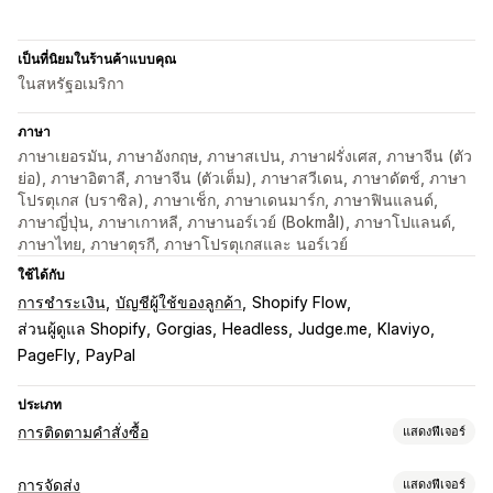
เป็นที่นิยมในร้านค้าแบบคุณ
ในสหรัฐอเมริกา
ภาษา
ภาษาเยอรมัน, ภาษาอังกฤษ, ภาษาสเปน, ภาษาฝรั่งเศส, ภาษาจีน (ตัว
ย่อ), ภาษาอิตาลี, ภาษาจีน (ตัวเต็ม), ภาษาสวีเดน, ภาษาดัตช์, ภาษา
โปรตุเกส (บราซิล), ภาษาเช็ก, ภาษาเดนมาร์ก, ภาษาฟินแลนด์,
ภาษาญี่ปุ่น, ภาษาเกาหลี, ภาษานอร์เวย์ (Bokmål), ภาษาโปแลนด์,
ภาษาไทย, ภาษาตุรกี, ภาษาโปรตุเกสและ นอร์เวย์
ใช้ได้กับ
การชำระเงิน
บัญชีผู้ใช้ของลูกค้า
Shopify Flow
ส่วนผู้ดูแล Shopify
Gorgias
Headless
Judge.me
Klaviyo
PageFly
PayPal
ประเภท
การติดตามคำสั่งซื้อ
แสดงฟีเจอร์
การติดตาม
การจัดส่ง
แสดงฟีเจอร์