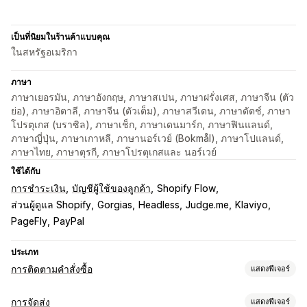
เป็นที่นิยมในร้านค้าแบบคุณ
ในสหรัฐอเมริกา
ภาษา
ภาษาเยอรมัน, ภาษาอังกฤษ, ภาษาสเปน, ภาษาฝรั่งเศส, ภาษาจีน (ตัว
ย่อ), ภาษาอิตาลี, ภาษาจีน (ตัวเต็ม), ภาษาสวีเดน, ภาษาดัตช์, ภาษา
โปรตุเกส (บราซิล), ภาษาเช็ก, ภาษาเดนมาร์ก, ภาษาฟินแลนด์,
ภาษาญี่ปุ่น, ภาษาเกาหลี, ภาษานอร์เวย์ (Bokmål), ภาษาโปแลนด์,
ภาษาไทย, ภาษาตุรกี, ภาษาโปรตุเกสและ นอร์เวย์
ใช้ได้กับ
การชำระเงิน
บัญชีผู้ใช้ของลูกค้า
Shopify Flow
ส่วนผู้ดูแล Shopify
Gorgias
Headless
Judge.me
Klaviyo
PageFly
PayPal
ประเภท
การติดตามคำสั่งซื้อ
แสดงฟีเจอร์
การติดตาม
การจัดส่ง
แสดงฟีเจอร์