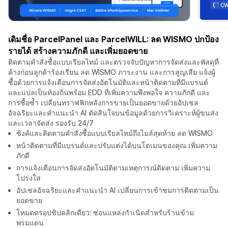
เดิมชื่อ ParcelPanel และ ParcelWILL: ลด WISMO ปกป้อง
รายได้ สร้างความภักดี และเพิ่มยอดขาย
ติดตามคำสั่งซื้อแบบเรียลไทม์ และตรวจจับปัญหาการจัดส่งและพัสดุที่
ค้างก่อนลูกค้าร้องเรียน ลด WISMO ภาระงาน และการสูญเสีย แจ้งผู้
ซื้อด้วยการแจ้งเตือนการจัดส่งอัตโนมัติและหน้าติดตามที่มีแบรนด์
และแปลเป็นท้องถิ่นพร้อม EDD ที่เพิ่มความพึงพอใจ ความภักดี และ
การซื้อซ้ำ เปลี่ยนทราฟฟิกหลังการขายเป็นยอดขายด้วยอัปเซล
อัจฉริยะและคำแนะนำ AI ตัดสินใจบนข้อมูลด้วยการวิเคราะห์ผู้ขนส่ง
และเวลาจัดส่ง รองรับ 24/7
ซิงค์และติดตามคำสั่งซื้อแบบเรียลไทม์ถึงไมล์สุดท้าย ลด WISMO
หน้าติดตามที่มีแบรนด์และปรับแต่งได้บนโดเมนของคุณ เพิ่มความ
ภักดี
การแจ้งเตือนการจัดส่งอัตโนมัติตามเหตุการณ์ติดตาม เพิ่มความ
โปร่งใส
อัปเซลอัจฉริยะและคำแนะนำ AI เปลี่ยนการเข้าชมการติดตามเป็น
ยอดขาย
โหมดดรอปชิปคลิกเดียว: ซ่อนแหล่งกำเนิดสำหรับร้านข้าม
พรมแดน