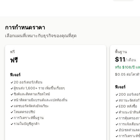
หน้าติดตามแบรนด์
หน้าค้นหาคำสั่งซื้อ
การติดตามแบบเรียลไทม์
ป้ายกำกับและบรรจุภัณฑ์
ลิงค์ติดตามที่กำหนดเอง
การแปล
วันที่จัดส่งโดยประมาณ
ประกันการจัดส่ง
วันที่จัดส่ง
ซิงค์คำสั่งซื้อ
หลายภาษา
การติดตามทั่วโลก
แดชบอร์ด
การส่งออกคำสั่งซื้อ
การกำหนดราคา
การเลือกผู้ขนส่ง
ผู้ขนส่งหลายราย
API
การวิเคราะห์
การปิดข้อมูลผู้ให้บริการ
เลือกแผนที่เหมาะกับธุรกิจของคุณที่สุด
การจัดการการจัดส่ง
การแจ้งเตือน
ซิงค์คำสั่งซื้อ
การติดตามแบบเรียลไทม์
หน้าติดตามแบรนด์
อีเมล
การแจ้งเตือนแบบเรียลไทม์
SMS
การแปล
ฟรี
พื้นฐาน
การแจ้งเตือนทางอีเมล
อัปเดตคำสั่งซื้อ
การวิเคราะห์การจัดส่ง
การแจ้งเตือนพนักงาน
การทำงานอัตโนมัติ
$11
ฟรี
/ เดือน
หรือ $108/ปี แ
$0.05 ต่อโควต้าเ
ฟีเจอร์
20 ออร์เดอร์/เดือน
ฟีเจอร์
ผู้ขนส่ง 1,600+ ราย เพิ่มขึ้นเรื่อยๆ
ซิงค์และติดตามเรียลไทม์
200 ออร์เดอร
หน้าติดตามมีแบรนด์และแปลท้องถิ่น
สถานะจัดส่ง
แดชบอร์ดจัดส่งอัจฉริยะ
EDD หลังซื้อ
โหมดดรอปชิป
คำแนะนำสินค้
การวิเคราะห์พื้นฐาน
การคุ้มครองกา
รวมในบัญชีลูกค้า
การแจ้งเตือนก
อัปเซลส่วนลด
การวิเคราะห์ขั