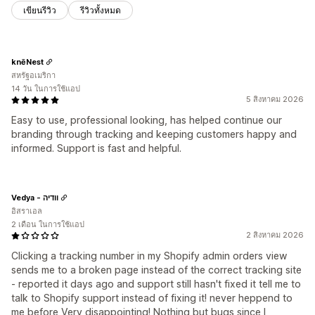
เขียนรีวิว
รีวิวทั้งหมด
knēNest
สหรัฐอเมริกา
14 วัน ในการใช้แอป
5 สิงหาคม 2026
Easy to use, professional looking, has helped continue our
branding through tracking and keeping customers happy and
informed. Support is fast and helpful.
Vedya - וודיה
อิสราเอล
2 เดือน ในการใช้แอป
2 สิงหาคม 2026
Clicking a tracking number in my Shopify admin orders view
sends me to a broken page instead of the correct tracking site
- reported it days ago and support still hasn't fixed it tell me to
talk to Shopify support instead of fixing it! never heppend to
me before Very disappointing! Nothing but bugs since I