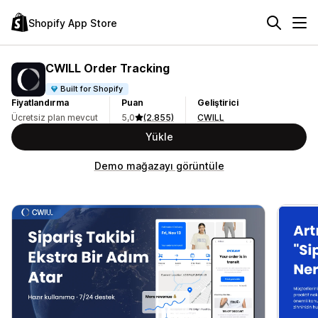
Shopify App Store
CWILL Order Tracking
Built for Shopify
Fiyatlandırma
Puan
Geliştirici
Ücretsiz plan mevcut
5,0
(2.855)
CWILL
Yükle
Demo mağazayı görüntüle