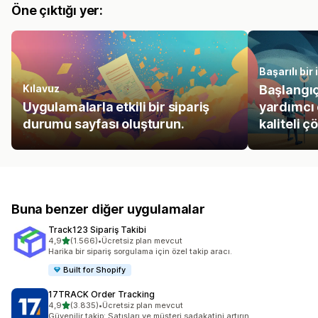
Öne çıktığı yer:
Başarılı bir
Kılavuz
Başlangı
Uygulamalarla etkili bir sipariş
yardımcı
durumu sayfası oluşturun.
kaliteli ç
Buna benzer diğer uygulamalar
Track123 Sipariş Takibi
5 yıldız üzerinden
4,9
(1.566)
•
Ücretsiz plan mevcut
toplam 1566 değerlendirme
Harika bir sipariş sorgulama için özel takip aracı.
Built for Shopify
17TRACK Order Tracking
5 yıldız üzerinden
4,9
(3.835)
•
Ücretsiz plan mevcut
toplam 3835 değerlendirme
Güvenilir takip: Satışları ve müşteri sadakatini artırın