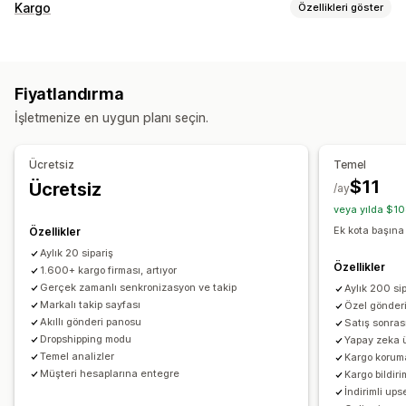
İzleme
Kargo
Özellikleri göster
Marka öğeli takip sayfası
Sipariş sorgulama sayfası
Etiketler ve ambalaj
Gerçek zamanlı takip
Özel takip bağlantısı
Çeviri
Kargo sigortası
Teslimat tarihi
Sipariş senkronizasyonu
Tahmini teslimat tarihi
Global takip
Kontrol panelleri
Fiyatlandırma
Çoklu dil
Taşıyıcı şirket seçimi
Siparişleri dışa aktarma
Çoklu taşıyıcı şirket
API
Analizler
İşletmenize en uygun planı seçin.
Taşıyıcı şirket koruması
Kargoları yönetme
Sipariş senkronizasyonu
Gerçek zamanlı takip
Bildirimler
Ücretsiz
Temel
Marka öğeli takip sayfası
E-posta bildirimleri
E-posta
Gerçek zamanlı bildirimler
SMS
Çeviri
$11
Ücretsiz
/ay
Sipariş güncellemeleri
Kargo analizleri
Özel bildirimler
Otomasyonlar
veya yılda $10
Ek kota başına
Özellikler
Aylık 20 sipariş
Özellikler
1.600+ kargo firması, artıyor
Gerçek zamanlı senkronizasyon ve takip
Aylık 200 si
Markalı takip sayfası
Özel gönderi
Akıllı gönderi panosu
Satış sonra
Dropshipping modu
Yapay zeka ü
Temel analizler
Kargo korum
Müşteri hesaplarına entegre
Kargo bildiri
İndirimli upse