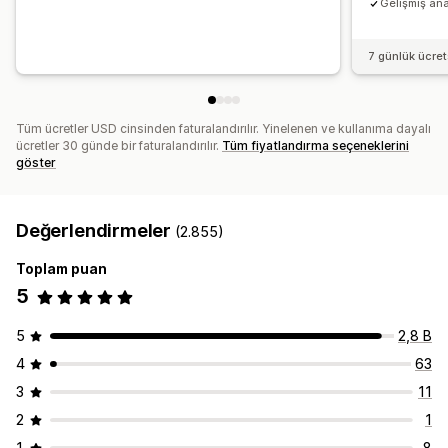
Gelişmiş ana
7 günlük ücre
Tüm ücretler USD cinsinden faturalandırılır. Yinelenen ve kullanıma dayalı
ücretler 30 günde bir faturalandırılır.
Tüm fiyatlandırma seçeneklerini
göster
Değerlendirmeler
(2.855)
Toplam puan
5
5
2,8 B
4
63
3
11
2
1
1
8