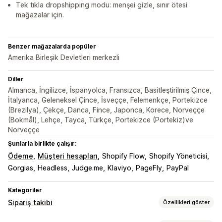
Tek tıkla dropshipping modu: menşei gizle, sınır ötesi
mağazalar için.
Benzer mağazalarda popüler
Amerika Birleşik Devletleri merkezli
Diller
Almanca, İngilizce, İspanyolca, Fransızca, Basitleştirilmiş Çince,
İtalyanca, Geleneksel Çince, İsveççe, Felemenkçe, Portekizce
(Brezilya), Çekçe, Danca, Fince, Japonca, Korece, Norveççe
(Bokmål), Lehçe, Tayca, Türkçe, Portekizce (Portekiz)ve
Norveççe
Şunlarla birlikte çalışır:
Ödeme
Müşteri hesapları
Shopify Flow
Shopify Yöneticisi
Gorgias
Headless
Judge.me
Klaviyo
PageFly
PayPal
Kategoriler
Sipariş takibi
Özellikleri göster