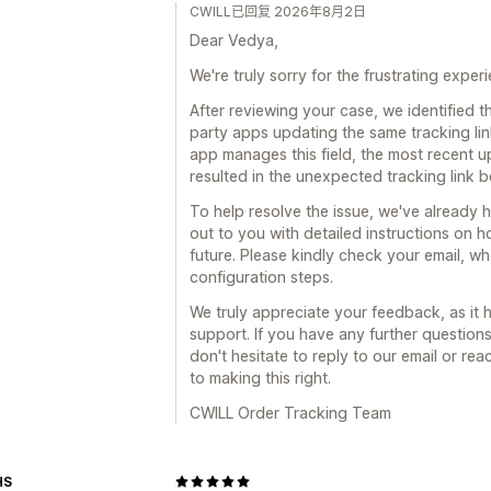
CWILL已回复 2026年8月2日
Dear Vedya,
We're truly sorry for the frustrating expe
After reviewing your case, we identified t
party apps updating the same tracking lin
app manages this field, the most recent 
resulted in the unexpected tracking link 
To help resolve the issue, we've already 
out to you with detailed instructions on 
future. Please kindly check your email, w
configuration steps.
We truly appreciate your feedback, as it
support. If you have any further question
don't hesitate to reply to our email or re
to making this right.
CWILL Order Tracking Team
HS