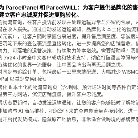
 ParcelPanel 和 ParcelWILL：为客户提供品牌
建立客户忠诚度并促进复购转化。
的物流查询，在客户投诉前发现并处理运输异常与滞留的包裹，从而
潜在收入损失。通过自动发送运输通知、品牌化 & 本土化的物
义元素），让客户随时掌握包裹进度，提升售后满意度、忠诚度与复
把沉淀下来的查包裹流量直接转化，进一步提高您的店铺营收。
察力、可落地的运营决策，持续助力降本增效。需要帮助吗？我
的 7x24 小时全中文客户成功和技术支持，彻底打破语言障碍
持续优化的世界一流服务，让中国品牌出海再无后顾之忧。
时同步与追踪订单，包括最后一公里末端配送，大幅减少 WISM
ayPal 以减少交易纠纷。
牌化 & 本土化的物流查询页（含地图、预计送达时间等各种自
是第三方网站，沉淀店铺流量，提升客户忠诚度。
裹状态更新时，自动发送运输通知，让您的客户能够随时了解物
能加购与 AI 商品推荐，把沉淀下来的查包裹流量直接转化，进
键开启代发货模式，隐藏原产地信息，非常适合做跨境的品牌卖