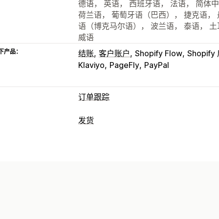
德语， 英语， 西班牙语， 法语， 简体
荷兰语， 葡萄牙语（巴西）， 捷克语， 
语（博克马尔语）， 波兰语， 泰语， 
威语
下产品：
结账
客户账户
Shopify Flow
Shopif
Klaviyo
PageFly
PayPal
订单跟踪
跟踪
发货
品牌化跟踪页面
订单查询页面
实时跟
标签和包装
全球跟踪
控制面板
订单导出
多个承运
运输保险
配送日期
订单同步
多语言
通知
管理货件
电子邮件
实时通知
短信
翻译
自定义
订单同步
实时跟踪
品牌化跟踪页面
电