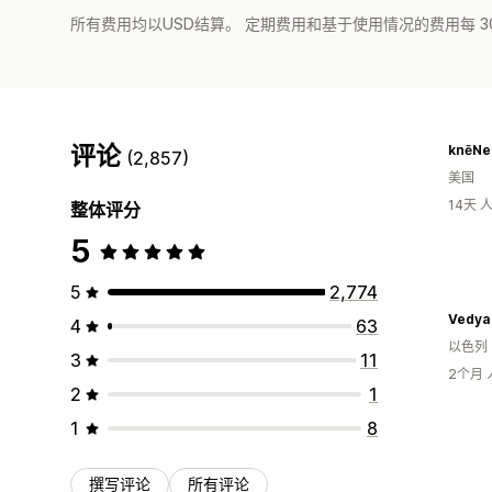
所有费用均以USD结算。 定期费用和基于使用情况的费用每 3
评论
knēNe
(2,857)
美国
14天
整体评分
5
5
2,774
4
63
以色列
3
11
2个月
2
1
1
8
撰写评论
所有评论