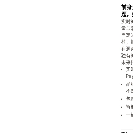
前身为
题，
实时
量与
自定
荐，
有洞
独有
未来
实
P
品
不
包
智
一