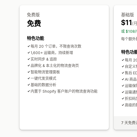
免费版
基础版
$11
免费
/
或 $10
特色功能
每个额外配
每月 20 个订单，不限查询次数
特色功
1,600+ 运输商，持续新增
实时同步 & 追踪
每月 
品牌化 & 本土化的物流查询页
自定义
智能物流管理面板
售后 
一键代发货模式
AI 商
基础的数据分析
运输保
内置于 Shopify 客户账户的物流查询功能
运输通
折扣码
高级的
7 天免费