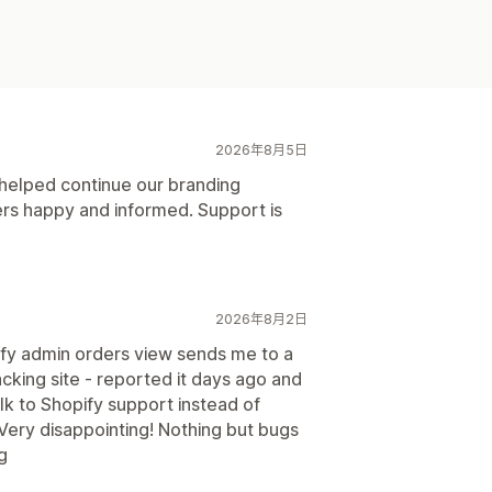
2026年8月5日
 helped continue our branding
rs happy and informed. Support is
2026年8月2日
ify admin orders view sends me to a
cking site - reported it days ago and
talk to Shopify support instead of
Very disappointing! Nothing but bugs
ng