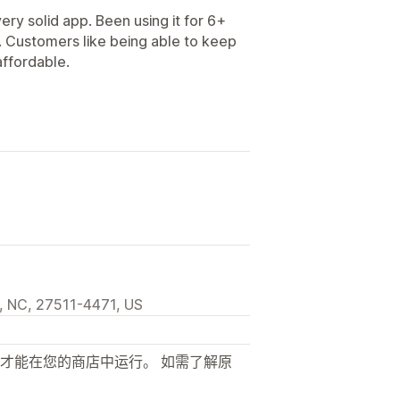
ry solid app. Been using it for 6+
 Customers like being able to keep
affordable.
, NC, 27511-4471, US
才能在您的商店中运行。 如需了解原