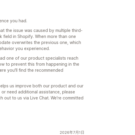
rience you had.
hat the issue was caused by multiple third-
k field in Shopify. When more than one
update overwrites the previous one, which
behavior you experienced.
had one of our product specialists reach
how to prevent this from happening in the
here you'll find the recommended
 helps us improve both our product and our
s or need additional assistance, please
ach out to us via Live Chat. We're committed
2026年7月1日