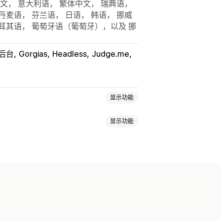
中文， 意大利语， 繁体中文， 瑞典语，
丹麦语， 芬兰语， 日语， 韩语， 挪威
土耳其语， 葡萄牙语（葡萄牙），以及 挪
y 后台
Gorgias
Headless
Judge.me
显示功能
显示功能
踪
自定义跟踪链接
翻译
预计配送日期
商
API
分析
承运商屏蔽
承运商选择
通知
自动化
子邮件通知
订单更新
运输分析