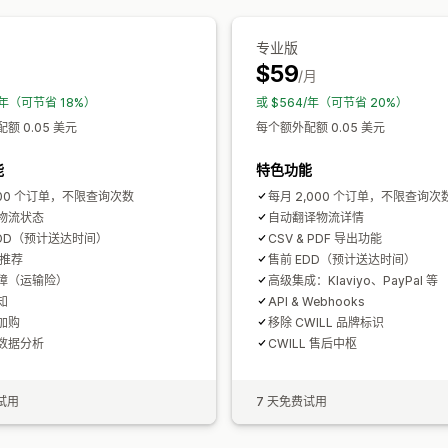
专业版
$59
月
/月
8/年（可节省 18%）
或 $564/年（可节省 20%）
额 0.05 美元
每个额外配额 0.05 美元
能
特色功能
200 个订单，不限查询次数
每月 2,000 个订单，不限查询次
物流状态
自动翻译物流详情
EDD（预计送达时间）
CSV & PDF 导出功能
品推荐
售前 EDD（预计送达时间）
障（运输险）
高级集成：Klaviyo、PayPal 等
知
API & Webhooks
加购
移除 CWILL 品牌标识
数据分析
CWILL 售后中枢
试用
7 天免费试用