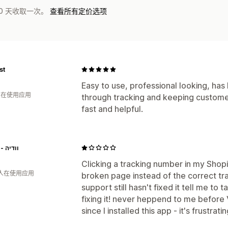
0 天收取一次。
查看所有定价选项
st
Easy to use, professional looking, has
 人在使用应用
through tracking and keeping custome
fast and helpful.
Vedya - וודיה
Clicking a tracking number in my Shop
 人在使用应用
broken page instead of the correct tra
support still hasn't fixed it tell me to 
fixing it! never heppend to me before 
since I installed this app - it's frustrati