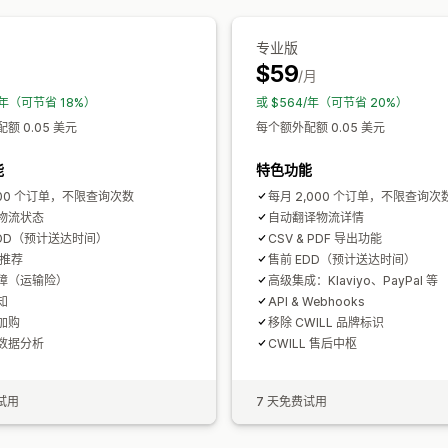
专业版
$59
月
/月
8/年（可节省 18%）
或 $564/年（可节省 20%）
额 0.05 美元
每个额外配额 0.05 美元
能
特色功能
200 个订单，不限查询次数
每月 2,000 个订单，不限查询次
物流状态
自动翻译物流详情
EDD（预计送达时间）
CSV & PDF 导出功能
品推荐
售前 EDD（预计送达时间）
障（运输险）
高级集成：Klaviyo、PayPal 等
知
API & Webhooks
加购
移除 CWILL 品牌标识
数据分析
CWILL 售后中枢
试用
7 天免费试用