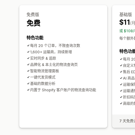
免费版
基础版
$11
免费
/
或 $10
特色功能
每个额外配
每月 20 个订单，不限查询次数
特色功
1,600+ 运输商，持续新增
实时同步 & 追踪
每月 
品牌化 & 本土化的物流查询页
自定义
智能物流管理面板
售后 
一键代发货模式
AI 商
基础的数据分析
运输保
内置于 Shopify 客户账户的物流查询功能
运输通
折扣码
高级的
7 天免费