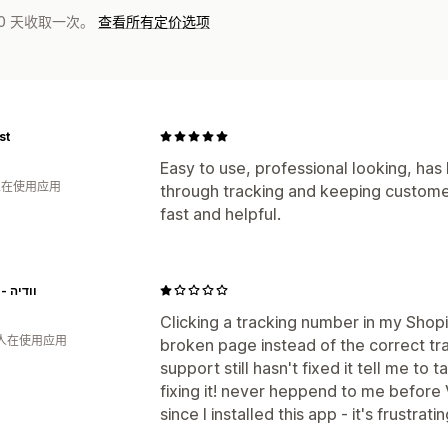
0 天收取一次。
查看所有定价选项
st
Easy to use, professional looking, has
 人在使用应用
through tracking and keeping custome
fast and helpful.
Vedya - וודיה
Clicking a tracking number in my Shop
 人在使用应用
broken page instead of the correct tra
support still hasn't fixed it tell me to 
fixing it! never heppend to me before 
since I installed this app - it's frustrati