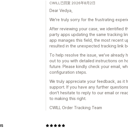
CWILL已回复 2026年8月2日
Dear Vedya,
We're truly sorry for the frustrating expe
After reviewing your case, we identified t
party apps updating the same tracking lin
app manages this field, the most recent 
resulted in the unexpected tracking link 
To help resolve the issue, we've already 
out to you with detailed instructions on 
future. Please kindly check your email, w
configuration steps.
We truly appreciate your feedback, as it
support. If you have any further question
don't hesitate to reply to our email or re
to making this right.
CWILL Order Tracking Team
HS