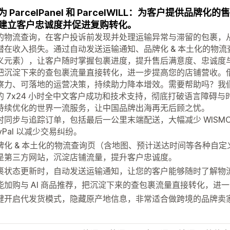
 ParcelPanel 和 ParcelWILL：为客户提供品牌
建立客户忠诚度并促进复购转化。
的物流查询，在客户投诉前发现并处理运输异常与滞留的包裹，从而
潜在收入损失。通过自动发送运输通知、品牌化 & 本土化的物
义元素），让客户随时掌握包裹进度，提升售后满意度、忠诚度与复
把沉淀下来的查包裹流量直接转化，进一步提高您的店铺营收。
察力、可落地的运营决策，持续助力降本增效。需要帮助吗？我
的 7x24 小时全中文客户成功和技术支持，彻底打破语言障碍
持续优化的世界一流服务，让中国品牌出海再无后顾之忧。
时同步与追踪订单，包括最后一公里末端配送，大幅减少 WISM
ayPal 以减少交易纠纷。
牌化 & 本土化的物流查询页（含地图、预计送达时间等各种自
是第三方网站，沉淀店铺流量，提升客户忠诚度。
裹状态更新时，自动发送运输通知，让您的客户能够随时了解物
能加购与 AI 商品推荐，把沉淀下来的查包裹流量直接转化，进
键开启代发货模式，隐藏原产地信息，非常适合做跨境的品牌卖