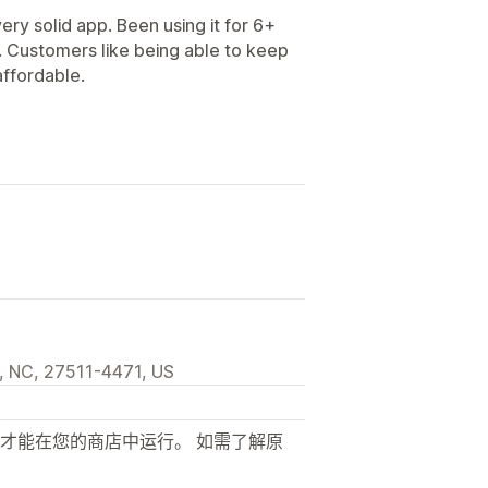
ry solid app. Been using it for 6+
 Customers like being able to keep
affordable.
, NC, 27511-4471, US
才能在您的商店中运行。 如需了解原