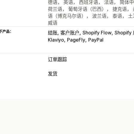
德语， 英语， 西班牙语， 法语， 简体
荷兰语， 葡萄牙语（巴西）， 捷克语， 
语（博克马尔语）， 波兰语， 泰语， 
威语
下产品：
结账
客户账户
Shopify Flow
Shopif
Klaviyo
PageFly
PayPal
订单跟踪
跟踪
发货
品牌化跟踪页面
订单查询页面
实时跟
标签和包装
全球跟踪
控制面板
订单导出
多个承运
运输保险
配送日期
订单同步
多语言
通知
管理货件
电子邮件
实时通知
短信
翻译
自定义
订单同步
实时跟踪
品牌化跟踪页面
电