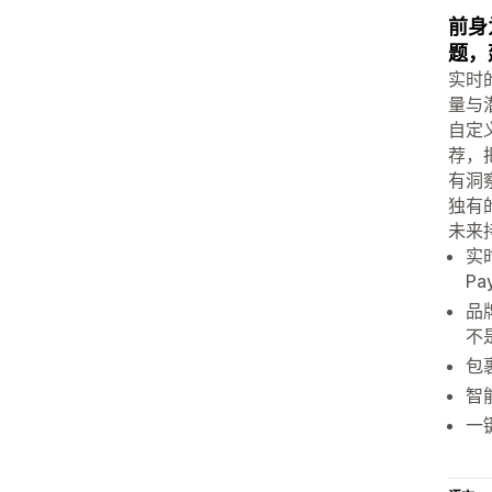
前身为
题，
实时
量与
自定
荐，
有洞
独有
未来
实
P
品
不
包
智
一