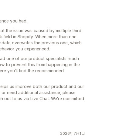
rience you had.
hat the issue was caused by multiple third-
k field in Shopify. When more than one
update overwrites the previous one, which
behavior you experienced.
had one of our product specialists reach
how to prevent this from happening in the
here you'll find the recommended
 helps us improve both our product and our
s or need additional assistance, please
ach out to us via Live Chat. We're committed
2026年7月1日