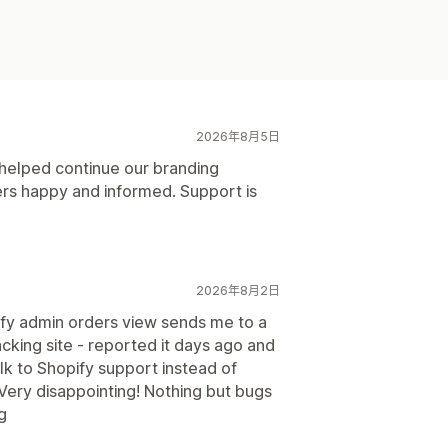
2026年8月5日
 helped continue our branding
rs happy and informed. Support is
2026年8月2日
ify admin orders view sends me to a
cking site - reported it days ago and
talk to Shopify support instead of
Very disappointing! Nothing but bugs
ng