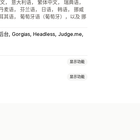
中文， 意大利语， 繁体中文， 瑞典语，
丹麦语， 芬兰语， 日语， 韩语， 挪威
土耳其语， 葡萄牙语（葡萄牙），以及 挪
y 后台
Gorgias
Headless
Judge.me
显示功能
显示功能
踪
自定义跟踪链接
翻译
预计配送日期
商
API
分析
承运商屏蔽
承运商选择
通知
自动化
子邮件通知
订单更新
运输分析