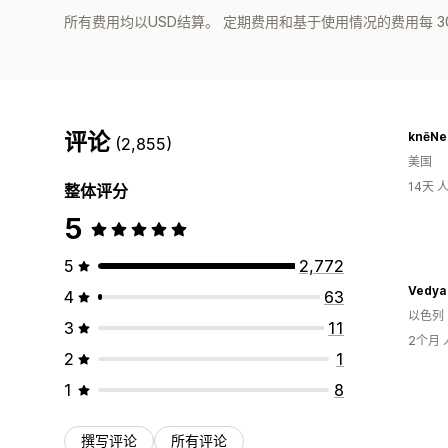
所有费用均以USD结算。 定期费用和基于使用情况的费用每 3
评论
knēNe
(2,855)
美国
14天
整体评分
5
5
2,772
4
63
以色列
3
11
2个月
2
1
1
8
撰写评论
所有评论