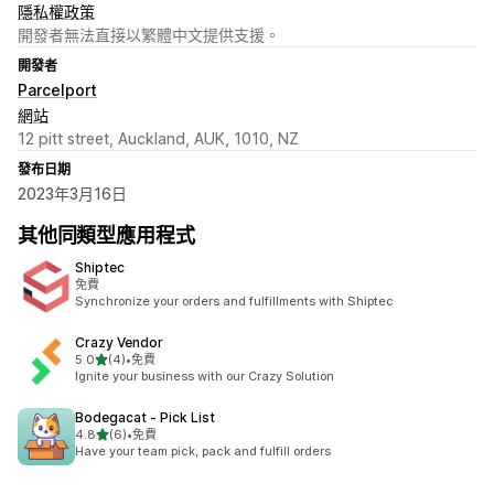
隱私權政策
開發者無法直接以繁體中文提供支援。
開發者
Parcelport
網站
12 pitt street, Auckland, AUK, 1010, NZ
發布日期
2023年3月16日
其他同類型應用程式
Shiptec
免費
Synchronize your orders and fulfillments with Shiptec
Crazy Vendor
滿分 5 顆星
5.0
(4)
•
免費
共有 4 則評價
Ignite your business with our Crazy Solution
Bodegacat ‑ Pick List
滿分 5 顆星
4.8
(6)
•
免費
共有 6 則評價
Have your team pick, pack and fulfill orders