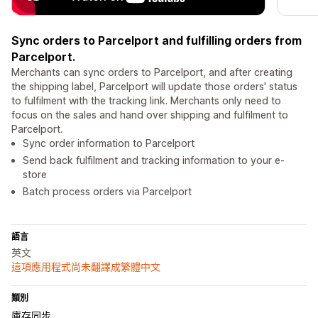
Sync orders to Parcelport and fulfilling orders from
Parcelport.
Merchants can sync orders to Parcelport, and after creating
the shipping label, Parcelport will update those orders' status
to fulfilment with the tracking link. Merchants only need to
focus on the sales and hand over shipping and fulfilment to
Parcelport.
Sync order information to Parcelport
Send back fulfilment and tracking information to your e-
store
Batch process orders via Parcelport
語言
英文
這項應用程式尚未翻譯成繁體中文
類別
庫存同步