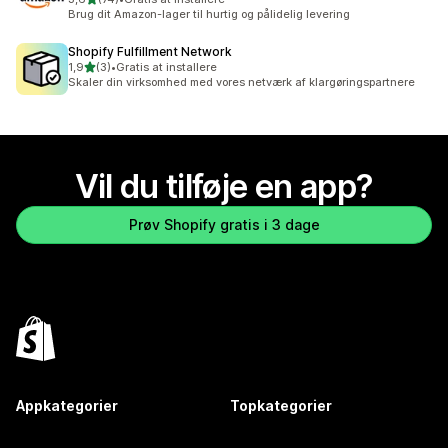
74 anmeldelser i alt
Brug dit Amazon-lager til hurtig og pålidelig levering
Shopify Fulfillment Network
ud af 5 stjerner
1,9
(3)
•
Gratis at installere
3 anmeldelser i alt
Skaler din virksomhed med vores netværk af klargøringspartnere
Vil du tilføje en app?
Prøv Shopify gratis i 3 dage
Appkategorier
Topkategorier