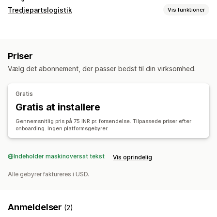
Tredjepartslogistik
Vis funktioner
Ordrestyring
Klargøring
Batchbehandling
Fragtlabels
Priser
Sporing af flere fragtfirmaer
Sporingsside
Sporingslinks
Vælg det abonnement, der passer bedst til din virksomhed.
Sporingshistorik
Gratis
Gratis at installere
Gennemsnitlig pris på 75 INR pr. forsendelse. Tilpassede priser efter
onboarding. Ingen platformsgebyrer.
Indeholder maskinoversat tekst
Vis oprindelig
Alle gebyrer faktureres i USD.
Anmeldelser
(2)