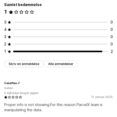
Samlet bedømmelse
1
5
0
4
0
3
0
2
0
1
2
Skriv en anmeldelse
Alle anmeldelser
Caseflea
Indien
5 måneder bruger appen
11. januar 2025
Proper info is not showing.For this reason ParcelX team is
manipulating the data.