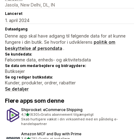
Jasola, New Delhi, DL, IN
Lanceret
1. april 2024
Dataadgang
Denne app skal have adgang til følgende data for at kunne
fungere i din butik. Se hvorfor i udviklerens
politik om
beskyttelse af persondata
.
Se kundedata:
Følsomme data, enheds- og aktivitetsdata
Se data om medarbejdere og bidragydere:
Butiksejer
Se og rediger butiksdata:
Kunder, produkter, ordrer, rabatter
Se detaljer
Flere apps som denne
Shiprocket: eCommerce Shipping
ud af 5 stjerner
4,1
(630)
•
Gratis abonnement tilgængeligt
630 anmeldelser i alt
Skab hurtigere vækst i din virksomhed med en pålidelig e-
handelspartner
Amazon MCF and Buy with Prime
ud af 5 stjerner
3,6
(74)
•
Gratis at installere