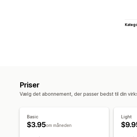
Katego
Priser
Vælg det abonnement, der passer bedst til din vir
Basic
Light
$3.95
$9.9
om måneden