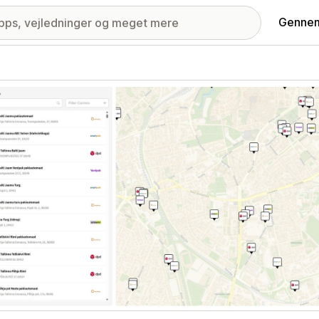
Gennem
ri med udvalgte billeder