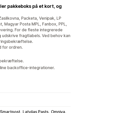
ler pakkeboks på et kort, og
asilkovna, Packeta, Venipak, LP
st, Magyar Posta MPL, Fanbox, PPL,
ering. For de fleste integrerede
g udskrive fragtlabels. Ved behov kan
ringsbekræftelse.
 for ordren.
bekræftelse.
ine backoffice-integrationer.
a Smartpost
Latvijas Pasts
Omniva