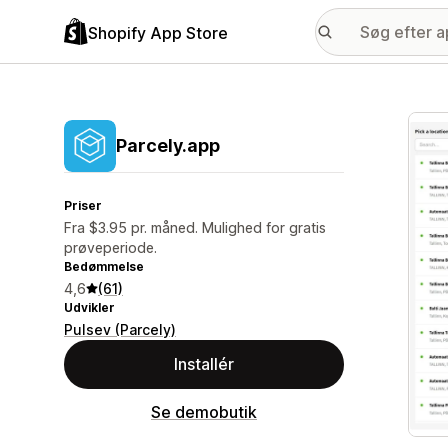
Shopify App Store
Galle
Parcely.app
Priser
Fra $3.95 pr. måned. Mulighed for gratis
prøveperiode.
Bedømmelse
4,6
(61)
Udvikler
Pulsev (Parcely)
Installér
Se demobutik