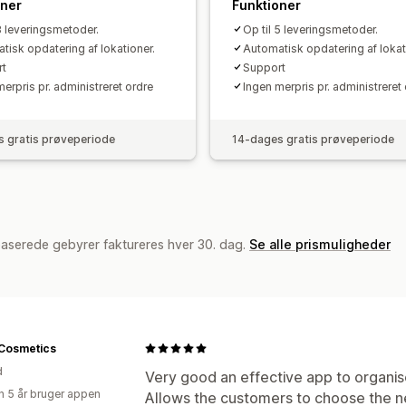
oner
Funktioner
 3 leveringsmetoder.
Op til 5 leveringsmetoder.
tisk opdatering af lokationer.
Automatisk opdatering af lokat
rt
Support
erpris pr. administreret ordre
Ingen merpris pr. administreret
 gratis prøveperiode
14-dages gratis prøveperiode
baserede gebyrer faktureres hver 30. dag.
Se alle prismuligheder
 Cosmetics
d
Very good an effective app to organis
 5 år bruger appen
Allows the customers to choose the ne