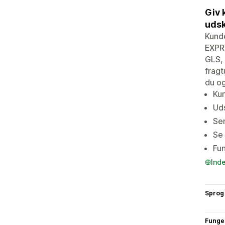
Giv 
udsk
Kund
EXPRE
GLS, 
fragt
du og
Kun
Uds
Sen
Se 
Fun
Ind
Sprog
Funge