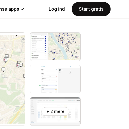
se apps
Log ind
Start gratis
+ 2 mere