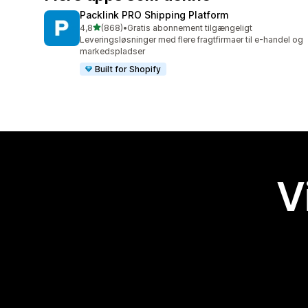
Packlink PRO Shipping Platform
ud af 5 stjerner
4,8
(868)
•
Gratis abonnement tilgængeligt
868 anmeldelser i alt
Leveringsløsninger med flere fragtfirmaer til e-handel og
markedspladser
Built for Shopify
V