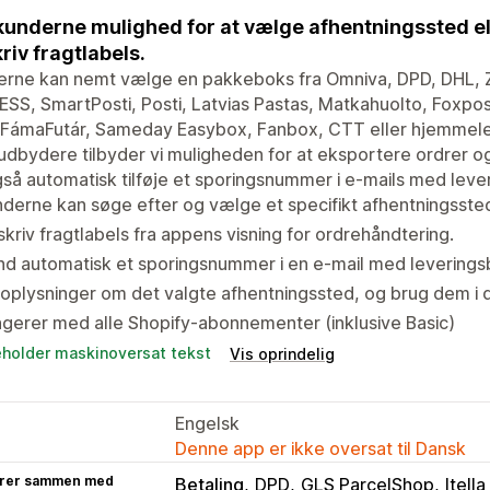
kunderne mulighed for at vælge afhentningssted el
riv fragtlabels.
erne kan nemt vælge en pakkeboks fra Omniva, DPD, DHL, Z
SS, SmartPosti, Posti, Latvias Pastas, Matkahuolto, Foxpo
FámaFutár, Sameday Easybox, Fanbox, CTT eller hjemmelev
udbydere tilbyder vi muligheden for at eksportere ordrer o
så automatisk tilføje et sporingsnummer i e-mails med leve
derne kan søge efter og vælge et specifikt afhentningssted
kriv fragtlabels fra appens visning for ordrehåndtering.
d automatisk et sporingsnummer i en e-mail med leverings
oplysninger om det valgte afhentningssted, og brug dem i d
gerer med alle Shopify-abonnementer (inklusive Basic)
eholder maskinoversat tekst
Vis oprindelig
Engelsk
Denne app er ikke oversat til Dansk
rer sammen med
Betaling
DPD
GLS ParcelShop
Itell