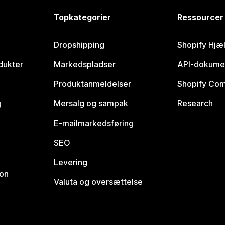
Topkategorier
Ressourcer
Dropshipping
Shopify Hjæ
dukter
Markedspladser
API-dokume
Produktanmeldelser
Shopify Co
g
Mersalg og sampak
Research
E-mailmarkedsføring
SEO
Levering
ion
Valuta og oversættelse