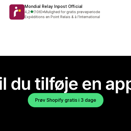
Mondial Relay Inpost Official
ud af 5 stjerner
4,2
(106)
•
Mulighed for gratis prøveperiode
106 anmeldelser i alt
Expéditions en Point Relais & à l'International
il du tilføje en ap
Prøv Shopify gratis i 3 dage