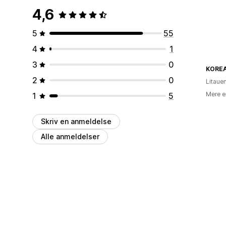
4,6
5
55
4
1
3
0
KORE
2
0
Litaue
Mere e
1
5
Skriv en anmeldelse
Alle anmeldelser