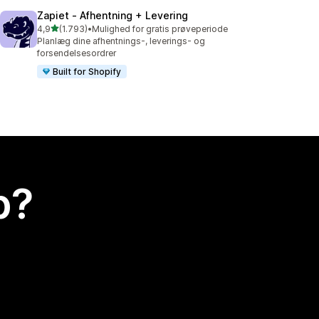
Zapiet ‑ Afhentning + Levering
ud af 5 stjerner
4,9
(1.793)
•
Mulighed for gratis prøveperiode
1793 anmeldelser i alt
Planlæg dine afhentnings-, leverings- og
forsendelsesordrer
Built for Shopify
p?