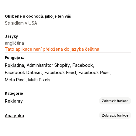
Oblíbené u obchodů, jako je ten váš
Se sídlem v USA
Jazyky
angličtina
Tato aplikace není přeložena do jazyka čeština
Funguje s:
Pokladna
Administrátor Shopify
Facebook
Facebook Dataset
Facebook Feed
Facebook Pixel
Meta Pixel
Multi Pixels
Kategorie
Reklamy
Zobrazit funkce
Cílení
Analytika
Zobrazit funkce
Vlastní cílové skupiny
Na základě událostí
Chování
Chování zákazníků
Opětovné zacílení