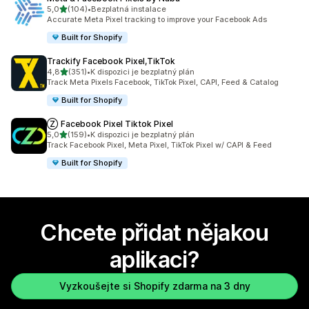
z 5 hvězd
5,0
(104)
•
Bezplatná instalace
Celkový počet recenzí: 104
Accurate Meta Pixel tracking to improve your Facebook Ads
Built for Shopify
Trackify Facebook Pixel,TikTok
z 5 hvězd
4,8
(351)
•
K dispozici je bezplatný plán
Celkový počet recenzí: 351
Track Meta Pixels Facebook, TikTok Pixel, CAPI, Feed & Catalog
Built for Shopify
Ⓩ Facebook Pixel Tiktok Pixel
z 5 hvězd
5,0
(159)
•
K dispozici je bezplatný plán
Celkový počet recenzí: 159
Track Facebook Pixel, Meta Pixel, TikTok Pixel w/ CAPI & Feed
Built for Shopify
Chcete přidat nějakou
aplikaci?
Vyzkoušejte si Shopify zdarma na 3 dny