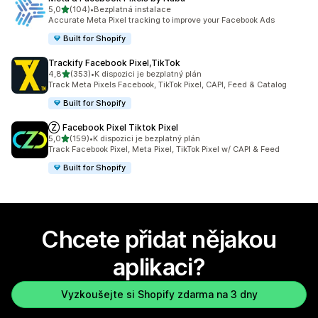
z 5 hvězd
5,0
(104)
•
Bezplatná instalace
Celkový počet recenzí: 104
Accurate Meta Pixel tracking to improve your Facebook Ads
Built for Shopify
Trackify Facebook Pixel,TikTok
z 5 hvězd
4,8
(353)
•
K dispozici je bezplatný plán
Celkový počet recenzí: 353
Track Meta Pixels Facebook, TikTok Pixel, CAPI, Feed & Catalog
Built for Shopify
Ⓩ Facebook Pixel Tiktok Pixel
z 5 hvězd
5,0
(159)
•
K dispozici je bezplatný plán
Celkový počet recenzí: 159
Track Facebook Pixel, Meta Pixel, TikTok Pixel w/ CAPI & Feed
Built for Shopify
Chcete přidat nějakou
aplikaci?
Vyzkoušejte si Shopify zdarma na 3 dny