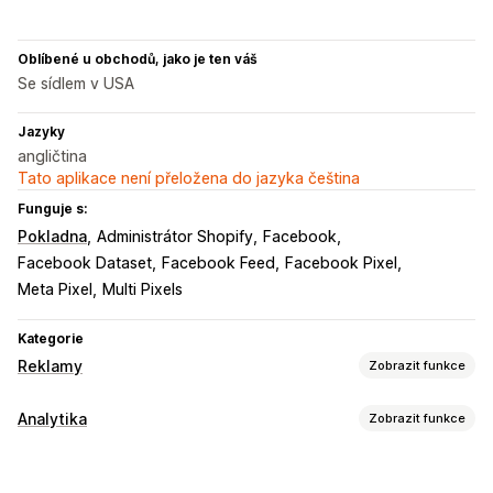
Oblíbené u obchodů, jako je ten váš
Se sídlem v USA
Jazyky
angličtina
Tato aplikace není přeložena do jazyka čeština
Funguje s:
Pokladna
Administrátor Shopify
Facebook
Facebook Dataset
Facebook Feed
Facebook Pixel
Meta Pixel
Multi Pixels
Kategorie
Reklamy
Zobrazit funkce
Cílení
Analytika
Zobrazit funkce
Vlastní cílové skupiny
Na základě událostí
Chování
Chování zákazníků
Opětovné zacílení