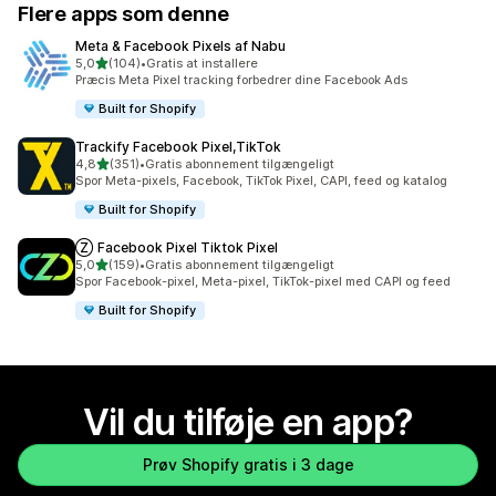
Flere apps som denne
Meta & Facebook Pixels af Nabu
ud af 5 stjerner
5,0
(104)
•
Gratis at installere
104 anmeldelser i alt
Præcis Meta Pixel tracking forbedrer dine Facebook Ads
Built for Shopify
Trackify Facebook Pixel,TikTok
ud af 5 stjerner
4,8
(351)
•
Gratis abonnement tilgængeligt
351 anmeldelser i alt
Spor Meta-pixels, Facebook, TikTok Pixel, CAPI, feed og katalog
Built for Shopify
Ⓩ Facebook Pixel Tiktok Pixel
ud af 5 stjerner
5,0
(159)
•
Gratis abonnement tilgængeligt
159 anmeldelser i alt
Spor Facebook-pixel, Meta-pixel, TikTok-pixel med CAPI og feed
Built for Shopify
Vil du tilføje en app?
Prøv Shopify gratis i 3 dage