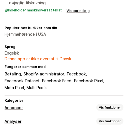
nøjagtig tilskrivning
Indeholder maskinoversat tekst
Vis oprindelig
Populær hos butikker som din
Hjemmehørende i USA
Sprog
Engelsk
Denne app er ikke oversat til Dansk
Fungerer sammen med
Betaling
Shopify-administrator
Facebook
Facebook Dataset
Facebook Feed
Facebook Pixel
Meta Pixel
Multi Pixels
Kategorier
Annoncer
Vis funktioner
Målretning
Analyser
Vis funktioner
Tilpassede målgrupper
Hændelsesbaseret
Adfærd