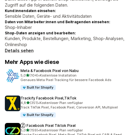
Zugriff auf die folgenden Daten.
Kund:innendaten einsehen:
Sensible Daten, Geräte- und Aktivitätsdaten
Daten von Mitarbeiter:innen und Beitragenden einsehen:
Shop-Inhaber
Shop-Daten anzeigen und bearbeiten:
Kunden, Produkte, Bestellungen, Marketing, Shop-Analysen,
Onlineshop
Details sehen
Mehr Apps wie diese
Meta & Facebook Pixel von Nabu
von 5 Sternen
5,0
(104)
•
Kostenlose Installation
104 Rezensionen insgesamt
Genaues Meta Pixel Tracking für bessere Facebook Ads
Built for Shopify
Trackify Facebook Pixel,TikTok
von 5 Sternen
4,8
(351)
•
Kostenloser Plan verfügbar
351 Rezensionen insgesamt
Track TikTok Pixel, Facebook Pixel, Conversion API, Multipixel
Built for Shopify
Ⓩ Facebook Pixel Tiktok Pixel
von 5 Sternen
5,0
(159)
•
Kostenloser Plan verfügbar
159 Rezensionen insgesamt
Tracke Facebook Pixel, Meta Pixel, TikTok Pixel mit CAPI & Feed