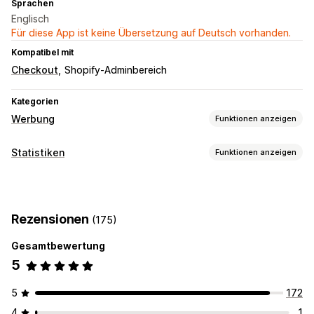
Sprachen
Englisch
Für diese App ist keine Übersetzung auf Deutsch vorhanden.
Kompatibel mit
Checkout
Shopify-Adminbereich
Kategorien
Werbung
Funktionen anzeigen
Targeting
Statistiken
Funktionen anzeigen
Benutzerdefinierte Zielgruppen
Event-basiert
Verhalten
Kundenverhalten
Retargeting
Tracking in Echtzeit
Aktivitäts-Tracking
Event-Tracking
Kampagnenmanagement
Rezensionen
(175)
Seitenaufrufe
Besucher-IP
Social Media
Website
Pixel-Verwaltung
Gesamtbewertung
Marketing und Vertrieb
Leistungsanalyse
5
ROAS
Kaufverfolgung
UTM-Tracking
Pixel-Tracking
Leistungsverfolgung
Interaktionskennzahlen
Bildmaterial und Berichte
5
172
Conversion-Tracking
UTM-Zuordnung
Analyse-Dashboard
DSGVO-Compliance
4
1