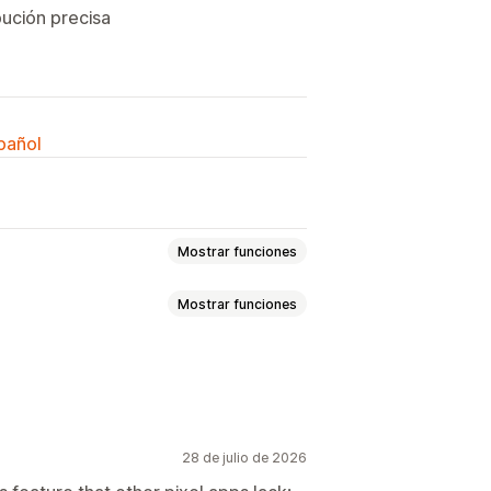
ución precisa
spañol
Mostrar funciones
Mostrar funciones
eventos
Comportamiento
nto de actividad
áginas
IP de visitante
 píxeles
28 de julio de 2026
o