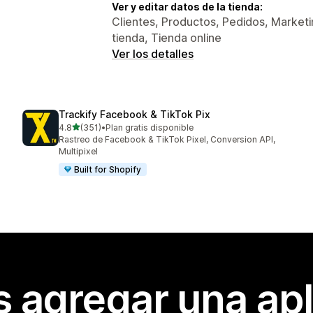
Ver y editar datos de la tienda:
Clientes, Productos, Pedidos, Marketin
tienda, Tienda online
Ver los detalles
Trackify Facebook & TikTok Pix
de 5 estrellas
4.8
(351)
•
Plan gratis disponible
351 reseñas en total
Rastreo de Facebook & TikTok Pixel, Conversion API,
Multipixel
Built for Shopify
s agregar una apl