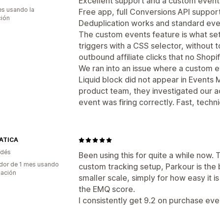
ROAS
Seguimiento de compra
Segu
Excellent support and a custom events
Seguimiento del rendimiento
Métrica
s usando la
Free app, full Conversions API suppor
Seguimiento con píxel
ción
Seguimiento de conversión
Deduplication works and standard even
Atribuci
Imágenes e informes
The custom events feature is what sets 
triggers with a CSS selector, without t
Panel de control de informes y estadí
outbound affiliate clicks that no Shopi
We ran into an issue where a custom e
Liquid block did not appear in Events 
product team, they investigated our a
event was firing correctly. Fast, techn
ATICA
adés
Been using this for quite a while now.
dor de 1 mes usando
custom tracking setup, Parkour is the b
cación
smaller scale, simply for how easy it i
the EMQ score.
I consistently get 9.2 on purchase eve