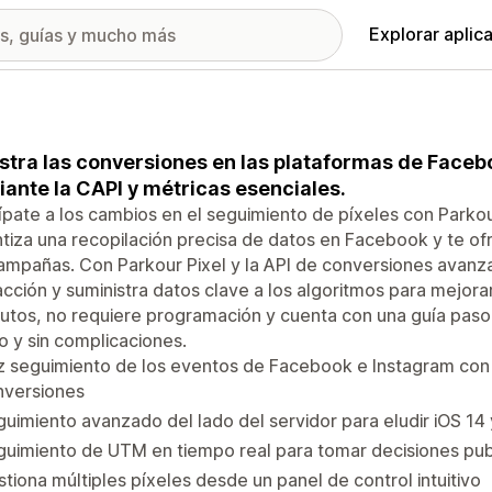
Explorar aplic
stra las conversiones en las plataformas de Faceb
ante la CAPI y métricas esenciales.
ípate a los cambios en el seguimiento de píxeles con Parko
tiza una recopilación precisa de datos en Facebook y te ofr
ampañas. Con Parkour Pixel y la API de conversiones avanza
acción y suministra datos clave a los algoritmos para mejora
utos, no requiere programación y cuenta con una guía paso
o y sin complicaciones.
 seguimiento de los eventos de Facebook e Instagram con e
nversiones
uimiento avanzado del lado del servidor para eludir iOS 14
uimiento de UTM en tiempo real para tomar decisiones publ
tiona múltiples píxeles desde un panel de control intuitivo