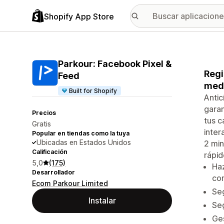
Shopify App Store
Parkour: Facebook Pixel &
Regi
Feed
medi
Built for Shopify
Antic
garan
Precios
tus c
Gratis
inter
Popular en tiendas como la tuya
Ubicadas en Estados Unidos
2 min
Calificación
rápid
5,0
(175)
Haz
Desarrollador
co
Ecom Parkour Limited
Seg
Instalar
Seg
Ges