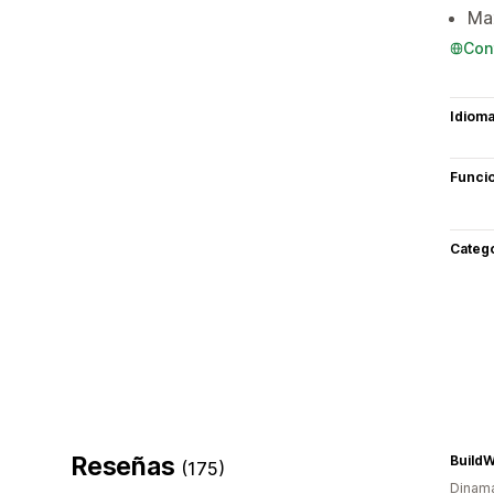
Max
Con
Idiom
Funci
Categ
Reseñas
BuildW
(175)
Dinam