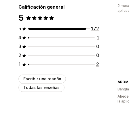
2 mese
Calificación general
aplica
5
5
172
4
1
3
0
2
0
1
2
Escribir una reseña
AROM
Todas las reseñas
Bangl
Alrede
la apli