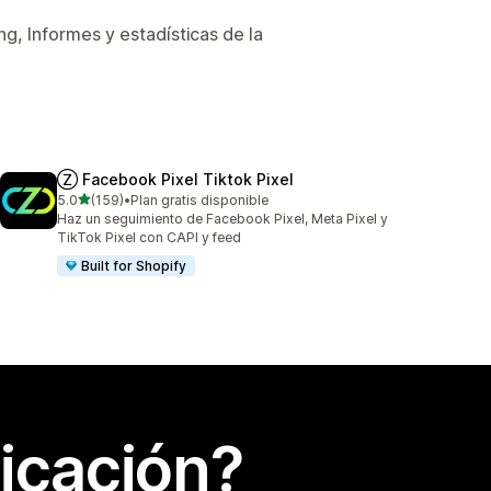
g, Informes y estadísticas de la
Ⓩ Facebook Pixel Tiktok Pixel
de 5 estrellas
5.0
(159)
•
Plan gratis disponible
159 reseñas en total
Haz un seguimiento de Facebook Pixel, Meta Pixel y
TikTok Pixel con CAPI y feed
Built for Shopify
icación?