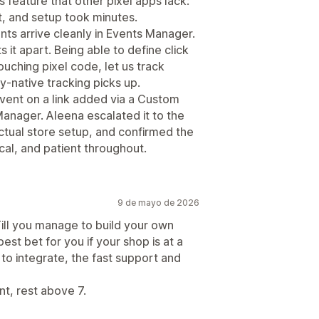
imiento de UTM
 feature that other pixel apps lack:
s de interacción
t, and setup took minutes.
ts arrive cleanly in Events Manager.
ón UTM
it apart. Being able to define click
ouching pixel code, let us track
sticas
Cumplimiento con RGPD
fy-native tracking picks up.
vent on a link added via a Custom
Manager. Aleena escalated it to the
ctual store setup, and confirmed the
ical, and patient throughout.
9 de mayo de 2026
 Till you manage to build your own
est bet for you if your shop is at a
s to integrate, the fast support and
nt, rest above 7.