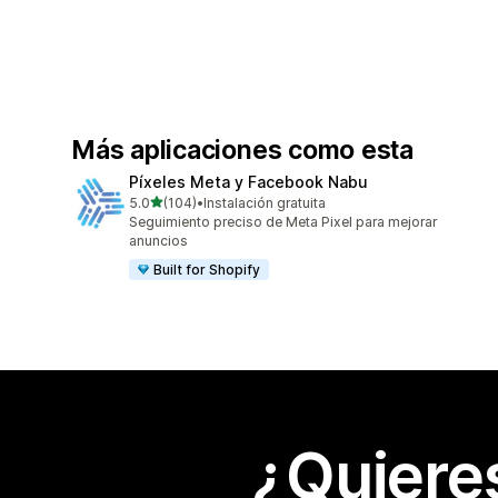
Más aplicaciones como esta
Píxeles Meta y Facebook Nabu
de 5 estrellas
5.0
(104)
•
Instalación gratuita
104 reseñas en total
Seguimiento preciso de Meta Pixel para mejorar
anuncios
Built for Shopify
¿Quiere