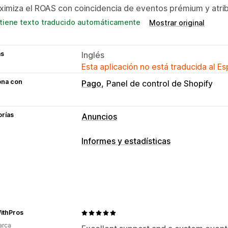
imiza el ROAS con coincidencia de eventos prémium y atrib
tiene texto traducido automáticamente
Mostrar original
as
Inglés
Esta aplicación no está traducida al E
ona con
Pago
Panel de control de Shopify
orías
Anuncios
Segmentación
Informes y estadísticas
Públicos personalizados
Basado en 
Comportamiento de los clientes
Retargeting
Seguimiento en tiempo real
Seguimie
Gestión de campañas
Seguimiento de eventos
Visitas de p
Redes sociales
Sitio web
Gestión de
Marketing y ventas
ithPros
Informes y estadísticas de rendimient
arca